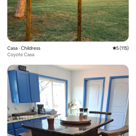
Casa ⋅ Childress
5 de uma av
5 (115)
Coyote Casa