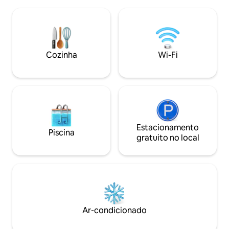
espaço de estar/d
oferece outra cama tamanho queen e
TV e área de esta
vistas deslumbrantes para o cânion. Lá
camas tamanho q
fora, desfrute do pátio privado com uma
O antigo espaço de
mesa de bistrô e churrasqueira, tudo
dispõe de uma cozi
situado na beira do Cânion de Palo Duro
pátio traseiro, lar
Cozinha
Wi-Fi
para uma experiência inesquecível.
secar roupa estão 
local.
Estacionamento
Piscina
gratuito no local
Ar-condicionado