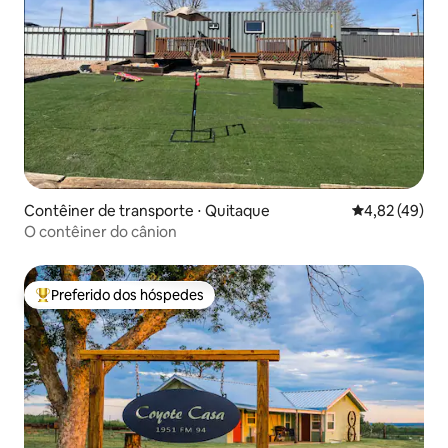
Contêiner de transporte ⋅ Quitaque
4,82 de uma a
4,82 (49)
O contêiner do cânion
Preferido dos hóspedes
Entre os melhores preferidos dos hóspedes