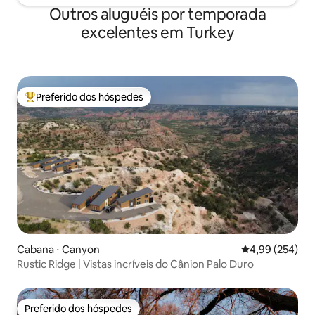
Outros aluguéis por temporada
excelentes em Turkey
Preferido dos hóspedes
Entre os melhores preferidos dos hóspedes
Cabana ⋅ Canyon
4,99 de uma ava
4,99 (254)
Rustic Ridge | Vistas incríveis do Cânion Palo Duro
Preferido dos hóspedes
Preferido dos hóspedes