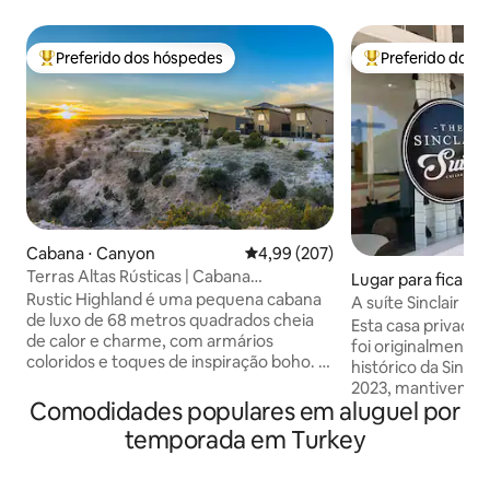
Preferido dos hóspedes
Preferido dos 
Entre os melhores preferidos dos hóspedes
Entre os melhore
Cabana ⋅ Canyon
4,99 de uma avaliação média de 
4,99 (207)
Terras Altas Rústicas | Cabana
Lugar para ficar ⋅ 
deslumbrante na borda do cânion
Rustic Highland é uma pequena cabana
A suíte Sinclair
de luxo de 68 metros quadrados cheia
Esta casa privada 
de calor e charme, com armários
foi originalmente 
coloridos e toques de inspiração boho. A
histórico da Sincl
área de estar iluminada flui para uma
2023, mantivemos
cozinha totalmente equipada, e o
Comodidades populares em aluguel por
dos elementos orig
banheiro tipo spa adiciona um toque de
enquanto o restau
temporada em Turkey
luxo. O quarto principal tem uma cama
uma experiência ú
tamanho queen com amplo espaço de
área da baía foi 
armazenamento, enquanto o loft