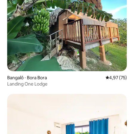
Bangalô ⋅ Bora Bora
4,97 de uma a
4,97 (75)
Landing One Lodge