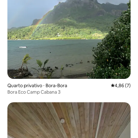
Quarto privativo ⋅ Bora-Bora
4,86 de uma 
4,86 (7)
Bora Eco Camp Cabana 3