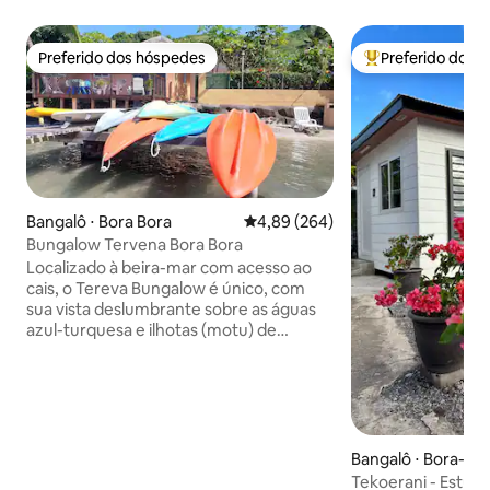
Preferido dos hóspedes
Preferido dos 
Preferido dos hóspedes
Entre os melhore
Bangalô ⋅ Bora Bora
4,89 de uma avaliação média de 5
4,89 (264)
Bungalow Tervena Bora Bora
Localizado à beira-mar com acesso ao
cais, o Tereva Bungalow é único, com
sua vista deslumbrante sobre as águas
azul-turquesa e ilhotas (motu) de
Borabora a partir do seu deck privativo
sobre palafitas acima da lagoa, com
pontos de mergulho com snorkel
acessíveis de caiaque. Nós fornecemos
transporte para o check-in e check-out
(com parada no supermercado).
Bangalô ⋅ Bora-Bo
Informe-nos os horários de
Tekoerani - Estúdi