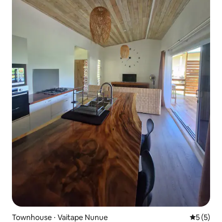
Townhouse ⋅ Vaitape Nunue
5 de uma 
5 (5)