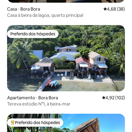
Casa ⋅ Bora Bora
4,68 de uma a
4,68 (38)
Casa à beira da lagoa, quarto principal
Preferido dos hóspedes
Preferido dos hóspedes
Apartamento ⋅ Bora Bora
4,92 de uma av
4,92 (102)
Tereva estúdio N°1, à beira-mar
Preferido dos hóspedes
Entre os melhores preferidos dos hóspedes