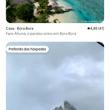
Casa ⋅ Bora Bora
4,85 de uma a
4,85 (41)
Fare Ahuna, o paraíso único em Bora Bora
Preferido dos hóspedes
Preferido dos hóspedes