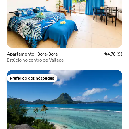
Apartamento ⋅ Bora-Bora
4,78 de uma 
4,78 (9)
Estúdio no centro de Vaitape
Preferido dos hóspedes
Preferido dos hóspedes