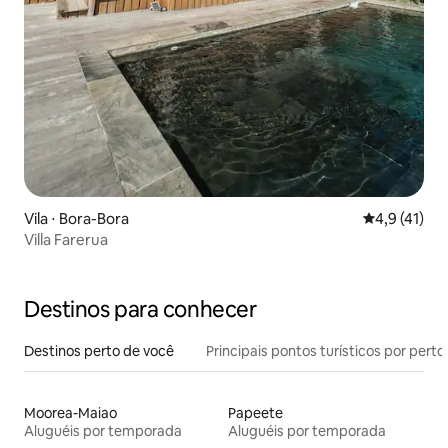
Vila ⋅ Bora-Bora
4,9 de uma a
4,9 (41)
Villa Farerua
Destinos para conhecer
Destinos perto de você
Principais pontos turísticos por perto
Moorea-Maiao
Papeete
Aluguéis por temporada
Aluguéis por temporada