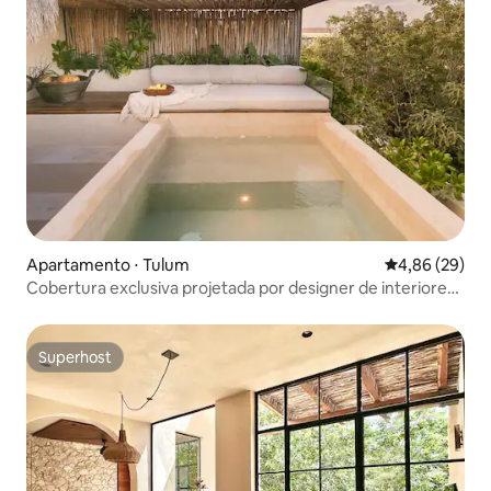
Apartamento ⋅ Tulum
4,86 de uma a
4,86 (29)
Cobertura exclusiva projetada por designer de interiores
famoso
Superhost
Superhost