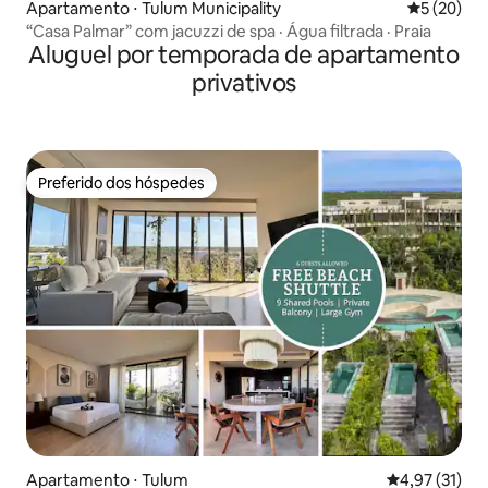
Apartamento ⋅ Tulum Municipality
5 de uma a
5 (20)
“Casa Palmar” com jacuzzi de spa · Água filtrada · Praia
Aluguel por temporada de apartamento
privativos
Preferido dos hóspedes
Preferido dos hóspedes
Apartamento ⋅ Tulum
4,97 de uma a
4,97 (31)