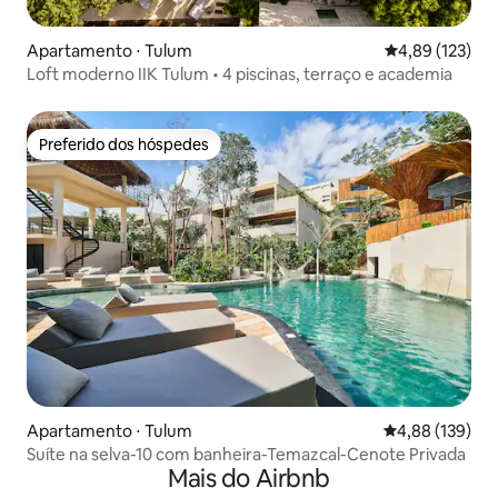
Apartamento ⋅ Tulum
4,89 de uma av
4,89 (123)
Loft moderno IIK Tulum • 4 piscinas, terraço e academia
Preferido dos hóspedes
Preferido dos hóspedes
Apartamento ⋅ Tulum
4,88 de uma av
4,88 (139)
Suíte na selva-10 com banheira-Temazcal-Cenote Privada
Mais do Airbnb