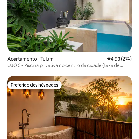
Apartamento ⋅ Tulum
4,93 de uma av
4,93 (274)
UJO 3 - Piscina privativa no centro da cidade (taxa de
aquecimento)
Preferido dos hóspedes
Preferido dos hóspedes