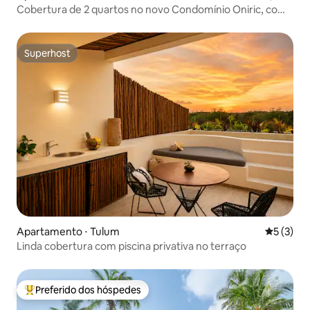
Cobertura de 2 quartos no novo Condomínio Oniric, com
piscina privativa e terraço
Superhost
Superhost
Apartamento ⋅ Tulum
5 de uma 
5 (3)
Linda cobertura com piscina privativa no terraço
Preferido dos hóspedes
Entre os melhores preferidos dos hóspedes