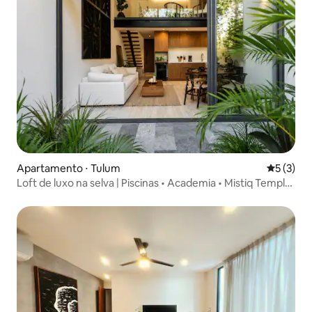
Apartamento ⋅ Tulum
5 de uma 
5 (3)
Loft de luxo na selva | Piscinas • Academia • Mistiq Temple
2