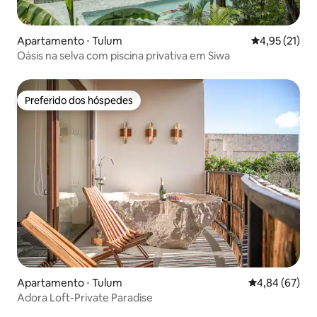
Apartamento ⋅ Tulum
4,95 de uma a
4,95 (21)
Oásis na selva com piscina privativa em Siwa
Preferido dos hóspedes
Preferido dos hóspedes
Apartamento ⋅ Tulum
4,84 de uma a
4,84 (67)
Adora Loft-Private Paradise