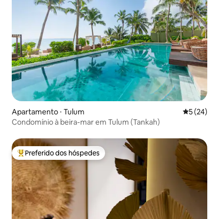
Apartamento ⋅ Tulum
5 de uma a
5 (24)
Condomínio à beira-mar em Tulum (Tankah)
Preferido dos hóspedes
Entre os melhores preferidos dos hóspedes