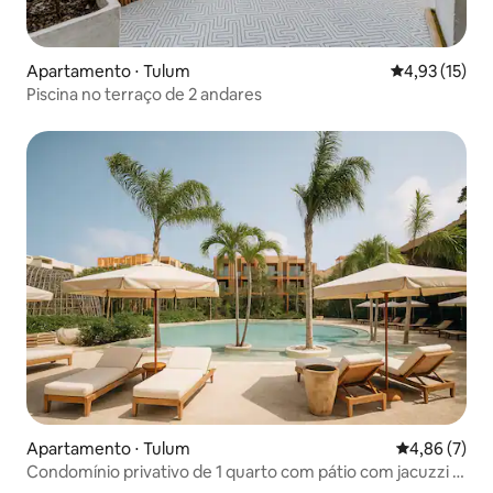
Apartamento ⋅ Tulum
4,93 de uma a
4,93 (15)
Piscina no terraço de 2 andares
Apartamento ⋅ Tulum
4,86 de uma 
4,86 (7)
Condomínio privativo de 1 quarto com pátio com jacuzzi +
piscina