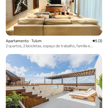
Apartamento ⋅ Tulum
5 de uma 
5 (3)
2 quartos, 2 bicicletas, espaço de trabalho, família e
refúgio, churrasqueira, máquina de lavar