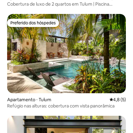
Cobertura de luxo de 2 quartos em Tulum | Piscina
privativa | Academia
Preferido dos hóspedes
Preferido dos hóspedes
Apartamento ⋅ Tulum
4,8 de uma 
4,8 (5)
Refúgio nas alturas: cobertura com vista panorâmica