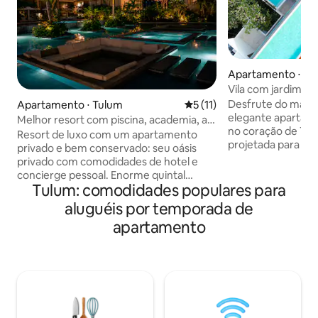
Apartamento ⋅ Tu
Vila com jardim, 2 
privativa, Wi-Fi rá
Desfrute do máxi
Apartamento ⋅ Tulum
5 de uma avaliação média de
5 (11)
elegante apartame
Melhor resort com piscina, academia, ar-
no coração de Tu
condicionado, wi-fi
Resort de luxo com um apartamento
projetada para rel
privado e bem conservado: seu oásis
uma varanda priva
privado com comodidades de hotel e
refrescante e uma
concierge pessoal. Enorme quintal
equipada. Localiz
Tulum: comodidades populares para
privativo ao ar livre, interior lindamente
da vibrante cultura
decorado com arte feita localmente.
aluguéis por temporada de
deslumbrantes, é 
Desfrute de uma cama king size, água
apartamento
ideal para sua via
potável purificada, janelas de vidro do
Desfrute de como
chão ao teto, cozinha completa, sofá
incluindo internet 
dobrável, ar-condicionado, Wi-Fi,
academia e espaço
máquina de lavar/secar + amplo espaço
dedicados, garant
no armário. Comunidade fantástica com
perfeita para famí
2 piscinas, a maior academia de Tulum,
procuram um ambi
segurança 24 horas, restaurantes no