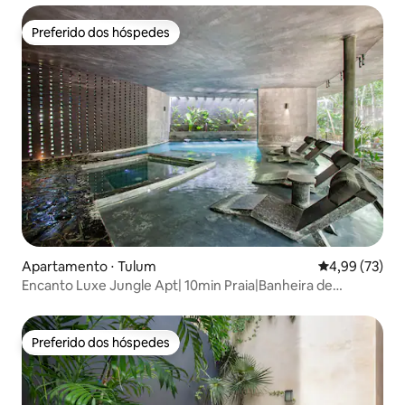
Preferido dos hóspedes
Preferido dos hóspedes
Apartamento ⋅ Tulum
4,99 de uma a
4,99 (73)
Encanto Luxe Jungle Apt| 10min Praia|Banheira de
hidromassagem|King
Preferido dos hóspedes
Preferido dos hóspedes