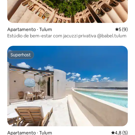
Apartamento ⋅ Tulum
5 de uma 
5 (9)
Estúdio de bem-estar com jacuzzi privativa @babel.tulum
Superhost
Superhost
Apartamento ⋅ Tulum
4,8 de uma 
4,8 (5)