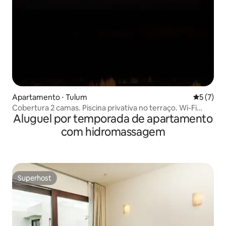
Apartamento ⋅ Tulum
5 de uma 
5 (7)
Cobertura 2 camas. Piscina privativa no terraço. Wi-Fi
Aluguel por temporada de apartamento
rápido
com hidromassagem
Superhost
Superhost