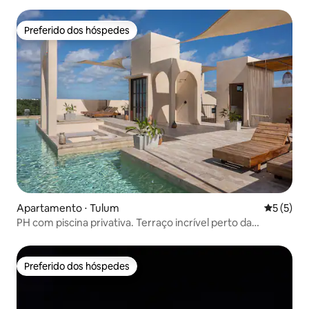
Preferido dos hóspedes
Preferido dos hóspedes
Apartamento ⋅ Tulum
5 de uma 
5 (5)
PH com piscina privativa. Terraço incrível perto da
praia/cidade
Preferido dos hóspedes
Preferido dos hóspedes