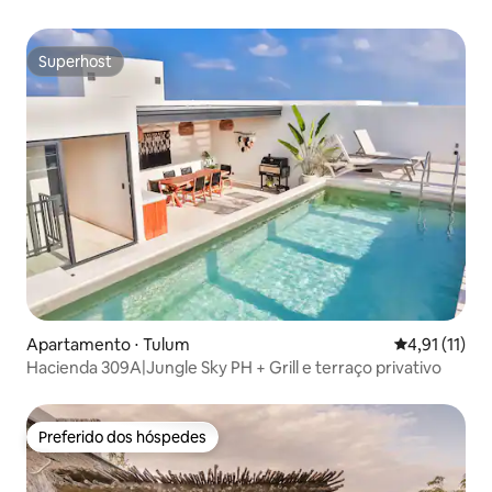
Superhost
Superhost
Apartamento ⋅ Tulum
4,91 de uma a
4,91 (11)
Hacienda 309A|Jungle Sky PH + Grill e terraço privativo
Preferido dos hóspedes
Preferido dos hóspedes