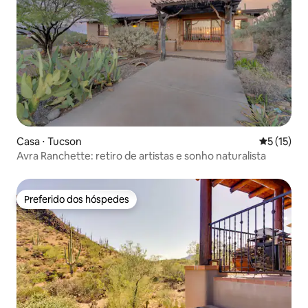
Casa ⋅ Tucson
5 de uma a
5 (15)
Avra Ranchette: retiro de artistas e sonho naturalista
Preferido dos hóspedes
Preferido dos hóspedes