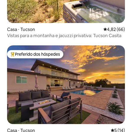
Casa ⋅ Tucson
4,82 de uma a
4,82 (66)
Vistas para a montanha e jacuzzi privativa: Tucson Casita
Preferido dos hóspedes
Entre os melhores preferidos dos hóspedes
Casa ⋅ Tucson
5 de uma a
5 (14)