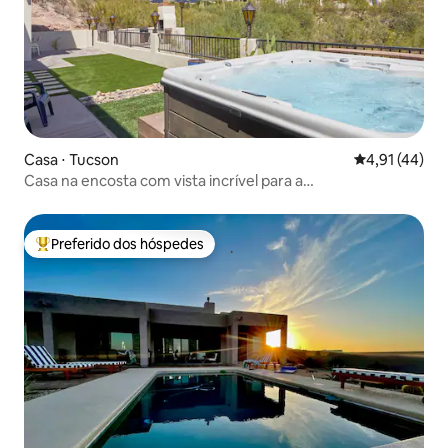
Casa ⋅ Tucson
4,91 de uma a
4,91 (44)
Casa na encosta com vista incrível para a
montanha/jacuzzi
Preferido dos hóspedes
Entre os melhores preferidos dos hóspedes