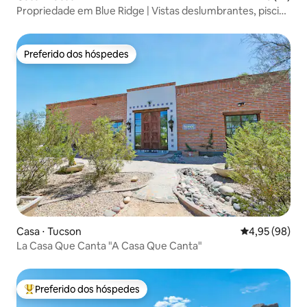
Propriedade em Blue Ridge | Vistas deslumbrantes, piscina
aquecida
Preferido dos hóspedes
Preferido dos hóspedes
Casa ⋅ Tucson
4,95 de uma a
4,95 (98)
La Casa Que Canta "A Casa Que Canta"
Preferido dos hóspedes
Entre os melhores preferidos dos hóspedes