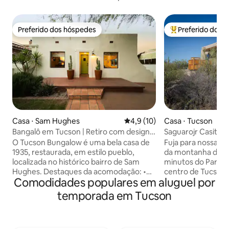
Preferido dos hóspedes
Preferido dos 
Preferido dos hóspedes
Entre os melhore
Casa ⋅ Sam Hughes
4,9 de uma avaliação média de
4,9 (10)
Casa ⋅ Tucson
Bangalô em Tucson | Retiro com design
Saguarojr Casita, 
de Sam Hughes
parque nacional
O Tucson Bungalow é uma bela casa de
Fuja para nossa ca
1935, restaurada, em estilo pueblo,
da montanha de T
localizada no histórico bairro de Sam
minutos do Parque
Hughes. Destaques da acomodação: •
centro de Tucson,
Comodidades populares em aluguel por
Passeio premiado por uma casa histórica
Catalina, do The Cl
de 1935 • Interior vintage e antigo com
cena gastronômic
temporada em Tucson
curadoria de designer • Lareira a gás
Gastronomia da U
com controle remoto • Piscina privativa
refúgio de 1,4 he
e pátios sombreados por árvores •
cama king size, c