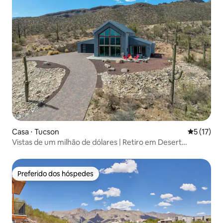
Casa ⋅ Tucson
5 de uma a
5 (17)
Vistas de um milhão de dólares | Retiro em Desert
Mountain
Preferido dos hóspedes
Preferido dos hóspedes