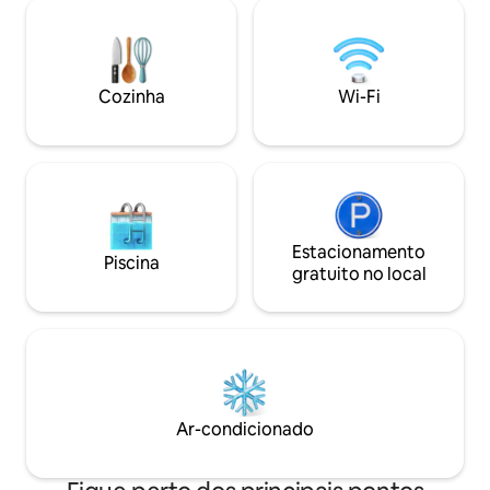
Garagem rara para 3 carros • Camas de
chuveiro com box,
alta qualidade com roupa de cama de
pátio, varandas c
luxo • A uma curta distância a pé da
lavar/secar, área d
Universidade do Arizona, de cafés,
banheira de hidr
restaurantes e lojas • Perto do centro e
de vistas incrívei
Cozinha
Wi-Fi
da 4th Avenue • Perto do Parque
cidade, do céu es
Nacional de Saguaro, do Cânion Sabino e
das trilhas locais 
do Monte Lemmon
porta da frente.
Estacionamento
Piscina
gratuito no local
Ar-condicionado