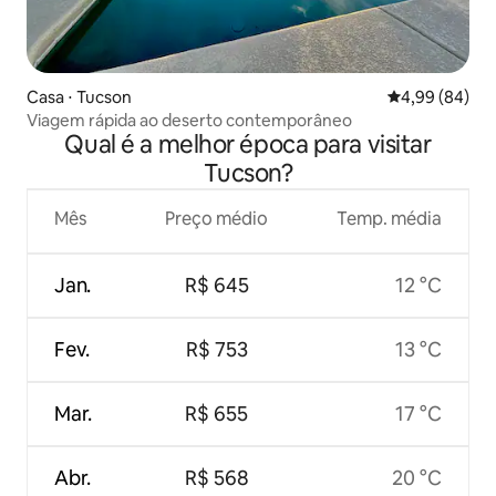
Casa ⋅ Tucson
4,99 de uma av
4,99 (84)
Viagem rápida ao deserto contemporâneo
Qual é a melhor época para visitar
Tucson?
Mês
Preço médio
Temp. média
Jan.
R$ 645
12 °C
Fev.
R$ 753
13 °C
Mar.
R$ 655
17 °C
Abr.
R$ 568
20 °C