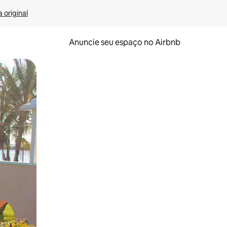
 original
Anuncie seu espaço no Airbnb
 deslizando o dedo na tela.