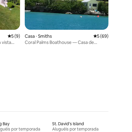
5 de uma avaliação média de 5, 9 avaliações
5 (9)
Casa ⋅ Smiths
5 de uma avaliação
5 (69)
 vista
Coral Palms Boathouse — Casa de
campo à beira-mar
ções
g Bay
St. David's Island
uguéis por temporada
Aluguéis por temporada