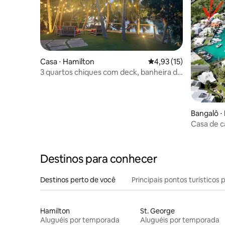
Casa ⋅ Hamilton
4,93 de uma avaliação 
4,93 (15)
3 quartos chiques com deck, banheira de
hidromassagem e lounge
Bangalô ⋅ 
Casa de c
Flatts Vill
Destinos para conhecer
Destinos perto de você
Principais pontos turísticos 
Hamilton
St. George
Aluguéis por temporada
Aluguéis por temporada