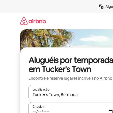
Pular
Algu
para
o
conteúdo
Aluguéis por temporada
em Tucker's Town
Encontre e reserve lugares incríveis no Airbnb
Localização
Quando os resultados estiverem disponíveis, expl
Check-in