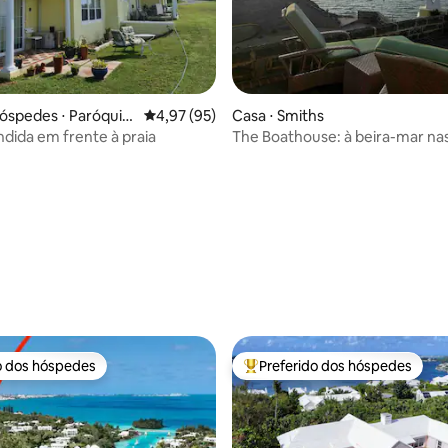
óspedes ⋅ Paróquia
4,97 de uma avaliação média de 5, 95 avalia
4,97 (95)
Casa ⋅ Smiths
ampton
ndida em frente à praia
The Boathouse: à beira-mar na
Bermudas, acomoda 4+
média de 5, 23 avaliações
o dos hóspedes
Preferido dos hóspedes
o dos hóspedes
Entre os melhores preferidos d