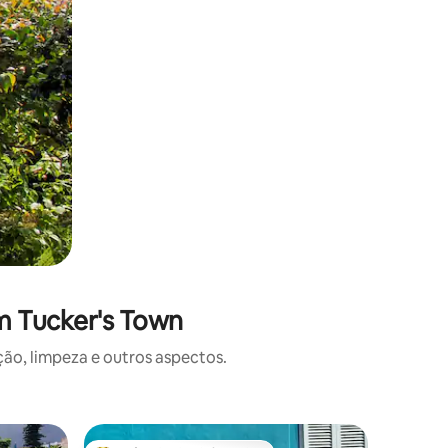
m Tucker's Town
o, limpeza e outros aspectos.
Apartame