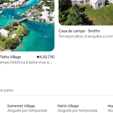
média de 5, 15 avaliações
Casa de campo ⋅ Smiths
Terraços altos, tranquilos e com
panorâmica!
Flatts Village
4,92 de uma avaliação média de 5, 74 avalia
4,92 (74)
ampo histórica à beira-mar em
age
por perto
Somerset Village
Flatts Village
Ho
Aluguéis por temporada
Aluguéis por temporada
Al