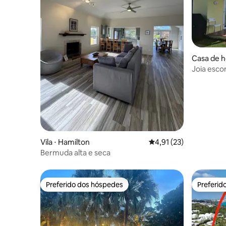
Casa de h
de South
Joia esco
Vila ⋅ Hamilton
4,91 de uma avaliação 
4,91 (23)
Bermuda alta e seca
Preferido dos hóspedes
Preferid
Preferido dos hóspedes
Preferid