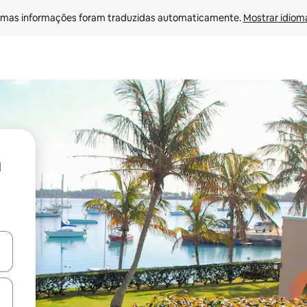
mas informações foram traduzidas automaticamente. 
Mostrar idioma
ore-os usando as seta para cima e para baixo do teclado ou tocando e