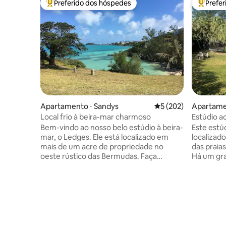
Preferido dos hóspedes
Prefe
Entre os melhores preferidos dos hóspedes
Entre os
Apartamento ⋅ Sandys
5 de uma avaliação m
5 (202)
Apartame
Local frio à beira-mar charmoso
Estúdio a
Bem-vindo ao nosso belo estúdio à beira-
Este estú
mar, o Ledges. Ele está localizado em
localizad
mais de um acre de propriedade no
das praia
oeste rústico das Bermudas. Faça
Há um gr
passeios em nossa estrada rural até a
para cam
fazenda local. O ponto de ônibus fica a
basquete a
poucos passos de distância para pegar o
e as para
transporte público para Dockyard ou
acessíveis
para Hamilton. Ou passe seus dias na
Eve fica 
propriedade em uma das 2 praias
chegar lá 
privadas. O estúdio Ledges é uma jóia
panorâmicas. A uma milha d