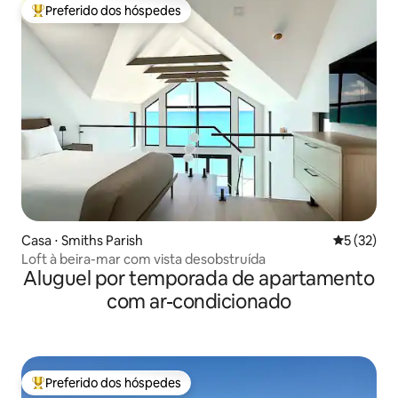
Preferido dos hóspedes
Entre os melhores preferidos dos hóspedes
Casa ⋅ Smiths Parish
5 de uma a
5 (32)
Loft à beira-mar com vista desobstruída
Aluguel por temporada de apartamento
com ar-condicionado
Preferido dos hóspedes
Entre os melhores preferidos dos hóspedes