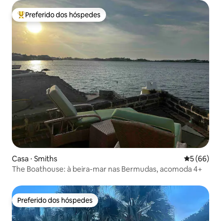
Preferido dos hóspedes
Entre os melhores preferidos dos hóspedes
Casa ⋅ Smiths
5 de uma a
5 (66)
The Boathouse: à beira-mar nas Bermudas, acomoda 4+
Preferido dos hóspedes
Preferido dos hóspedes