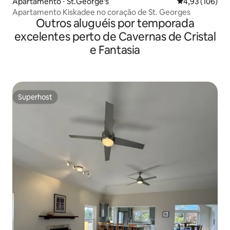
Apartamento ⋅ St.George's
4,93 de uma av
4,93 (106)
Apartamento Kiskadee no coração de St. Georges
Outros aluguéis por temporada
excelentes perto de Cavernas de Cristal
e Fantasia
Superhost
Superhost