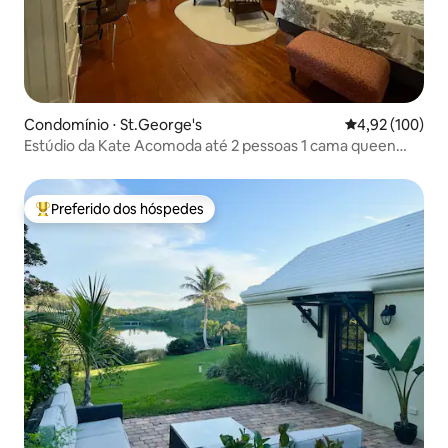
Condomínio ⋅ St.George's
4,92 de uma av
4,92 (100)
Estúdio da Kate Acomoda até 2 pessoas 1 cama queen
size
Preferido dos hóspedes
Entre os melhores preferidos dos hóspedes