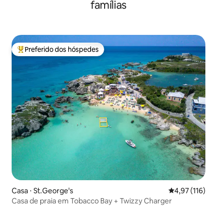
famílias
Preferido dos hóspedes
Entre os melhores preferidos dos hóspedes
Casa ⋅ St.George's
4,97 de uma av
4,97 (116)
Casa de praia em Tobacco Bay + Twizzy Charger