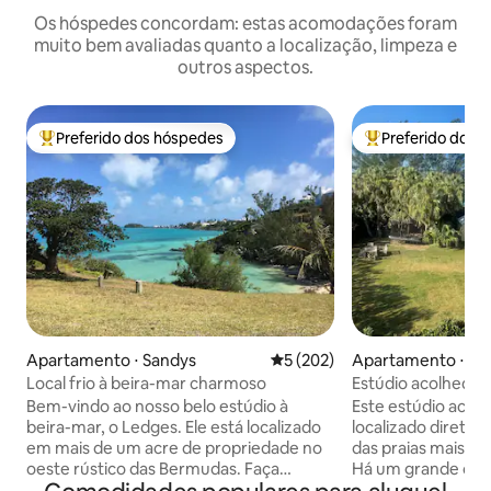
Os hóspedes concordam: estas acomodações foram
muito bem avaliadas quanto a localização, limpeza e
outros aspectos.
Preferido dos hóspedes
Preferido dos 
Entre os melhores preferidos dos hóspedes
Entre os melhore
Apartamento ⋅ Sandys
5 de uma avaliação média de 
5 (202)
Apartamento ⋅ Ha
Local frio à beira-mar charmoso
Estúdio acolhedor 
Bem-vindo ao nosso belo estúdio à
Este estúdio acon
beira-mar, o Ledges. Ele está localizado
localizado direta
em mais de um acre de propriedade no
das praias mais fa
oeste rústico das Bermudas. Faça
Há um grande cam
passeios em nossa estrada rural até a
para caminhada e