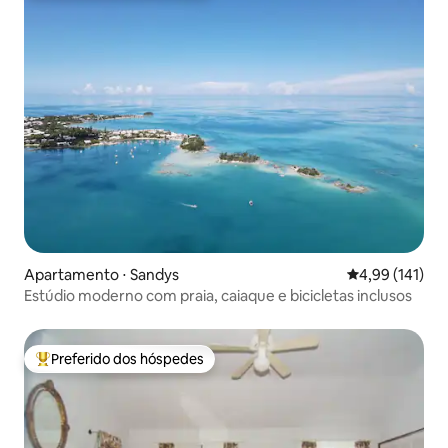
Apartamento ⋅ Sandys
4,99 de uma av
4,99 (141)
Estúdio moderno com praia, caiaque e bicicletas inclusos
Preferido dos hóspedes
Entre os melhores preferidos dos hóspedes