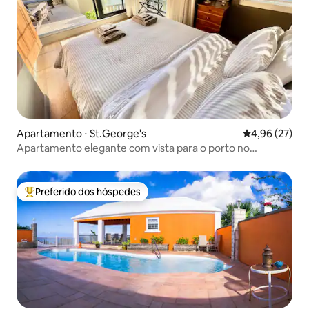
Apartamento ⋅ St.George's
4,96 de uma a
4,96 (27)
Apartamento elegante com vista para o porto no
histórico St George
Preferido dos hóspedes
Entre os melhores preferidos dos hóspedes