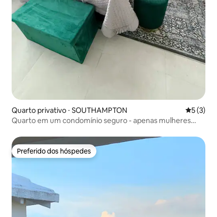
Quarto privativo ⋅ SOUTHAMPTON
5 de uma 
5 (3)
Quarto em um condomínio seguro - apenas mulheres
solteiras
Preferido dos hóspedes
Preferido dos hóspedes