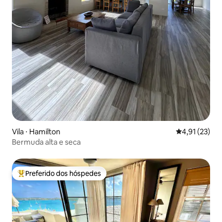
Vila ⋅ Hamilton
4,91 de uma a
4,91 (23)
Bermuda alta e seca
Preferido dos hóspedes
Entre os melhores preferidos dos hóspedes