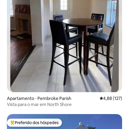
Apartamento ⋅ Pembroke Parish
4,88 de uma av
4,88 (127)
Vista para o mar em North Shore
Preferido dos hóspedes
Entre os melhores preferidos dos hóspedes