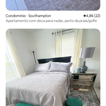
Condomínio ⋅ Southampton
4,86 de uma a
4,86 (22)
Apartamento com doca para nadar, perto da praia/golfe