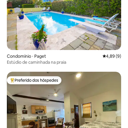
Condomínio ⋅ Paget
4,89 de uma 
4,89 (9)
Estúdio de caminhada na praia
Preferido dos hóspedes
Entre os melhores preferidos dos hóspedes