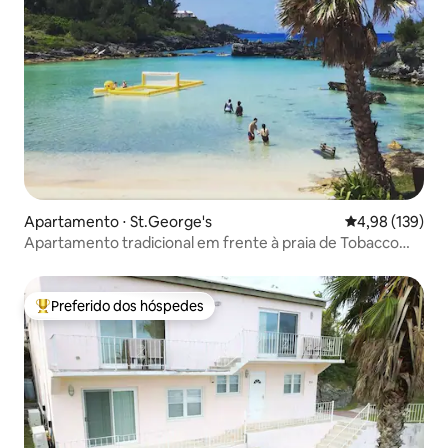
Apartamento ⋅ St.George's
4,98 de uma av
4,98 (139)
Apartamento tradicional em frente à praia de Tobacco
Bay
Preferido dos hóspedes
Entre os melhores preferidos dos hóspedes