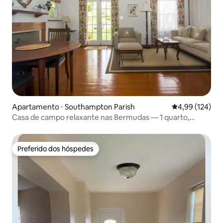
Apartamento ⋅ Southampton Parish
4,99 de uma av
4,99 (124)
Casa de campo relaxante nas Bermudas — 1 quarto,
acomoda 2 pessoas
Preferido dos hóspedes
Preferido dos hóspedes