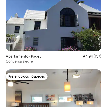
Apartamento ⋅ Paget
4,94 de uma av
4,94 (157)
Conversa alegre
Preferido dos hóspedes
Preferido dos hóspedes