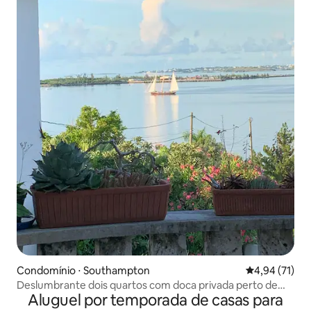
Condomínio ⋅ Southampton
4,94 de uma a
4,94 (71)
Deslumbrante dois quartos com doca privada perto de
Aluguel por temporada de casas para
golfe