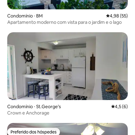
Condomínio ⋅ BM
4,98 de uma a
4,98 (55)
Apartamento moderno com vista para o jardim e o lago
Condomínio ⋅ St.George's
4,5 de uma 
4,5 (6)
Crown e Anchorage
Preferido dos hóspedes
Preferido dos hóspedes