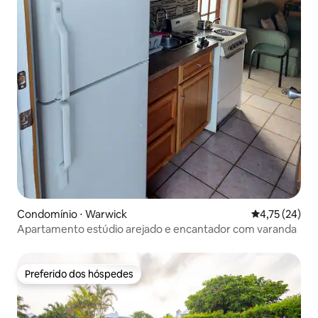
Condomínio ⋅ Warwick
4,75 de uma a
4,75 (24)
Apartamento estúdio arejado e encantador com varanda
Preferido dos hóspedes
Preferido dos hóspedes