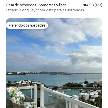
Casa de hóspedes ⋅ Somerset Village
4,98 de uma av
4,98 (133)
Estúdio "Long Bay" com vista para as Bermudas
Preferido dos hóspedes
Preferido dos hóspedes