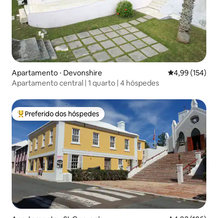
Apartamento ⋅ Devonshire
4,99 de uma av
4,99 (154)
Apartamento central | 1 quarto | 4 hóspedes
Preferido dos hóspedes
Entre os melhores preferidos dos hóspedes