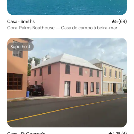
Casa ⋅ Smiths
5 de uma a
5 (69)
Coral Palms Boathouse — Casa de campo à beira-mar
Superhost
Superhost
Casa ⋅ St.George's
4,75 de uma 
4,75 (4)