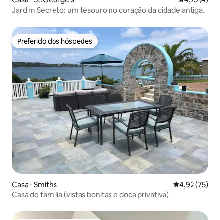
Jardim Secreto: um tesouro no coração da cidade antiga.
Preferido dos hóspedes
Preferido dos hóspedes
Casa ⋅ Smiths
4,92 de uma a
4,92 (75)
Casa de família (vistas bonitas e doca privativa)