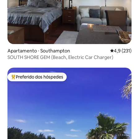
Apartamento ⋅ Southampton
4,9 de uma av
4,9 (231)
SOUTH SHORE GEM (Beach, Electric Car Charger)
Preferido dos hóspedes
Entre os melhores preferidos dos hóspedes