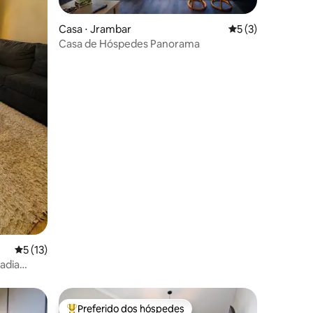
Casa ⋅ Jrambar
5 de uma avaliaçã
5 (3)
Casa de Hóspedes Panorama
ções
5 de uma avaliação média de 5, 13 avaliações
5 (13)
adia
Preferido dos hóspedes