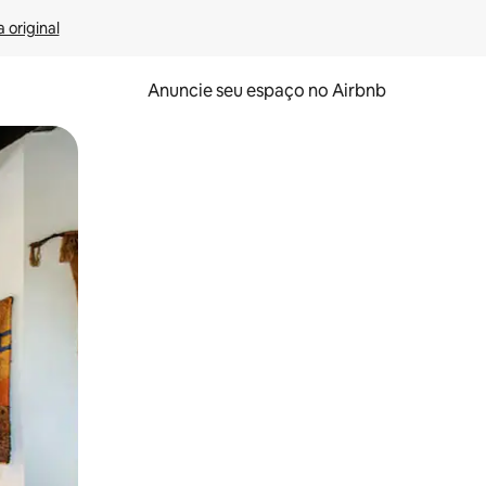
 original
Anuncie seu espaço no Airbnb
 deslizando o dedo na tela.