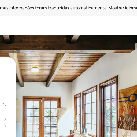
mas informações foram traduzidas automaticamente. 
Mostrar idioma
ore-os usando as seta para cima e para baixo do teclado ou tocando e