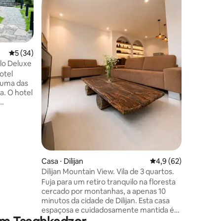
por jardi
muitas c
principal
aqueles 
consider
ou procu
5 de uma avaliação média de 5, 34 avaliações
5 (34)
simplesm
lo Deluxe
ções
um lar p
otel
pelos hó
- uma das
casa na a
a. O hotel
lugar par
e ler, e 
co, vistas
natural da
 conexão
 oferece
lantados,
Casa ⋅ Dilijan
4,9 de uma avaliação
4,9 (62)
o
Dilijan Mountain View. Vila de 3 quartos.
Fuja para um retiro tranquilo na floresta
 criar
cercado por montanhas, a apenas 10
uecível.
minutos da cidade de Dilijan. Esta casa
espaçosa e cuidadosamente mantida é
ideal para famílias e pequenos grupos