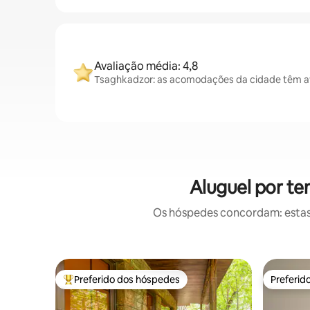
Avaliação média: 4,8
Tsaghkadzor: as acomodações da cidade têm av
Aluguel por t
Os hóspedes concordam: estas
Preferido dos hóspedes
Preferid
Entre os melhores preferidos dos hóspedes
Preferid