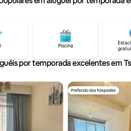
opulares em aluguel por temporada 
Estac
i
Piscina
gratui
uguéis por temporada excelentes em T
Preferido dos hóspedes
Preferido dos hóspedes