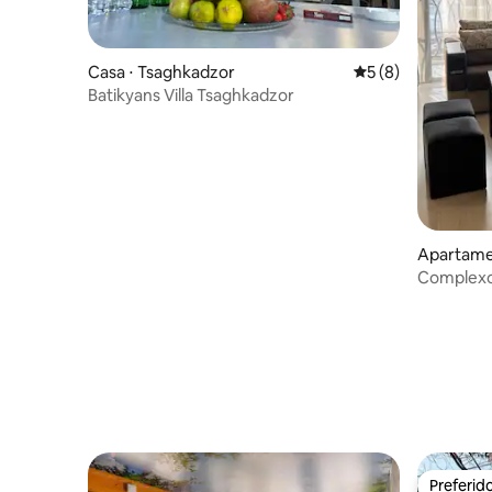
Casa ⋅ Tsaghkadzor
5 de uma avaliação
5 (8)
Batikyans Villa Tsaghkadzor
Apartame
Complexo
Preferid