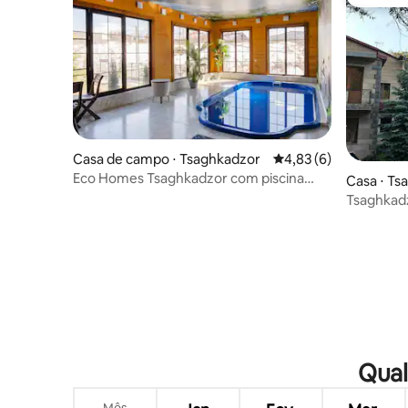
Preferid
Casa de campo ⋅ Tsaghkadzor
4,83 de uma avaliação
4,83 (6)
Eco Homes Tsaghkadzor com piscina
Casa ⋅ Ts
privativa e sauna
Tsaghkadz
Qual
Mês