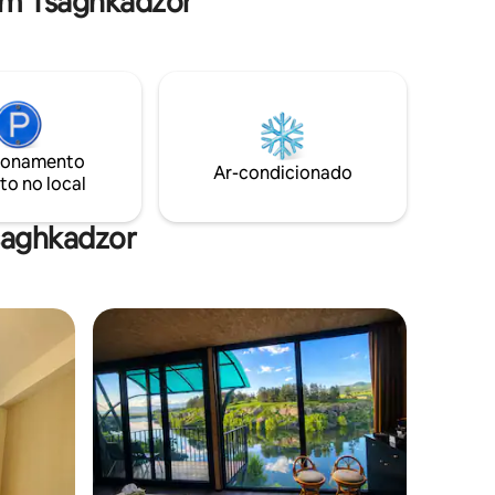
em Tsaghkadzor
que querem desacelerar, desfrutar da
natureza e ficar confortáveis em todas
as estações — especialmente durante
estadias aconchegantes de inverno.
Aqui, as manhãs começam com ar fresco
da montanha, os dias são calmos e sem
pressa, e as noites são perfeitas para se
ionamento
reunir dentro de casa ou desfrutar do
Ar-condicionado
to no local
jardim.
saghkadzor