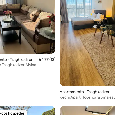
 média de 5, 8 avaliações
nto ⋅ Tsaghkadzor
4,77 de uma avaliação média de 5, 13 avalia
4,77 (13)
 Tsaghkadzor Alvina
Apartamento ⋅ Tsaghkadzor
Kechi Apart Hotel para uma est
inesquecível
o dos hóspedes