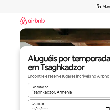
Pular
Algu
para
o
conteúdo
Aluguéis por temporada
em Tsaghkadzor
Encontre e reserve lugares incríveis no Airbnb
Localização
Quando os resultados estiverem disponíveis, expl
Check-in