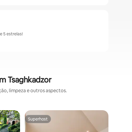
 5 estrelas!
em Tsaghkadzor
o, limpeza e outros aspectos.
Microcas
Superhost
Prefe
os hóspedes
Superhost
Entre o
Zove Rur
jardim
Zove é u