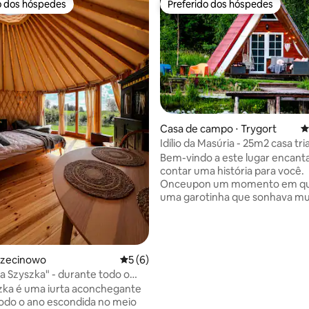
o dos hóspedes
Preferido dos hóspedes
o dos hóspedes
Preferido dos hóspedes
Casa de campo ⋅ Trygort
4
Idílio da Masúria - 25m2 casa tri
beira do lago
Bem-vindo a este lugar encant
contar uma história para você.
Onceupon um momento em qu
uma garotinha que sonhava mu
ter sua própria microcasa para 
Quem quer que perca seu pai d
realizar esse sonho e construiu
de campo. Foi há 18 anos, há um
média de 5, 13 avaliações
zczecinowo
5 de uma avaliação média de 5, 6 avalia
5 (6)
casa de campo passou por uma
ka Szyszka" - durante todo o
para que ele agora possa desfr
zka é uma iurta aconchegante
outras. Eu gostaria de saber q
odo o ano escondida no meio
deles se sentiu expressivo aqui