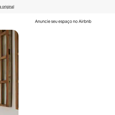
 original
Anuncie seu espaço no Airbnb
 deslizando o dedo na tela.