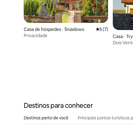
Casa de hóspedes ⋅ Śniadowo
5 de uma avaliação
5 (7)
Privacidade
Casa ⋅ Tr
Dois Vent
Destinos para conhecer
Destinos perto de você
Principais pontos turísticos 