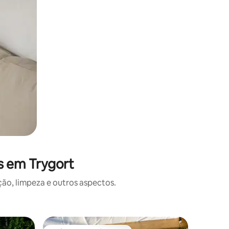
s em Trygort
o, limpeza e outros aspectos.
Casa flu