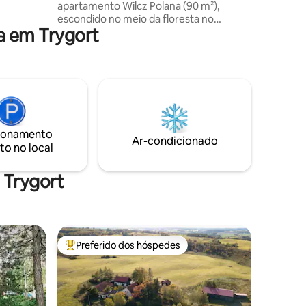
apartamento Wilcz Polana (90 m²),
trou o
escondido no meio da floresta no
a em Trygort
território do nosso agroturismo, onde o
tempo flui mais devagar. Oferecemos
dois quartos aconchegantes com uma
bela vista para uma floresta, uma sala de
estar com cozinha e um enorme terraço
criado para relaxar em meio à natureza.
Há também uma área de relaxamento
com sauna e banheira de
ionamento
hidromassagem, com cinema de verão
Ar-condicionado
to no local
(custo extra). Experimente a magia
deste lugar!
 Trygort
Preferido dos hóspedes
Entre os melhores preferidos dos hóspedes