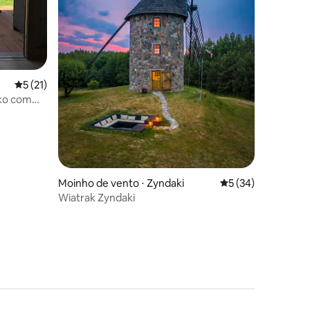
ções
5 de uma avaliação média de 5, 21 avaliações
5 (21)
cko com
Moinho de vento ⋅ Zyndaki
5 de uma avaliação
5 (34)
Wiatrak Zyndaki