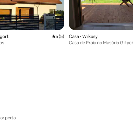
 média de 5, 7 avaliações
ygort
5 de uma avaliação média de 5, 5 avalia
5 (5)
Casa ⋅ Wilkasy
os
Casa de Praia na Masúria Giży
jacuzzi e sauna
por perto