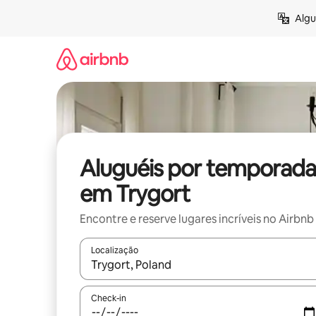
Pular
Algu
para
o
conteúdo
Aluguéis por temporada
em Trygort
Encontre e reserve lugares incríveis no Airbnb
Localização
Quando os resultados estiverem disponíveis, expl
Check-in