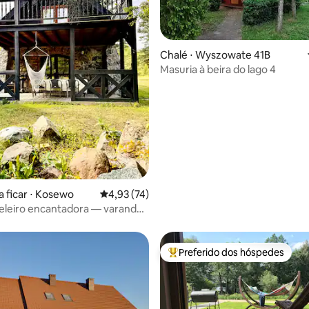
Chalé ⋅ Wyszowate 41B
Masuria à beira do lago 4
média de 5, 10 avaliações
a ficar ⋅ Kosewo
4,93 de uma avaliação média de 5, 74 avalia
4,93 (74)
eleiro encantadora — varanda,
reira (nº 3)
Preferido dos hóspedes
Entre os melhores preferidos d