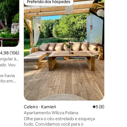
Preferido dos hóspedes
Superho
Preferido dos hóspedes
Superho
Casa na 
natureza
Você quer
cotidian
oásis de
água são 
Oferecem
e única 
harmonia
ambiente 
,98 de uma avaliação média de 5, 106 avaliações
4,98 (106)
Acorde d
angular à
lago amp
ado. Vou
pelos rai
a ondas 
e havia
pátio pr
ito em
ou lê seu 
brincar.
ecidiu
 sua casa
 ano, a
ções
Celeiro ⋅ Kamień
5 de uma avaliaçã
5 (8)
 reforma
Apartamento Wilcza Polana
utar de
Olhe para o céu estrelado e esqueça
ue cada um
tudo. Convidamos você para o
 e