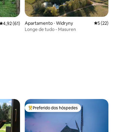
Apartamento ⋅ Widryny
5 de uma avaliação
5 (22)
4,92 de uma avaliação média de 5, 61 avaliações
4,92 (61)
Longe de tudo - Masuren
ções
Preferido dos hóspedes
os hóspedes
Entre os melhores preferidos dos hóspedes