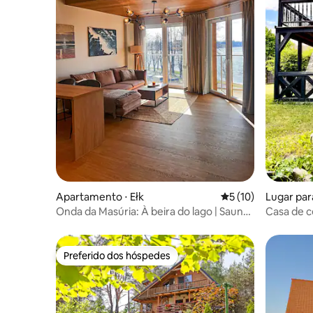
Apartamento ⋅ Ełk
5 de uma avaliação 
5 (10)
Lugar par
Onda da Masúria: À beira do lago | Sauna |
Casa de c
Ar-condicionado
espaço, la
Preferido dos hóspedes
Preferido dos hóspedes