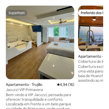
Superhost
Preferido dos hó
Superhost
Preferido dos hó
Apartamento ⋅ H
Cobertura de luxo
Huanchaco
Cobertura exclusi
uma vista panorâm
baía de Huanchac
assistindo ao mara
Apartamento ⋅ Trujillo
4,94 de uma avaliação média de
4,94 (16)
sua varanda. Você também verá os
Jacuzzi VIP Primavera
tradicionais barco
caras surfando ondas desta bela costa.
Bem-vindo à VIP Jacuzzi, pensada para
Esta cobertura te
oferecer tranquilidade e conforto.
dignos de um hote
Localizada em frente a um belo parque
spa privativo de j
na cidade de Primavera, onde você pode