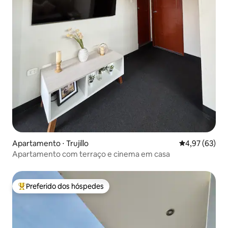
Apartamento ⋅ Trujillo
4,97 de uma a
4,97 (63)
Apartamento com terraço e cinema em casa
Preferido dos hóspedes
Entre os melhores preferidos dos hóspedes