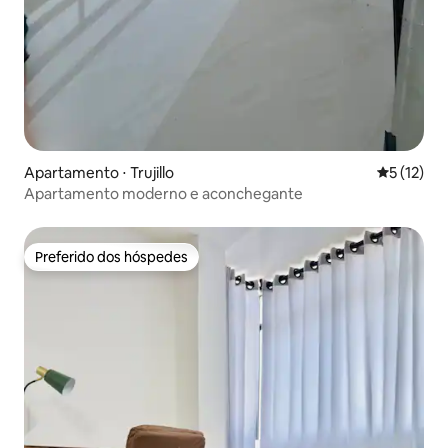
Apartamento ⋅ Trujillo
5 de uma a
5 (12)
Apartamento moderno e aconchegante
Preferido dos hóspedes
Preferido dos hóspedes