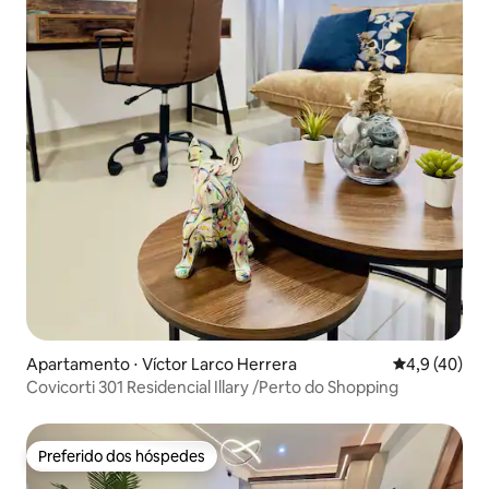
Apartamento ⋅ Víctor Larco Herrera
4,9 de uma a
4,9 (40)
Covicorti 301 Residencial Illary /Perto do Shopping
Preferido dos hóspedes
Preferido dos hóspedes