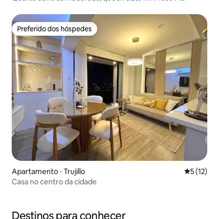
Preferido dos hóspedes
Preferido dos hóspedes
Apartamento ⋅ Trujillo
5 de uma a
5 (12)
Casa no centro da cidade
Destinos para conhecer