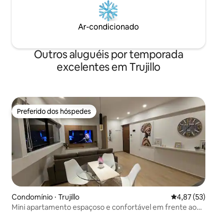
Ar-condicionado
Outros aluguéis por temporada
excelentes em Trujillo
Preferido dos hóspedes
Preferido dos hóspedes
Condomínio ⋅ Trujillo
4,87 de uma a
4,87 (53)
Mini apartamento espaçoso e confortável em frente ao
shopping