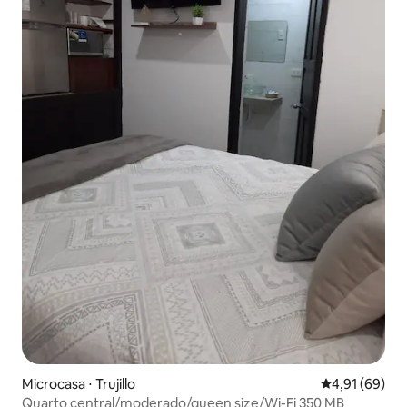
Microcasa ⋅ Trujillo
4,91 de uma a
4,91 (69)
Quarto central/moderado/queen size/Wi-Fi 350 MB