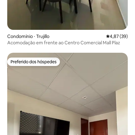
Condomínio ⋅ Trujillo
4,87 de uma a
4,87 (39)
Acomodação em frente ao Centro Comercial Mall Plaz
Preferido dos hóspedes
Preferido dos hóspedes