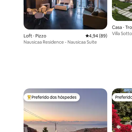
Casa ⋅ Tr
Villa Sot
Loft ⋅ Pizzo
4,94 de uma avaliação 
4,94 (89)
Nausicaa Residence - Nausicaa Suite
Preferido dos hóspedes
Preferid
Entre os melhores preferidos dos hóspedes
Preferid