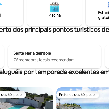
. Praia a uma curta distância a
uma área de espaço para refei
orta! Ar condicionado,
terraço no telhado apresenta 
fre, estacionamento em frente
Estac
ao ar livre com belos azulejos,
i
Piscina
gratui
churrasqueira e área de estar.
erto dos principais pontos turísticos d
Santa Maria dell'Isola
76 moradores locais recomendam
aluguéis por temporada excelentes e
o dos hóspedes
Preferido dos hóspedes
o dos hóspedes
Preferido dos hóspedes