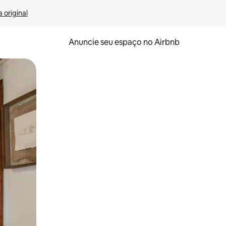
 original
Anuncie seu espaço no Airbnb
 deslizando o dedo na tela.