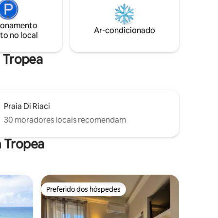
ções. O
perfeito para desfrutar de café da
chuveiro
manhã, almoço, jantar, relaxar ou
ionamento
admirar o pôr do sol.
Ar-condicionado
to no local
e Tropea
Praia Di Riaci
30 moradores locais recomendam
m Tropea
Preferido dos hóspedes
Preferido dos hóspedes