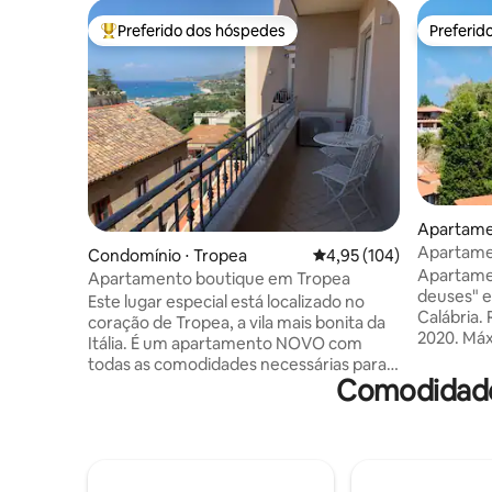
Preferido dos hóspedes
Preferid
Entre os melhores preferidos dos hóspedes
Preferid
Apartamen
bo Valent
Apartame
Condomínio ⋅ Tropea
4,95 de uma avaliação m
4,95 (104)
própria, 
Apartamen
Apartamento boutique em Tropea
deuses" e
Este lugar especial está localizado no
Calábria
coração de Tropea, a vila mais bonita da
2020. Máx.
Itália. É um apartamento NOVO com
de estar 
todas as comodidades necessárias para
máquina d
Comodidade
desfrutar de uma estadia no máximo
de lavar l
conforto: oferece-lhe uma vista para o
de indução. 2 quartos com c
mar esplêndida e única, estacionamento
casal e a
(mediante solicitação), elevador, ar
com chuveiro. 2 terraço
condicionado, cozinha, sala de estar com
piscina c
TV, 2 quartos e 2 banheiros. Perto das