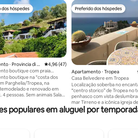
o dos hóspedes
Preferido dos hóspedes
o dos hóspedes
Preferido dos hóspedes
to ⋅ Provincia di Vi
4,96 de uma avaliação média de 5, 47 avalia
4,96 (47)
ia
nto boutique com praia
édia de 5, 104 avaliações
Apartamento ⋅ Tropea
perto de Tropea
to boutique na "costa dos
Casa Belvedere em Tropea
m Parghelia/Tropea, na
Localização soberba no encant
. Remodelado e renovado em
“centro storico” de Tropea no 
 4 pessoas. Sem animais Sala
penhasco com vista deslumbra
e cozinha equipada com
mar Tirreno e a icônica igreja d
e lavar/secar roupa, máquina
s populares em aluguel por temporad
Maria del Isola e praias de Tro
ouças, geladeira, forno, fogão
como as ilhas Eólias. O apartam
amas de
recentemente renovado e oco
rmários espaçosos. Banheiro
um antigo mosteiro do século 
s espaçosos,
terraços, 3 quartos, 2 banheiro
omum (julho e agosto abertos e
cozinha moderna totalmente e