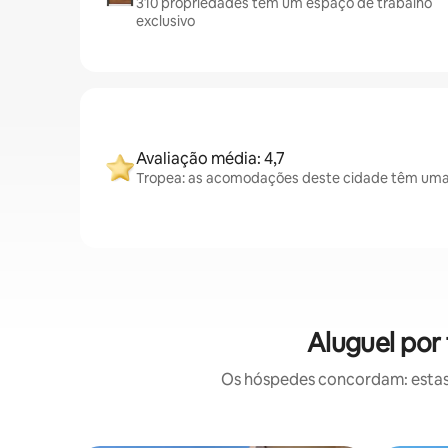
310 propriedades têm um espaço de trabalho
exclusivo
Avaliação média: 4,7
Tropea: as acomodações deste cidade têm uma a
Aluguel por
Os hóspedes concordam: estas