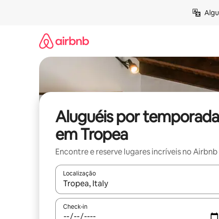
Pular
Algu
para
o
conteúdo
Aluguéis por temporada
em Tropea
Encontre e reserve lugares incríveis no Airbnb
Localização
Quando os resultados estiverem disponíveis, expl
Check-in