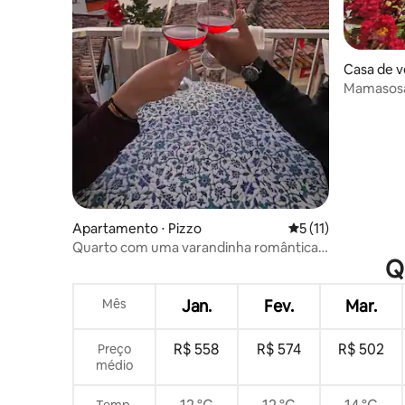
Casa de v
menica
Mamasosa'
1 Tropea
Apartamento ⋅ Pizzo
5 de uma avaliação
5 (11)
Quarto com uma varandinha romântica
Q
com vista para o mar em Pizzo
Mês
Jan.
Fev.
Mar.
R$ 558
R$ 574
R$ 502
Preço
médio