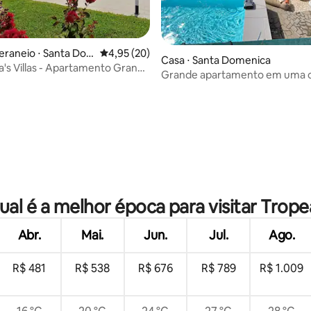
eraneio ⋅ Santa Do
4,95 de uma avaliação média de 5, 20 avalia
4,95 (20)
Casa ⋅ Santa Domenica
s Villas - Apartamento Grande
Grande apartamento em uma c
campo
 média de 5, 11 avaliações
ual é a melhor época para visitar Trope
Abr.
Mai.
Jun.
Jul.
Ago.
R$ 481
R$ 538
R$ 676
R$ 789
R$ 1.009