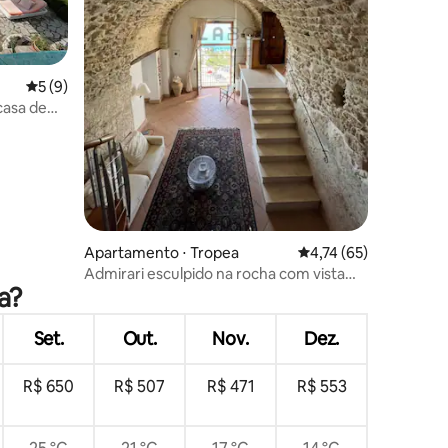
ções
5 de uma avaliação média de 5, 9 avaliações
5 (9)
asa de
Apartamento ⋅ Tropea
4,74 de uma avaliação
4,74 (65)
Admirari esculpido na rocha com vista
a?
para o mar
Set.
Out.
Nov.
Dez.
R$ 650
R$ 507
R$ 471
R$ 553