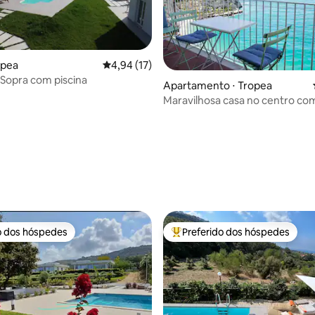
opea
4,94 de uma avaliação média de 5, 17 avalia
4,94 (17)
toSopra com piscina
média de 5, 89 avaliações
Apartamento ⋅ Tropea
Maravilhosa casa no centro com
para o mar
o dos hóspedes
Preferido dos hóspedes
o dos hóspedes
Entre os melhores preferidos d