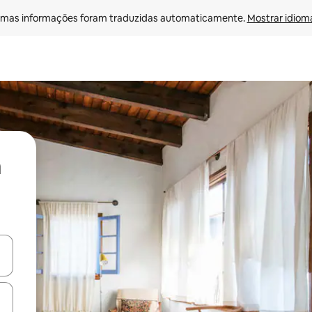
mas informações foram traduzidas automaticamente. 
Mostrar idioma
ore-os usando as seta para cima e para baixo do teclado ou tocando e