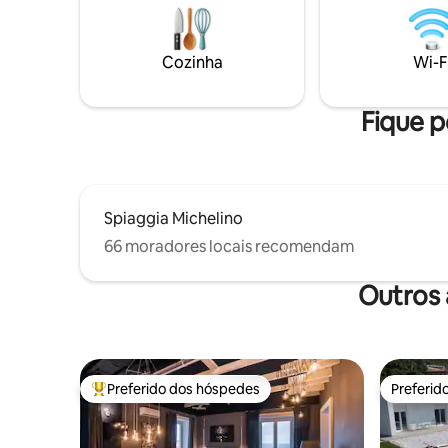
gratuitos)
estradas de acesso ao mar, bares e
pé, em frente à p
restaurantes, lojas, farmácias e da
Wi-Fi, co
estação de trem, tudo para tornar suas
Cozinha
Wi-F
à porta.
férias um momento de relaxamento
mágico e diversão fácil.
Fique p
Spiaggia Michelino
66 moradores locais recomendam
Outros 
Preferido dos hóspedes
Preferid
Entre os melhores preferidos dos hóspedes
Preferid