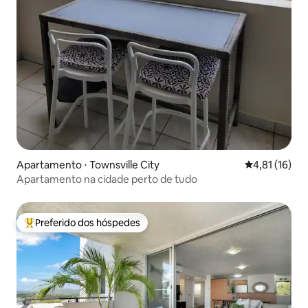
Apartamento ⋅ Townsville City
4,81 de uma a
4,81 (16)
Apartamento na cidade perto de tudo
Preferido dos hóspedes
Entre os melhores preferidos dos hóspedes