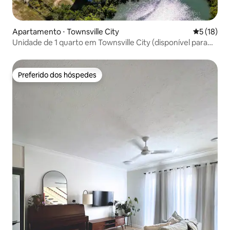
Apartamento ⋅ Townsville City
5 de uma a
5 (18)
Unidade de 1 quarto em Townsville City (disponível para
longo prazo)
Preferido dos hóspedes
Preferido dos hóspedes