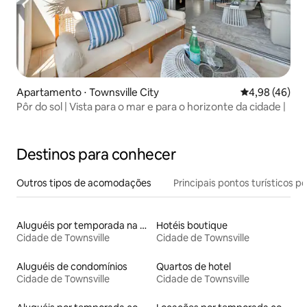
Apartamento ⋅ Townsville City
4,98 de uma a
4,98 (46)
Pôr do sol | Vista para o mar e para o horizonte da cidade |
Destinos para conhecer
Outros tipos de acomodações
Principais pontos turísticos po
Aluguéis por temporada na orla
Hotéis boutique
Cidade de Townsville
Cidade de Townsville
Aluguéis de condomínios
Quartos de hotel
Cidade de Townsville
Cidade de Townsville