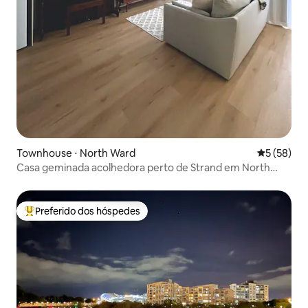
Townhouse ⋅ North Ward
5 de uma a
5 (58)
Casa geminada acolhedora perto de Strand em North
Ward
Preferido dos hóspedes
Entre os melhores preferidos dos hóspedes