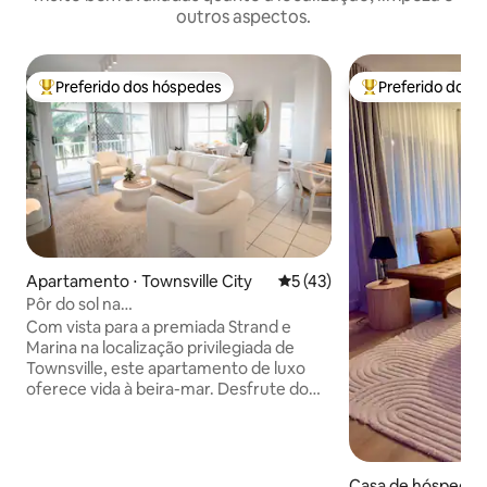
outros aspectos.
Preferido dos hóspedes
Preferido dos 
Entre os melhores preferidos dos hóspedes
Entre os melhore
Apartamento ⋅ Townsville City
5 de uma avaliação média de
5 (43)
Pôr do sol na
praia/piscina/tênis/FlindersStWharTSV
Com vista para a premiada Strand e
Marina na localização privilegiada de
Townsville, este apartamento de luxo
oferece vida à beira-mar. Desfrute do
calçadão à beira-mar com ciclovias,
praias para nadar, locais para piquenique,
parque aquático e restaurantes à beira-
mar. A unidade de luxo de dois quartos e
Casa de hóspedes