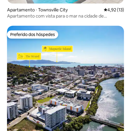
Apartamento ⋅ Townsville City
4,92 de uma a
4,92 (13)
Apartamento com vista para o mar na cidade de
Townsville
Preferido dos hóspedes
Preferido dos hóspedes