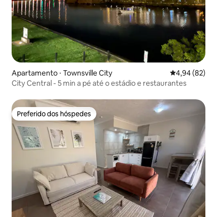
Apartamento ⋅ Townsville City
4,94 de uma a
4,94 (82)
City Central - 5 min a pé até o estádio e restaurantes
Preferido dos hóspedes
Preferido dos hóspedes