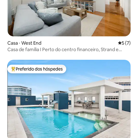
Casa ⋅ West End
5 de uma 
5 (7)
Casa de família I Perto do centro financeiro, Strand e
estádio
Preferido dos hóspedes
Entre os melhores preferidos dos hóspedes