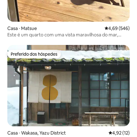
Casa ⋅ Matsue
4,69 de uma ava
4,69 (546)
Este é um quarto com uma vista maravilhosa do mar,
exclusivo para um grupo por dia. O grupo "Hige Dan"
também fez um show ao vivo em frente ao mar, no café
do térreo
Preferido dos hóspedes
Preferido dos hóspedes
Casa ⋅ Wakasa, Yazu District
4,92 de uma a
4,92 (12)