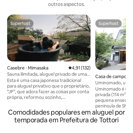
outros aspectos.
Superhost
Superhost
Superhost
Superhost
Casebre ⋅ Mimasaka
4,91 de uma avaliação média de 
4,91 (132)
Sauna ilimitada, aluguel privado de uma
Casa de campo ⋅ 
casa kominka
Esta é uma casa japonesa tradicional
Uminomado, uma 
para aluguel privativo que o proprietário,
privada cercada pe
Uminomado é uma
“JP”, que adora fazer as coisas por conta
montanha, onde vo
privada (114 m²) l
própria, reformou sozinho,
sem se preocupar
pequena enseada 
vislumbrando um espaço de convivência
península de Shim
ideal, em uma casa tradicional de 150
Comodidades populares em aluguel por
e montanhas, que 
anos. Talvez a maior vantagem desta
apenas um grupo por dia.
temporada em Prefeitura de Tottori
acomodação seja a sua “sauna ovo”
desfrutar do seu
única. Esta é uma sauna totalmente feita
preocupar com ni
por conta própria, projetada e