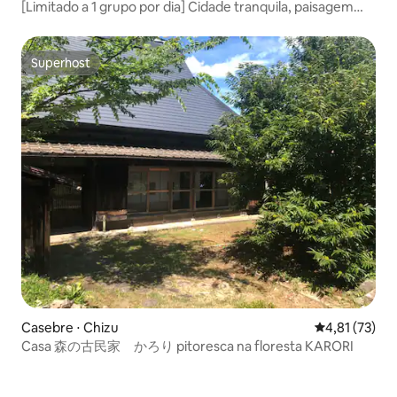
[Limitado a 1 grupo por dia] Cidade tranquila, paisagem
original do Japão, gastronomia, arte e viagem de trem.
Galeria "Hachi" onde você pode se hospedar
Superhost
Superhost
Casebre ⋅ Chizu
4,81 de uma a
4,81 (73)
Casa 森の古民家 かろり pitoresca na floresta KARORI