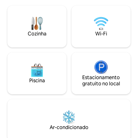
cenas de uso, co
construída inteiramente por JP, com um
você quer se dive
formato único que permite que o calor
viagem em que vo
circule naturalmente.Delicie-se com
dois ou um momen
uma experiência de sauna que você só
passar sozinho Faça ◯um churrasco ou
pode desfrutar aqui, envolto no calor
uma festa com a f
suave do fogão a lenha. O quarto
Cozinha
Wi-Fi
pode desfrutar d
também tem uma lareira japonesa
churrasco com sua 
tradicional rebaixada, típica de uma
equipado com chur
antiga casa kominka. Você pode
Weber e muito mai
vivenciar o estilo de vida tradicional
alimentos e bebida
japonês, como saborear um hot pot ao
é pago) Informações sobre as◯
redor do irori (lareira tradicional) ou assar
instalações A coz
espetos na grelha. *Por favor, traga seus
Estacionamento
equipada com utens
próprios utensílios de cozinha, como
Piscina
temperos. Você po
gratuito no local
ingredientes e espetos. A pousada está
próprios ingredien
localizada em uma aldeia tranquila
aluguel gratuitas (3 un
chamada Kobusa, situada nas
contra o◯ coronav
montanhas da cidade de Misasaki, na
grupo por dia, por
província de Okayama. Bem perto fica a
com outros grupos
aldeia de Nishi-Awakura, que está
ao redor (cerca de
ganhando destaque como uma aldeia
vizinha) Desinfet
focada na revitalização e no
Ar-condicionado
contato em cada c
reassentamento regional, e a área é
fazer o check-in e 