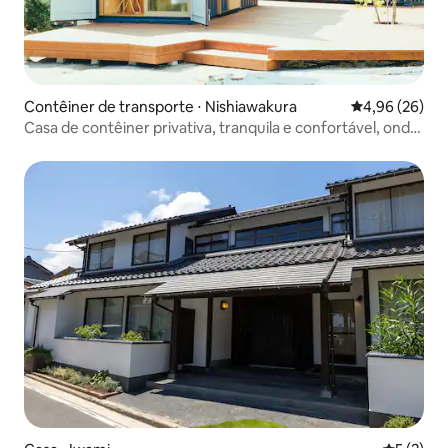
Contêiner de transporte ⋅ Nishiawakura
4,96 de uma a
4,96 (26)
Casa de contêiner privativa, tranquila e confortável, onde
você pode desfrutar da paisagem original do Japão
[Desconto para estadias consecutivas]