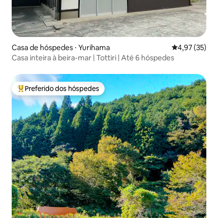
Casa de hóspedes ⋅ Yurihama
4,97 de uma a
4,97 (35)
Casa inteira à beira-mar | Tottiri | Até 6 hóspedes
Preferido dos hóspedes
Entre os melhores preferidos dos hóspedes