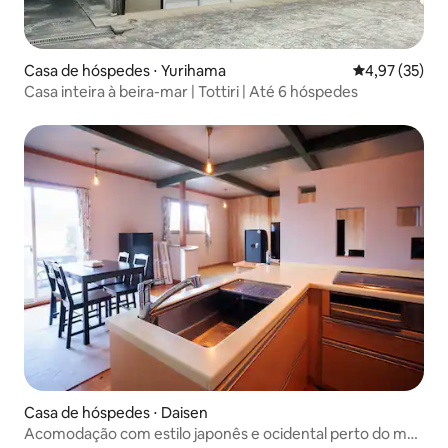
Casa de hóspedes ⋅ Yurihama
4,97 de uma a
4,97 (35)
Casa inteira à beira-mar | Tottiri | Até 6 hóspedes
Casa de hóspedes ⋅ Daisen
Acomodação com estilo japonês e ocidental perto do mar