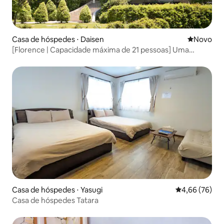
Casa de hóspedes ⋅ Daisen
Novo lugar
Novo
[Florence | Capacidade máxima de 21 pessoas] Uma
elegante casa de estilo ocidental situada na exuberante
natureza no sopé do Monte Oyama
Casa de hóspedes ⋅ Yasugi
4,66 de uma a
4,66 (76)
Casa de hóspedes Tatara