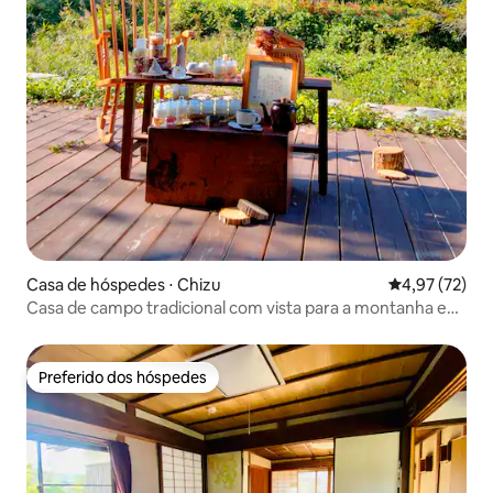
Casa de hóspedes ⋅ Chizu
4,97 de uma a
4,97 (72)
Casa de campo tradicional com vista para a montanha em
todas as estações
Preferido dos hóspedes
Preferido dos hóspedes