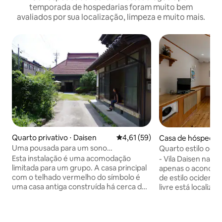
temporada de hospedarias foram muito bem
avaliados por sua localização, limpeza e muito mais.
Quarto privativo ⋅ Daisen
4,61 de uma avaliação média de
4,61 (59)
Casa de hóspedes 
Uma pousada para um sono
Quarto estilo ocid
confortável... Ouvindo o som do riacho
com banheira ao ar 
Esta instalação é uma acomodação
- Vila Daisen na c
claro, você acabará dormindo.
mar | Acomodaçã
limitada para um grupo. A casa principal
apenas o aconchego certo
com o telhado vermelho do símbolo é
de estilo ocidenta
uma casa antiga construída há cerca de
livre está localiz
140 anos. O quarto é um quarto simples
Oyama-cho, na prov
de estilo japonês, onde você pode
adequado para 1 o
relaxar e ter uma boa noite enquanto
do banho ao ar liv