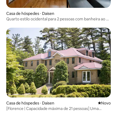
Casa de hóspedes ⋅ Daisen
Quarto estilo ocidental para 2 pessoas com banheira ao ar
livre e vista para o mar | Acomodação descomplicada
Casa de hóspedes ⋅ Daisen
Novo lugar
Novo
[Florence | Capacidade máxima de 21 pessoas] Uma
elegante casa de estilo ocidental situada na exuberante