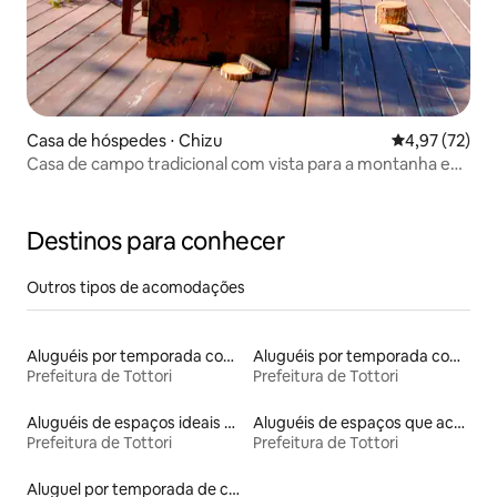
Casa de hóspedes ⋅ Chizu
4,97 de uma a
4,97 (72)
Casa de campo tradicional com vista para a montanha em
todas as estações
Destinos para conhecer
Outros tipos de acomodações
Aluguéis por temporada com café da manhã
Aluguéis por temporada com banheira de hidromassagem
Prefeitura de Tottori
Prefeitura de Tottori
Aluguéis de espaços ideais para famílias
Aluguéis de espaços que aceitam animais de estimação
Prefeitura de Tottori
Prefeitura de Tottori
Aluguel por temporada de casas de hóspedes