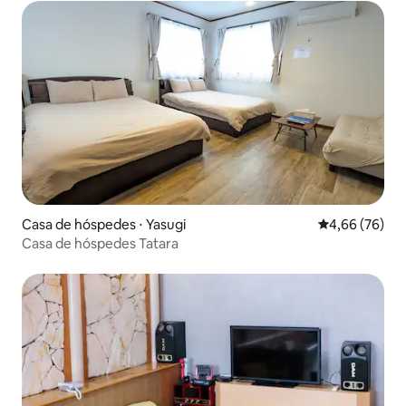
natureza no sopé do Monte Oyama
Casa de hóspedes ⋅ Yasugi
4,66 de uma a
4,66 (76)
Casa de hóspedes Tatara