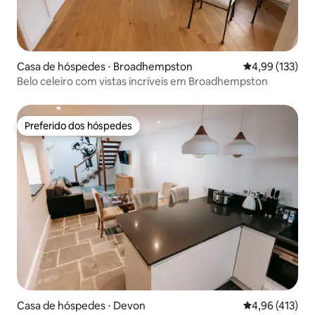
Casa de hóspedes ⋅ Broadhempston
4,99 de uma av
4,99 (133)
Belo celeiro com vistas incríveis em Broadhempston
Preferido dos hóspedes
Preferido dos hóspedes
Casa de hóspedes ⋅ Devon
4,96 de uma av
4,96 (413)