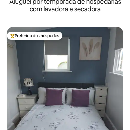
Aluguel por temporada de hospedarias
estacionamento.
com lavadora e secadora
Preferido dos hóspedes
Entre os melhores preferidos dos hóspedes