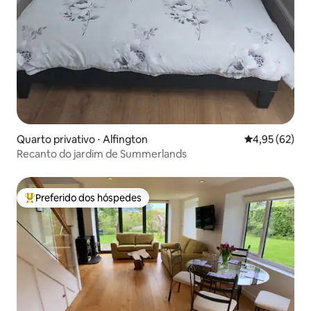
Quarto privativo ⋅ Alfington
4,95 de uma a
4,95 (62)
Recanto do jardim de Summerlands
Preferido dos hóspedes
Entre os melhores preferidos dos hóspedes