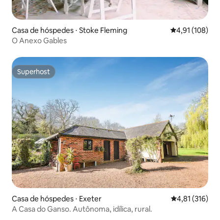
Casa de hóspedes ⋅ Stoke Fleming
4,91 de uma av
4,91 (108)
O Anexo Gables
Superhost
Superhost
Casa de hóspedes ⋅ Exeter
4,81 de uma av
4,81 (316)
A Casa do Ganso. Autônoma, idílica, rural.