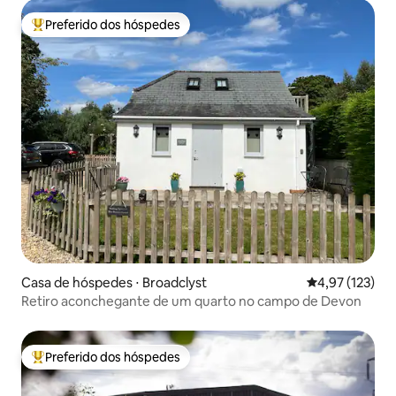
Preferido dos hóspedes
Entre os melhores preferidos dos hóspedes
Casa de hóspedes ⋅ Broadclyst
4,97 de uma av
4,97 (123)
Retiro aconchegante de um quarto no campo de Devon
Preferido dos hóspedes
Entre os melhores preferidos dos hóspedes