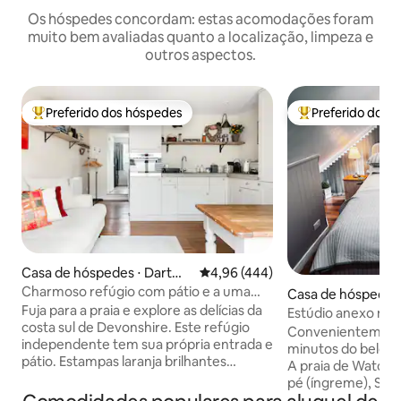
Os hóspedes concordam: estas acomodações foram
muito bem avaliadas quanto a localização, limpeza e
outros aspectos.
Preferido dos hóspedes
Preferido dos 
Entre os melhores preferidos dos hóspedes
Entre os melhore
Casa de hóspedes ⋅ Dartmo
4,96 de uma avaliação média de 
4,96 (444)
uth
Charmoso refúgio com pátio e a uma
Casa de hóspedes 
curta caminhada da praia
Fuja para a praia e explore as delícias da
Estúdio anexo mo
costa sul de Devonshire. Este refúgio
Estacionamento g
Convenientemente
independente tem sua própria entrada e
minutos do belo S
pátio. Estampas laranja brilhantes
A praia de Watcom
levantam uma paleta neutra com pisos
pé (íngreme), St 
de madeira maciça, revestimento de
Babbacombe estão