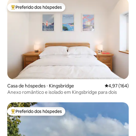
Preferido dos hóspedes
Entre os melhores preferidos dos hóspedes
Casa de hóspedes ⋅ Kingsbridge
4,97 de uma av
4,97 (164)
Anexo romântico e isolado em Kingsbridge para dois
Preferido dos hóspedes
Entre os melhores preferidos dos hóspedes