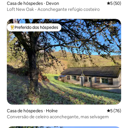
Casa de hóspedes ⋅ Devon
5 de uma a
5 (50)
Loft New Oak - Aconchegante refúgio costeiro
Preferido dos hóspedes
Entre os melhores preferidos dos hóspedes
Casa de hóspedes ⋅ Holne
5 de uma a
5 (76)
Conversão de celeiro aconchegante, mas selvagem