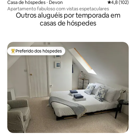
Casa de hóspedes ⋅ Devon
4,8 de uma av
4,8 (102)
Apartamento fabuloso com vistas espetaculares
Outros aluguéis por temporada em
casas de hóspedes
Preferido dos hóspedes
Entre os melhores preferidos dos hóspedes