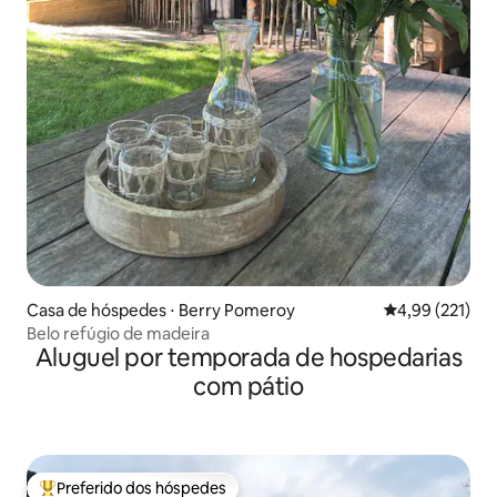
Casa de hóspedes ⋅ Berry Pomeroy
4,99 de uma av
4,99 (221)
Belo refúgio de madeira
Aluguel por temporada de hospedarias
com pátio
Preferido dos hóspedes