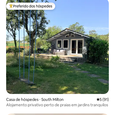
Preferido dos hóspedes
Entre os melhores preferidos dos hóspedes
Casa de hóspedes ⋅ South Milton
5 de uma a
5 (91)
Alojamento privativo perto de praias em jardins tranquilos