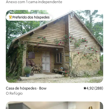
Anexo com 1 cama independente
Preferido dos hóspedes
Entre os melhores preferidos dos hóspedes
Casa de hóspedes ⋅ Bow
4,92 de uma ava
4,92 (288)
O Refúgio