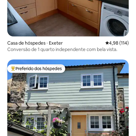
Casa de hóspedes ⋅ Exeter
4,98 de uma av
4,98 (114)
Conversão de 1 quarto independente com bela vista.
Preferido dos hóspedes
Entre os melhores preferidos dos hóspedes