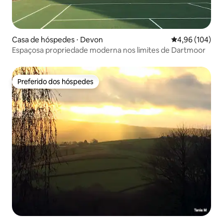
Casa de hóspedes ⋅ Devon
4,96 de uma av
4,96 (104)
Espaçosa propriedade moderna nos limites de Dartmoor
Preferido dos hóspedes
Preferido dos hóspedes