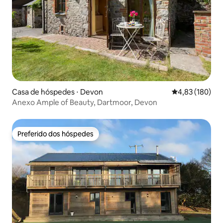
Casa de hóspedes ⋅ Devon
4,83 de uma av
4,83 (180)
Anexo Ample of Beauty, Dartmoor, Devon
Preferido dos hóspedes
Preferido dos hóspedes