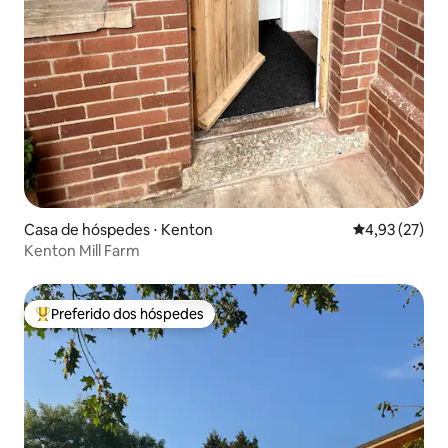
Casa de hóspedes ⋅ Kenton
4,93 de uma a
4,93 (27)
Kenton Mill Farm
Preferido dos hóspedes
Entre os melhores preferidos dos hóspedes