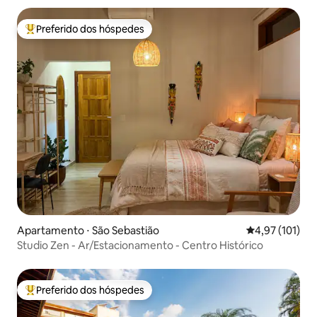
Preferido dos hóspedes
Entre os melhores preferidos dos hóspedes
Apartamento ⋅ São Sebastião
4,97 de uma av
4,97 (101)
Studio Zen - Ar/Estacionamento - Centro Histórico
Preferido dos hóspedes
Entre os melhores preferidos dos hóspedes