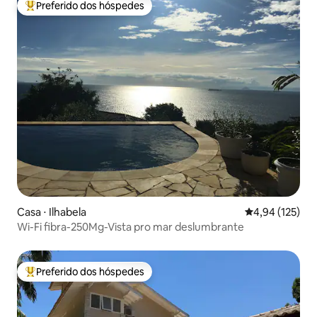
Preferido dos hóspedes
Entre os melhores preferidos dos hóspedes
Casa ⋅ Ilhabela
4,94 de uma av
4,94 (125)
Wi-Fi fibra-250Mg-Vista pro mar deslumbrante
Preferido dos hóspedes
Entre os melhores preferidos dos hóspedes