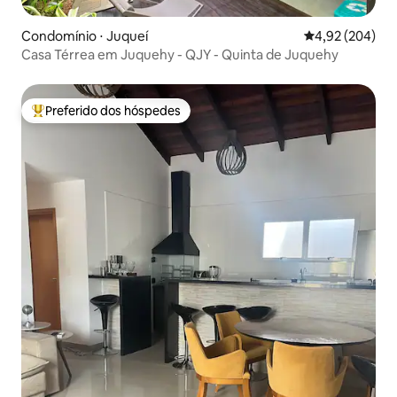
Condomínio ⋅ Juqueí
4,92 de uma ava
4,92 (204)
Casa Térrea em Juquehy - QJY - Quinta de Juquehy
Preferido dos hóspedes
Entre os melhores preferidos dos hóspedes