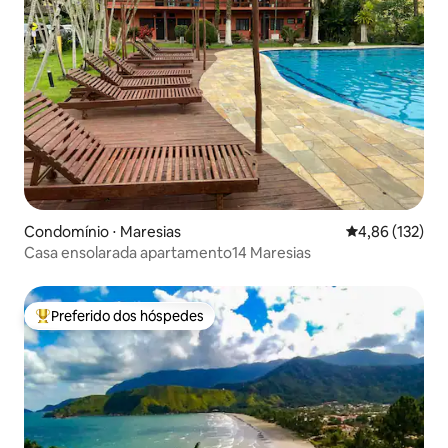
Condomínio ⋅ Maresias
4,86 de uma av
4,86 (132)
Casa ensolarada apartamento14 Maresias
Preferido dos hóspedes
Entre os melhores preferidos dos hóspedes