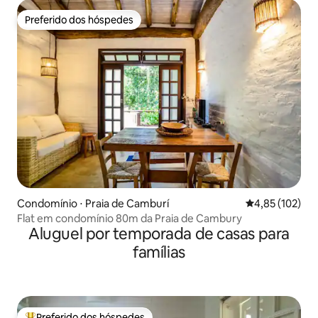
Preferido dos hóspedes
Preferido dos hóspedes
Condomínio ⋅ Praia de Camburí
4,85 de uma av
4,85 (102)
Flat em condomínio 80m da Praia de Cambury
Aluguel por temporada de casas para
famílias
Preferido dos hóspedes