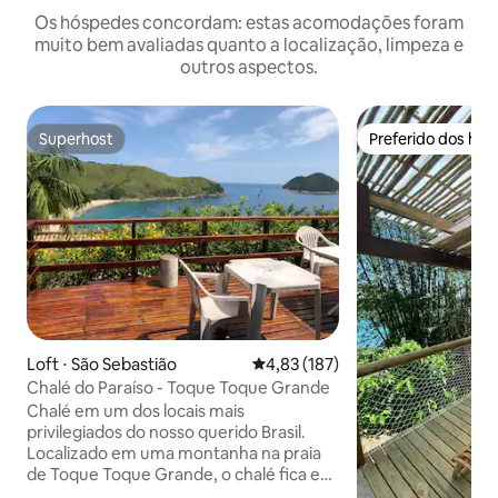
Os hóspedes concordam: estas acomodações foram
muito bem avaliadas quanto a localização, limpeza e
outros aspectos.
Superhost
Preferido dos hó
Superhost
Preferido dos hó
Loft ⋅ São Sebastião
4,83 de uma avaliação média de 
4,83 (187)
Chalé do Paraíso - Toque Toque Grande
Chalé em um dos locais mais
privilegiados do nosso querido Brasil.
Localizado em uma montanha na praia
de Toque Toque Grande, o chalé fica em
um ótimo condomínio com sala de jogos,