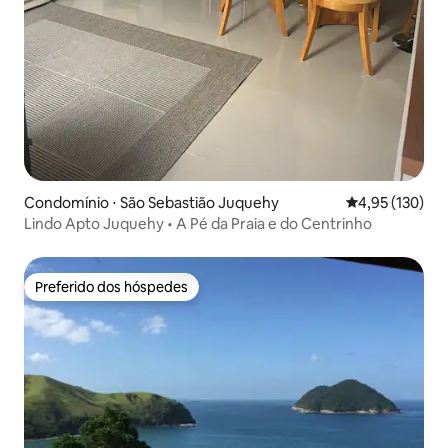
Condomínio ⋅ São Sebastião Juquehy
4,95 de uma av
4,95 (130)
Lindo Apto Juquehy • A Pé da Praia e do Centrinho
Preferido dos hóspedes
Preferido dos hóspedes