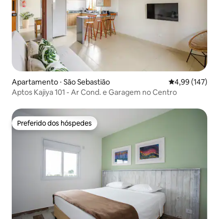
Apartamento ⋅ São Sebastião
4,99 de uma av
4,99 (147)
Aptos Kajiya 101 - Ar Cond. e Garagem no Centro
Preferido dos hóspedes
Preferido dos hóspedes