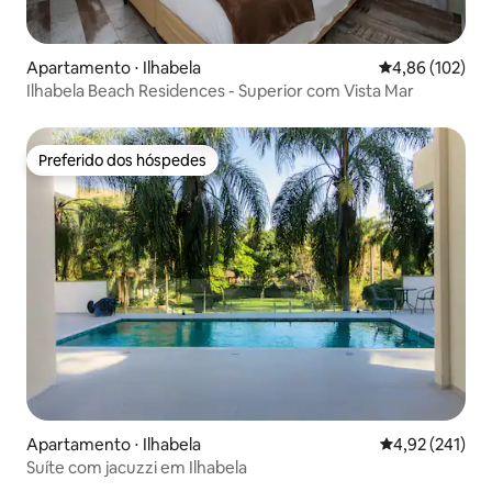
Apartamento ⋅ Ilhabela
4,86 de uma av
4,86 (102)
Ilhabela Beach Residences - Superior com Vista Mar
Preferido dos hóspedes
Preferido dos hóspedes
Apartamento ⋅ Ilhabela
4,92 de uma av
4,92 (241)
Suíte com jacuzzi em Ilhabela