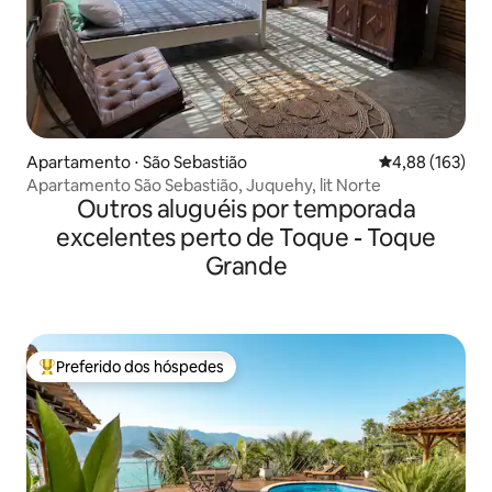
Apartamento ⋅ São Sebastião
4,88 de uma av
4,88 (163)
Apartamento São Sebastião, Juquehy, lit Norte
Outros aluguéis por temporada
excelentes perto de Toque - Toque
Grande
Preferido dos hóspedes
Entre os melhores preferidos dos hóspedes