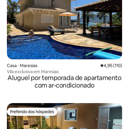
Casa ⋅ Maresias
4,95 de uma av
4,95 (110)
Vila exclusiva em Maresias
Aluguel por temporada de apartamento
com ar-condicionado
Preferido dos hóspedes
Preferido dos hóspedes