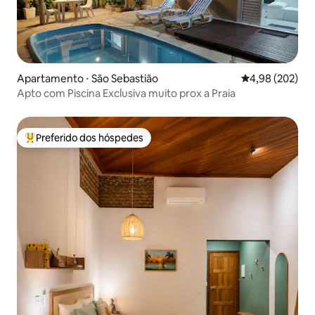
Apartamento ⋅ São Sebastião
4,98 de uma ava
4,98 (202)
Apto com Piscina Exclusiva muito prox a Praia
Preferido dos hóspedes
Entre os melhores preferidos dos hóspedes