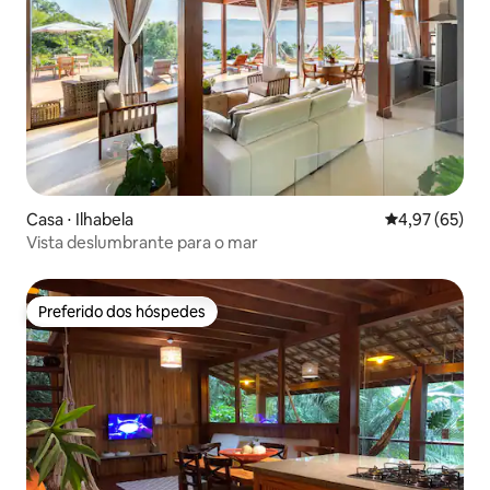
Casa ⋅ Ilhabela
4,97 de uma a
4,97 (65)
Vista deslumbrante para o mar
Preferido dos hóspedes
Preferido dos hóspedes