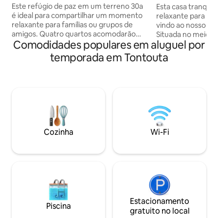
mar!
Este refúgio de paz em um terreno 30a
Esta casa tranquil
é ideal para compartilhar um momento
relaxante para tod
relaxante para famílias ou grupos de
vindo ao nosso pe
amigos. Quatro quartos acomodarão
Situada no meio d
Comodidades populares em aluguel por
confortavelmente todos os hóspedes.
oferece vistas de
Do lado de fora, uma piscina com um
mar (acesso à prai
temporada em Tontouta
deck convida ao relaxamento, enquanto
e a companhia orig
um grande terraço coberto na fronteira
animais. Uma estad
com uma cozinha totalmente equipada
recarregar as ene
oferece um espaço amigável para se
desfrutar de uma 
reunir. Trampolim, swing, quiosque de
breve!" Festas não
fliperama de jogos retrô, caixa de areia,
obrigado. Possibil
brinquedos e livros completarão este
manhã entregue. 
oásis de entretenimento e descanso.
equipada, pequena
Cozinha
Wi-Fi
Estacionamento
Piscina
gratuito no local