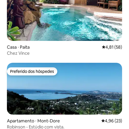
Casa ⋅ Paita
4,81 de uma a
4,81 (58)
Chez Vince
Preferido dos hóspedes
Preferido dos hóspedes
Apartamento ⋅ Mont-Dore
4,96 de uma a
4,96 (23)
Robinson - Estúdio com vista.