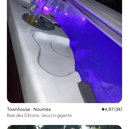
Townhouse ⋅ Nouméa
4,97 de uma a
4,97 (34)
Baie des Citrons. Jacuzzi gigante