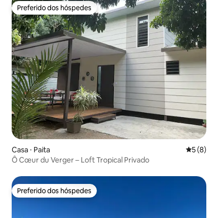
Preferido dos hóspedes
Preferido dos hóspedes
Casa ⋅ Paita
5 de uma 
5 (8)
Ô Cœur du Verger – Loft Tropical Privado
Preferido dos hóspedes
Preferido dos hóspedes