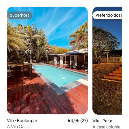
Superhost
Preferido dos hó
Superhost
Preferido dos hó
Vila ⋅ Bouloupari
4,96 de uma avaliação média de
4,96 (27)
Vila ⋅ Paita
A Vila Oasis
A casa colonial de