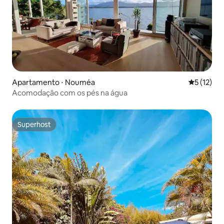
Apartamento ⋅ Nouméa
5 de uma a
5 (12)
Acomodação com os pés na água
Superhost
Superhost