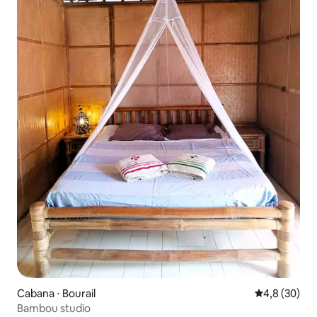
Cabana ⋅ Bourail
4,8 de uma a
4,8 (30)
Bambou studio