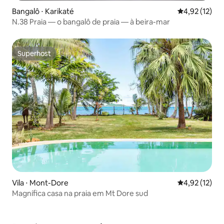
Bangalô ⋅ Karikaté
4,92 de uma a
4,92 (12)
N.38 Praia — o bangalô de praia — à beira-mar
Superhost
Superhost
Vila ⋅ Mont-Dore
4,92 de uma a
4,92 (12)
Magnífica casa na praia em Mt Dore sud