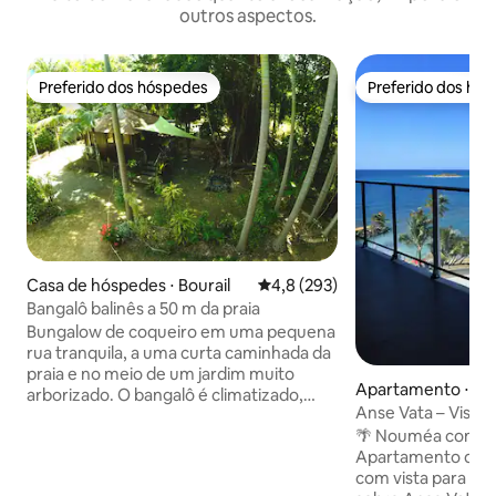
outros aspectos.
Preferido dos hóspedes
Preferido dos hó
Preferido dos hóspedes
Preferido dos hó
Casa de hóspedes ⋅ Bourail
4,8 de uma avaliação média de 
4,8 (293)
Bangalô balinês a 50 m da praia
Bungalow de coqueiro em uma pequena
rua tranquila, a uma curta caminhada da
praia e no meio de um jardim muito
Apartamento ⋅ N
arborizado. O bangalô é climatizado,
Anse Vata – Vista 
equipado com TV, Wi-Fi, geladeira,
🌴 Nouméa como 
micro-ondas, chaleira elétrica. Toalhas e
Apartamento desl
lençóis fornecidos. Do lado de fora, uma
com vista para o m
kitchenette com fogueira a gás, alguns