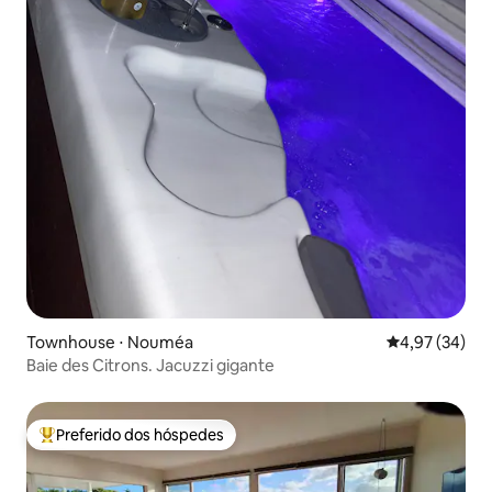
Townhouse ⋅ Nouméa
4,97 de uma a
4,97 (34)
Baie des Citrons. Jacuzzi gigante
Preferido dos hóspedes
Entre os melhores preferidos dos hóspedes