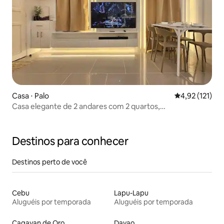
Casa ⋅ Palo
4,92 de uma av
4,92 (121)
Casa elegante de 2 andares com 2 quartos,
estacionamento e Netflix
Destinos para conhecer
Destinos perto de você
Cebu
Lapu-Lapu
Aluguéis por temporada
Aluguéis por temporada
Cagayan de Oro
Davao