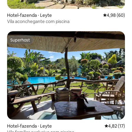
Hotel-fazenda ⋅ Leyte
4,98 de uma av
4,98 (60)
Vila aconchegante com piscina
Superhost
Superhost
Hotel-fazenda ⋅ Leyte
4,82 de uma a
4,82 (17)