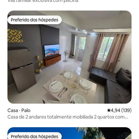
Vila familiar exclusiva com piscina
Preferido dos hóspedes
Preferido dos hóspedes
Casa ⋅ Palo
4,94 de uma av
4,94 (139)
Casa de 2 andares totalmente mobiliada 2 quartos com
Netflix
Preferido dos hóspedes