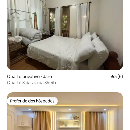
Quarto privativo ⋅ Jaro
5 de uma 
5 (6)
Quarto 3 da vila da Sheila
Preferido dos hóspedes
Preferido dos hóspedes