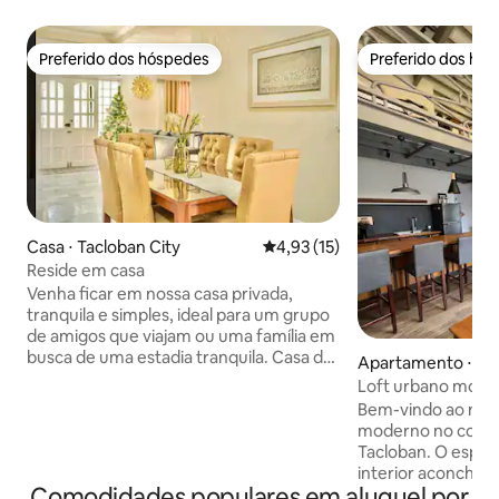
Preferido dos hóspedes
Preferido dos hó
Preferido dos hóspedes
Preferido dos hó
Casa ⋅ Tacloban City
4,93 de uma avaliação média de
4,93 (15)
Reside em casa
Venha ficar em nossa casa privada,
tranquila e simples, ideal para um grupo
de amigos que viajam ou uma família em
busca de uma estadia tranquila. Casa de
Apartamento ⋅ Tac
3 quartos totalmente mobilada, 2
Loft urbano mode
banheiros/banheiros com aquecedor de
cafeteria aconch
Bem-vindo ao nosso
chuveiro/sistema de água pressurizada,
moderno no coraç
cozinha totalmente equipada/funcional.
Tacloban. O espaç
Garagem e quintal paisagístico com
interior aconchega
pérgula para área de estar ao ar livre
Comodidades populares em aluguel por
cozinha completa, 