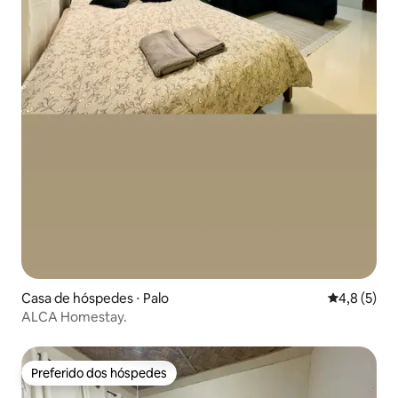
Casa de hóspedes ⋅ Palo
4,8 de uma 
4,8 (5)
ALCA Homestay.
Preferido dos hóspedes
Preferido dos hóspedes