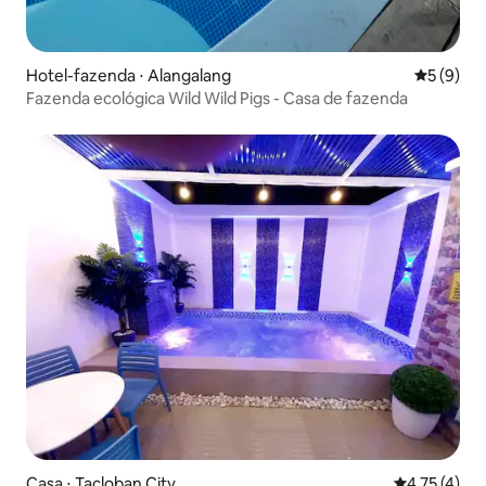
Hotel-fazenda ⋅ Alangalang
5 de uma 
5 (9)
Fazenda ecológica Wild Wild Pigs - Casa de fazenda
Casa ⋅ Tacloban City
4,75 de uma 
4,75 (4)