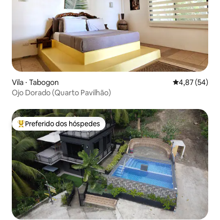
Vila ⋅ Tabogon
4,87 de uma a
4,87 (54)
Ojo Dorado (Quarto Pavilhão)
Preferido dos hóspedes
Entre os melhores preferidos dos hóspedes