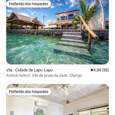
Preferido dos hóspedes
Preferido dos hóspedes
Vila ⋅ Cidade de Lapu-Lapu
4,96 de uma a
4,96 (55)
Airbnb Select: Vila de praia da Jade, Olango
Preferido dos hóspedes
Preferido dos hóspedes