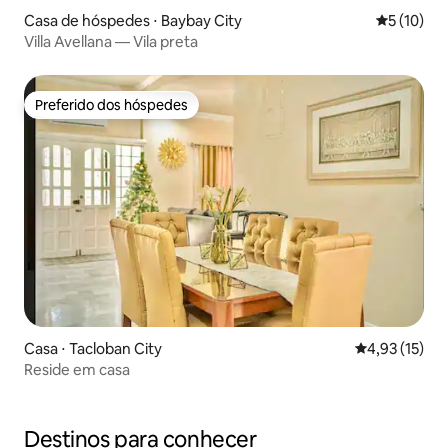
Casa de hóspedes ⋅ Baybay City
5 de uma a
5 (10)
Villa Avellana — Vila preta
Preferido dos hóspedes
Preferido dos hóspedes
Casa ⋅ Tacloban City
4,93 de uma a
4,93 (15)
Reside em casa
Destinos para conhecer