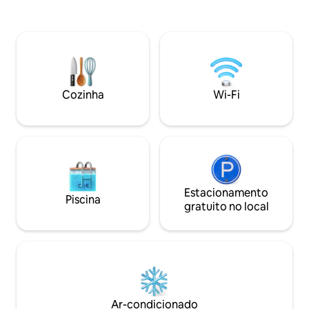
própria mini-piscina de água salgada,
uma festa com chu
desfrutar de acesso imediato à praia,
redor da fogueira 
uma área de churrasco para banquetes
privacidade com s
e comodidades adequadas para
estadias em grupo
aproveitar ao máximo a praia. Caiaques
— mais do que uma 
estão disponíveis para aventureiros do
próprio refúgio de luxo. Roup
mar, um deck para banhos de sol e uma
toalhas, Wi-Fi, ka
Cozinha
Wi-Fi
piscina para mergulhar em um dia
estacionamento gra
quente.
Estacionamento
Piscina
gratuito no local
Ar-condicionado