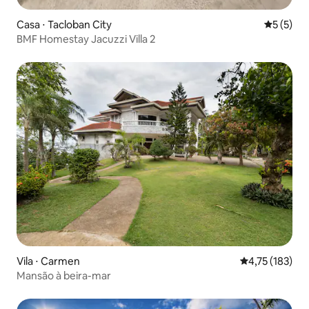
Casa ⋅ Tacloban City
5 de uma 
5 (5)
BMF Homestay Jacuzzi Villa 2
Vila ⋅ Carmen
4,75 de uma av
4,75 (183)
Mansão à beira-mar