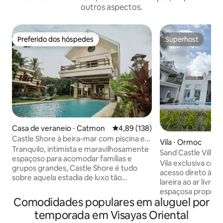
outros aspectos.
Preferido dos hóspedes
Superhost
Preferido dos hóspedes
Superhost
Casa de veraneio ⋅ Catmon
4,89 de uma avaliação média de 
4,89 (138)
Castle Shore à beira-mar com piscina e
Vila ⋅ Ormoc
banheira de água salgada
Tranquilo, intimista e maravilhosamente
Sand Castle Villa - 
espaçoso para acomodar famílias e
cristalina
Vila exclusiva com 
grupos grandes, Castle Shore é tudo
acesso direto à pr
sobre aquela estadia de luxo tão
lareira ao ar livre
necessária. Situado em Catmon Cebu,
espaçosa propried
este anúncio apresenta uma casa
Comodidades populares em aluguel por
para a Baía de Orm
principal e uma vila com vista para o mar.
em estilo resort ju
temporada em Visayas Oriental
Os viajantes podem mergulhar em sua
inesquecíveis sob 