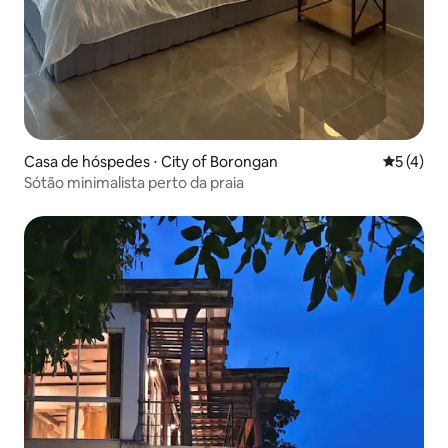
Casa de hóspedes ⋅ City of Borongan
5 de uma 
5 (4)
Sótão minimalista perto da praia