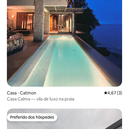
Casa ⋅ Catmon
4,67 de uma 
4,67 (3)
Casa Calma — vila de luxo na praia
Preferido dos hóspedes
Preferido dos hóspedes