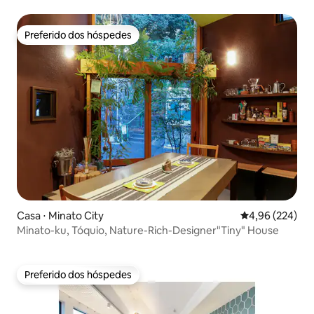
リーな 1軒家 ｜浅草・上野観光拠点 ｜柳通り西棟
Preferido dos hóspedes
Preferido dos hóspedes
Casa ⋅ Minato City
4,96 de uma ava
4,96 (224)
Minato-ku, Tóquio, Nature-Rich-Designer"Tiny" House
Preferido dos hóspedes
Preferido dos hóspedes