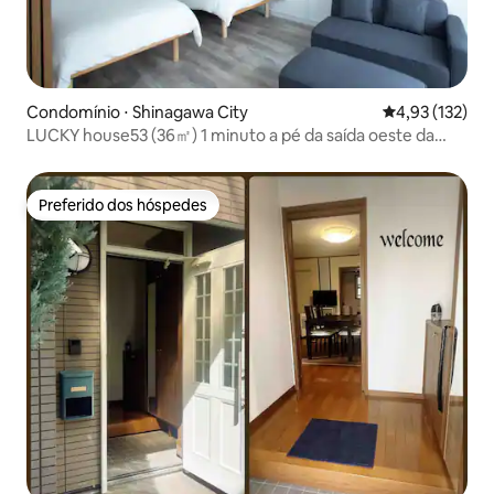
Condomínio ⋅ Shinagawa City
4,93 de uma av
4,93 (132)
LUCKY house53 (36㎡) 1 minuto a pé da saída oeste da
estação JR Meguro
Preferido dos hóspedes
Preferido dos hóspedes