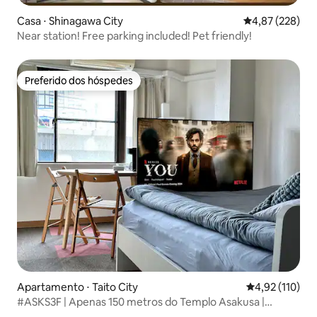
Casa ⋅ Shinagawa City
4,87 de uma av
4,87 (228)
Near station! Free parking included! Pet friendly!
Preferido dos hóspedes
Preferido dos hóspedes
Apartamento ⋅ Taito City
4,92 de uma av
4,92 (110)
#ASKS3F | Apenas 150 metros do Templo Asakusa |
Apartamento ensolarado feliz | Ótima localização