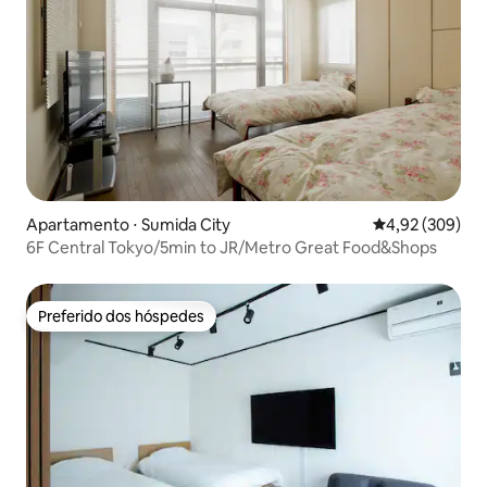
Apartamento ⋅ Sumida City
4,92 de uma ava
4,92 (309)
6F Central Tokyo/5min to JR/Metro Great Food&Shops
Preferido dos hóspedes
Preferido dos hóspedes