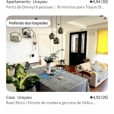
Apartamento ⋅ Urayasu
4,94 de uma a
4,94 (33)
Perto da Disney! 6 pessoas｜16 minutos para Tóquio St｜
Estacionamento gratuito
Preferido dos hóspedes
Preferido dos hóspedes
Casa ⋅ Urayasu
4,92 de uma a
4,92 (25)
Baan Rinco | Móveis de madeira genuína de Hida e
conforto moderno | Até 6 pessoas | Estacionamento
gratuito