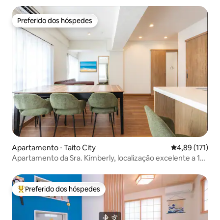
Preferido dos hóspedes
Preferido dos hóspedes
Apartamento ⋅ Taito City
4,89 de uma av
4,89 (171)
Apartamento da Sra. Kimberly, localização excelente a 1
minuto a pé da estação, apartamento familiar k-10
Preferido dos hóspedes
Entre os melhores preferidos dos hóspedes