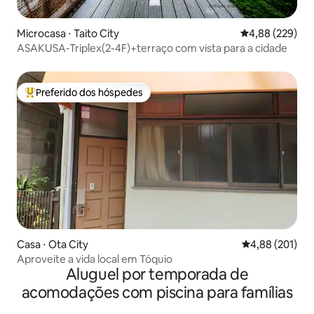
Microcasa ⋅ Taito City
4,88 de uma ava
4,88 (229)
ASAKUSA-Triplex(2-4F)+terraço com vista para a cidade
Preferido dos hóspedes
Entre os melhores preferidos dos hóspedes
Casa ⋅ Ota City
4,88 de uma av
4,88 (201)
Aproveite a vida local em Tóquio
Aluguel por temporada de
acomodações com piscina para famílias