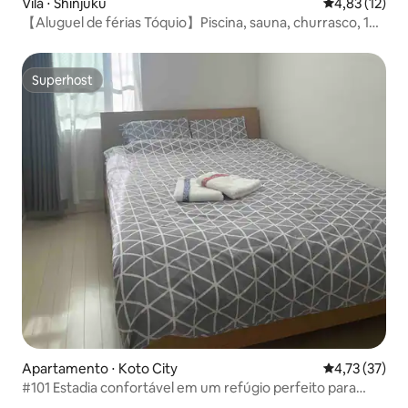
Vila ⋅ Shinjuku
4,83 de uma a
4,83 (12)
【Aluguel de férias Tóquio】Piscina, sauna, churrasco, 10
pessoas
Superhost
Superhost
Apartamento ⋅ Koto City
4,73 de uma a
4,73 (37)
#101 Estadia confortável em um refúgio perfeito para
estudantes da Universidade de Ciências de Tóquio, Sophia