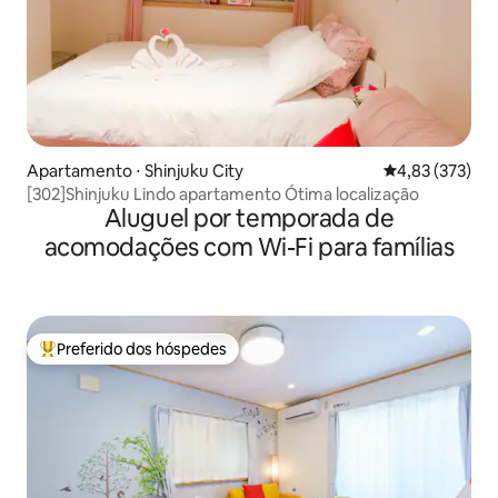
Apartamento ⋅ Shinjuku City
4,83 de uma av
4,83 (373)
[302]Shinjuku Lindo apartamento Ótima localização
Aluguel por temporada de
acomodações com Wi-Fi para famílias
Preferido dos hóspedes
Entre os melhores preferidos dos hóspedes