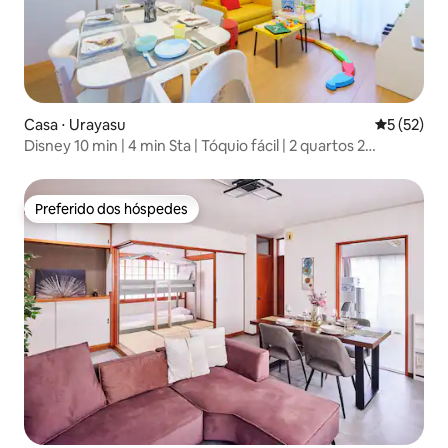
Casa ⋅ Urayasu
5 de uma a
5 (52)
Disney 10 min | 4 min Sta | Tóquio fácil | 2 quartos 2
banheiros
Preferido dos hóspedes
Preferido dos hóspedes