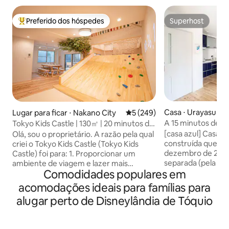
Preferido dos hóspedes
Superhost
Entre os melhores preferidos dos hóspedes
Superhost
Casa ⋅ Urayasu
Lugar para ficar ⋅ Nakano City
5 de uma avaliação média de 
5 (249)
A 15 minutos de ô
Tokyo Kids Castle | 130㎡ | 20 minutos de
Resort! Com fácil 
Shinjuku | 1 minuto de estação
[casa azul] Casa i
Olá, sou o proprietário. A razão pela qual
Ueno e à estação 
construída que fo
criei o Tokyo Kids Castle (Tokyo Kids
totalmente indep
dezembro de 202
Castle) foi para: 1. Proporcionar um
e eletrodomésti
separada (pela en
ambiente de viagem e lazer mais
Comodidades populares em
vaso sanitário). É
confortável para crianças e suas famílias
duas famílias.Pass
em todo o mundo 2. Para não desistir
acomodações ideais para famílias para
minutos do Tokyo
por causa do coronavírus, mas transmitir
alugar perto de Disneylândia de Tóquio
Resort.Também tem
o espírito de desafio, coragem e
Estação de Tóquio 
entusiasmo 3. Para que pessoas de todo
Tóquio.Há um est
o mundo venham às regiões e regiões