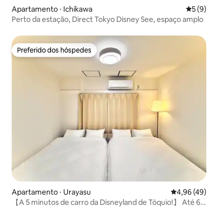
Apartamento ⋅ Ichikawa
5 de uma 
5 (9)
Perto da estação, Direct Tokyo Disney See, espaço amplo
Preferido dos hóspedes
Preferido dos hóspedes
Apartamento ⋅ Urayasu
4,96 de uma a
4,96 (49)
【A 5 minutos de carro da Disneyland de Tóquio!】 Até 6
pessoas / Privado / 2LDK / Wi-Fi de alta velocidade