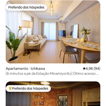
Preferido dos hóspedes
Preferido dos hóspedes
Apartamento ⋅ Ichikawa
4,96 de uma av
4,96 (94)
[6 minutos a pé da Estação Minamiyorito] Ótimo acesso ao
TDR e ao centro da cidade | Espaço calmo e confortável,
quarto 201 | 50 m², 2 quartos e 1 banheiro | Espaço amplo.
Preferido dos hóspedes
Entre os melhores preferidos dos hóspedes