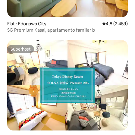
Flat ⋅ Edogawa City
4,8 de uma aval
4,8 (2.459)
SG Premium Kasai, apartamento familiar b
Superhost
Superhost