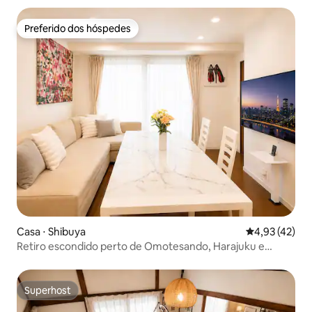
e Meiji
Preferido dos hóspedes
Preferido dos hóspedes
Casa ⋅ Shibuya
4,93 de uma a
4,93 (42)
Retiro escondido perto de Omotesando, Harajuku e
Shibuya
Superhost
Superhost