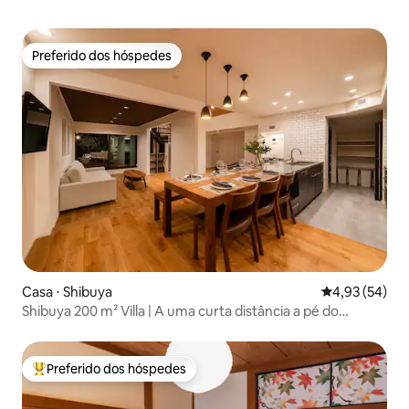
Preferido dos hóspedes
Preferido dos hóspedes
Casa ⋅ Shibuya
4,93 de uma a
4,93 (54)
Shibuya 200 m² Villa | A uma curta distância a pé do
Shibuya Scramble | MAX 18 pessoas | 6 quartos |
Estacionamento disponível
Preferido dos hóspedes
Entre os melhores preferidos dos hóspedes