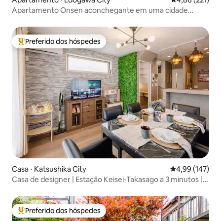
Apartamento Onsen aconchegante em uma cidade
tranquila Tatuagens são permitidas...
Preferido dos hóspedes
Entre os melhores preferidos dos hóspedes
Casa ⋅ Katsushika City
4,99 de uma av
4,99 (147)
Casa de designer | Estação Keisei-Takasago a 3 minutos |
Asakusa a 17 minutos | Skytree a 10 minutos | 3 quartos e 6
camas no total | Ideal para famílias com crianças |
Estacionamento gratuito | Acesso direto ao aeroporto
Preferido dos hóspedes
Entre os melhores preferidos dos hóspedes