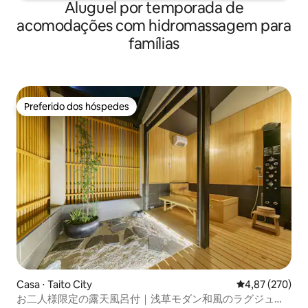
Aluguel por temporada de
nos informar antes do check-in.
acomodações com hidromassagem para
famílias
Preferido dos hóspedes
Preferido dos hóspedes
Casa ⋅ Taito City
4,87 de uma av
4,87 (270)
お二人様限定の露天風呂付｜浅草モダン和風のラグジュア