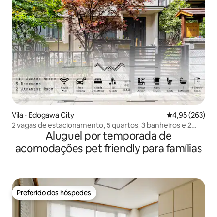
Vila ⋅ Edogawa City
4,95 de uma av
4,95 (263)
2 vagas de estacionamento, 5 quartos, 3 banheiros e 2
Aluguel por temporada de
toaletes (120 m²), capacidade para 10 pessoas, acesso
direto a Akihabara, Shinjuku, Ueno, Asakusa, Narita e
acomodações pet friendly para famílias
Aeroporto de Haneda
Preferido dos hóspedes
Preferido dos hóspedes