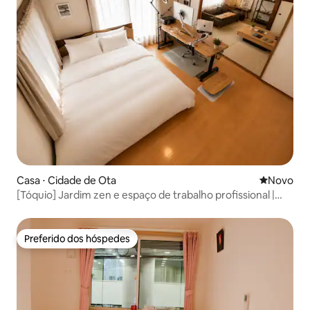
Casa ⋅ Cidade de Ota
Novo lugar
Novo
[Tóquio] Jardim zen e espaço de trabalho profissional |
Sauna e academia
Preferido dos hóspedes
Preferido dos hóspedes