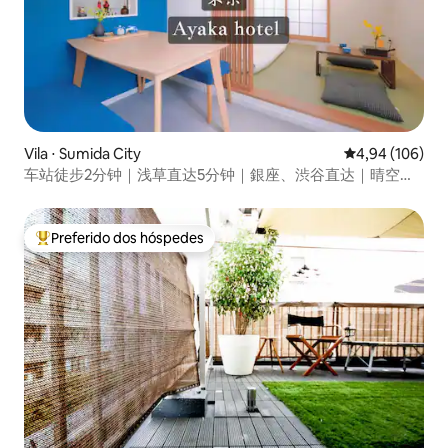
Vila ⋅ Sumida City
4,94 de uma av
4,94 (106)
车站徒步2分钟｜浅草直达5分钟｜銀座、渋谷直达｜晴空塔
徒步圈内｜成田羽田空港直达｜整栋别墅出租
Preferido dos hóspedes
Entre os melhores preferidos dos hóspedes