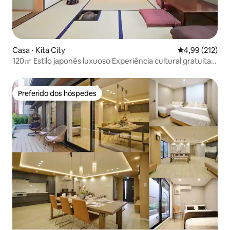
Casa ⋅ Kita City
4,99 de uma av
4,99 (212)
120㎡ Estilo japonês luxuoso Experiência cultural gratuita
Jacuzzi
Preferido dos hóspedes
Preferido dos hóspedes