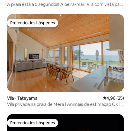
A praia está a 0 segundos! À beira-mar! Vila com vista para
a praia: com piscina e sauna
Preferido dos hóspedes
Preferido dos hóspedes
Vila ⋅ Tateyama
4,96 de uma a
4,96 (25)
Vila privada na praia de Mera | Animais de estimação OK | 6
hóspedes
Preferido dos hóspedes
Preferido dos hóspedes