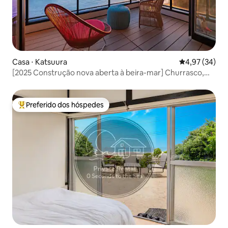
Casa ⋅ Katsuura
4,97 de uma a
4,97 (34)
[2025 Construção nova aberta à beira-mar] Churrasco,
Caiaque, Karaoke | 2º andar + loft | 3 quartos
Preferido dos hóspedes
Entre os melhores preferidos dos hóspedes