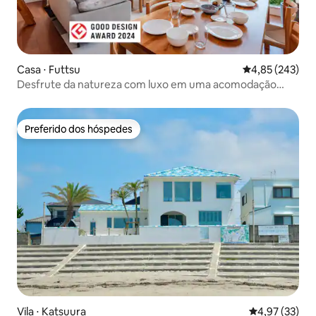
Casa ⋅ Futtsu
4,85 de uma av
4,85 (243)
Desfrute da natureza com luxo em uma acomodação
premiada pelo Good Design com vista para o mar | A 50
minutos do centro da cidade, com sauna, churrasqueira e
acesso à praia
Preferido dos hóspedes
Preferido dos hóspedes
Vila ⋅ Katsuura
4,97 de uma a
4,97 (33)