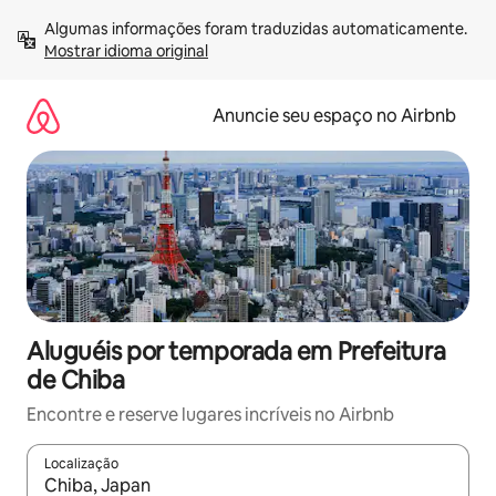
Pular
Algumas informações foram traduzidas automaticamente. 
para
Mostrar idioma original
o
conteúdo
Anuncie seu espaço no Airbnb
Aluguéis por temporada em Prefeitura
de Chiba
Encontre e reserve lugares incríveis no Airbnb
Localização
Quando os resultados estiverem disponíveis, explore-os usando