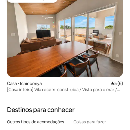
Preferido dos hóspedes
Casa ⋅ Ichinomiya
5 de uma 
5 (6)
[Casa inteira] Vila recém-construída / Vista para o mar /
Varanda espaçosa / Churrasco com vista para o mar /
Viagem com amigos e familiares / Até 10 pessoas
Destinos para conhecer
Outros tipos de acomodações
Coisas para fazer