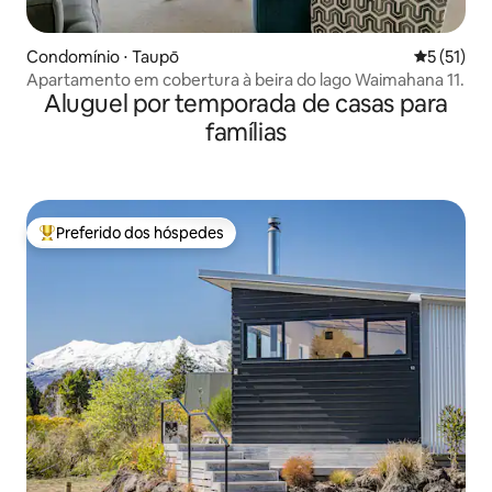
Condomínio ⋅ Taupō
5 de uma a
5 (51)
Apartamento em cobertura à beira do lago Waimahana 11.
Aluguel por temporada de casas para
famílias
Preferido dos hóspedes
Entre os melhores preferidos dos hóspedes