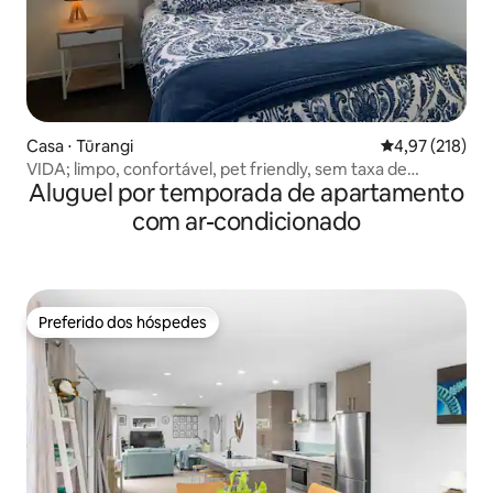
Casa ⋅ Tūrangi
4,97 de uma av
4,97 (218)
VIDA; limpo, confortável, pet friendly, sem taxa de
Aluguel por temporada de apartamento
limpeza
com ar-condicionado
Preferido dos hóspedes
Preferido dos hóspedes