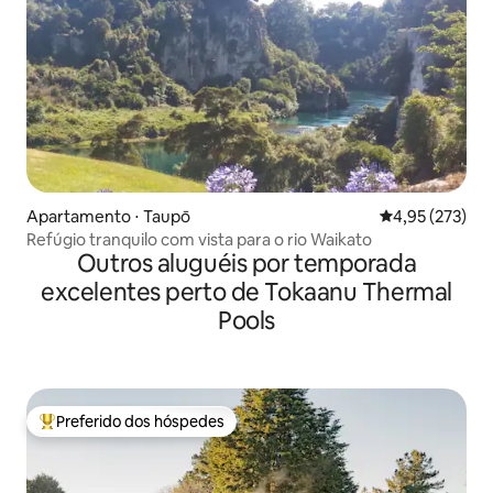
Apartamento ⋅ Taupō
4,95 de uma av
4,95 (273)
Refúgio tranquilo com vista para o rio Waikato
Outros aluguéis por temporada
excelentes perto de Tokaanu Thermal
Pools
Preferido dos hóspedes
Entre os melhores preferidos dos hóspedes