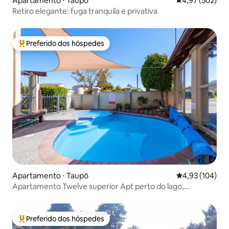
Apartamento ⋅ Taupō
4,97 de uma av
4,97 (502)
Retiro elegante: fuga tranquila e privativa
Preferido dos hóspedes
Entre os melhores preferidos dos hóspedes
Apartamento ⋅ Taupō
4,93 de uma av
4,93 (104)
Apartamento Twelve superior Apt perto do lago,
garagem
Preferido dos hóspedes
Entre os melhores preferidos dos hóspedes