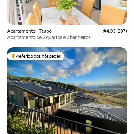
Apartamento ⋅ Taupō
4,93 de uma av
4,93 (207)
Apartamento de 2 quartos e 2 banheiros
Preferido dos hóspedes
Entre os melhores preferidos dos hóspedes