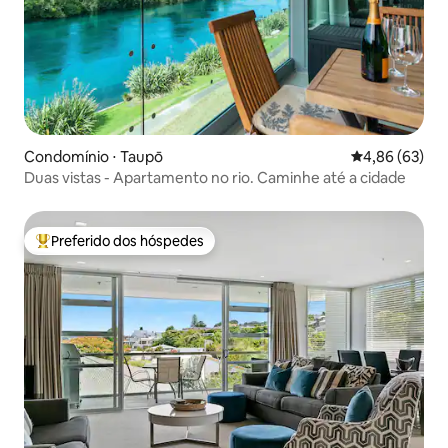
Condomínio ⋅ Taupō
4,86 de uma a
4,86 (63)
Duas vistas - Apartamento no rio. Caminhe até a cidade
Preferido dos hóspedes
Entre os melhores preferidos dos hóspedes