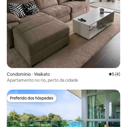
Condomínio ⋅ Waikato
5 de uma 
5 (4)
Apartamento no rio, perto da cidade
Preferido dos hóspedes
Preferido dos hóspedes