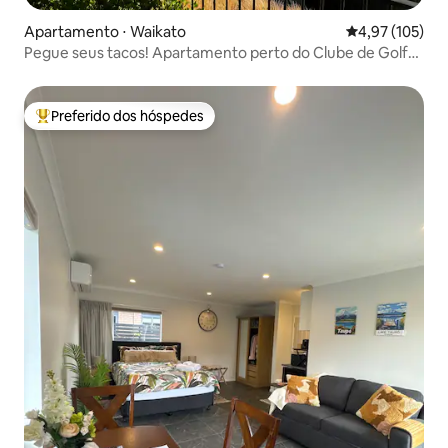
Apartamento ⋅ Waikato
4,97 de uma av
4,97 (105)
Pegue seus tacos! Apartamento perto do Clube de Golfe
de Kinloch
Preferido dos hóspedes
Entre os melhores preferidos dos hóspedes