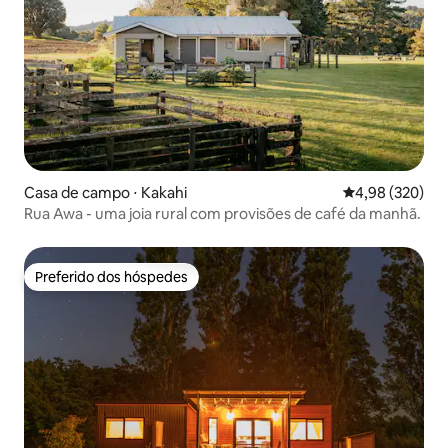
Casa de campo ⋅ Kakahi
4,98 de uma ava
4,98 (320)
Rua Awa - uma joia rural com provisões de café da manhã.
Preferido dos hóspedes
Preferido dos hóspedes