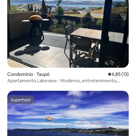
Condomínio ⋅ Taupō
4,85 de uma a
4,85 (13)
Apartamento Lakeview - Moderno, entretenimento,
famílias
Superhost
Superhost