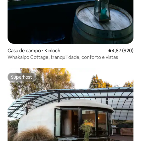
Casa de campo ⋅ Kinloch
4,87 de uma ava
4,87 (920)
Whakaipo Cottage, tranquilidade, conforto e vistas
Superhost
Superhost