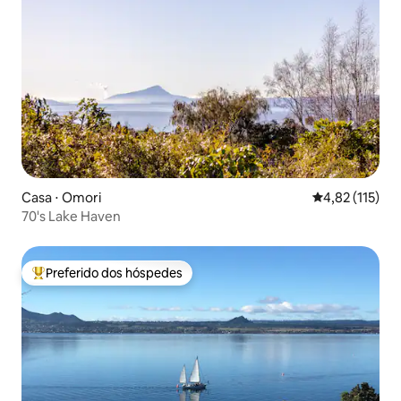
Casa ⋅ Omori
4,82 de uma av
4,82 (115)
70's Lake Haven
Preferido dos hóspedes
Entre os melhores preferidos dos hóspedes