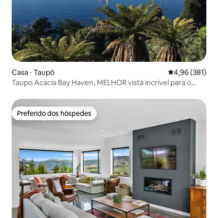
Casa ⋅ Taupō
4,96 de uma av
4,96 (381)
Taupo Acacia Bay Haven, MELHOR vista incrível para o
lago.
Preferido dos hóspedes
Preferido dos hóspedes