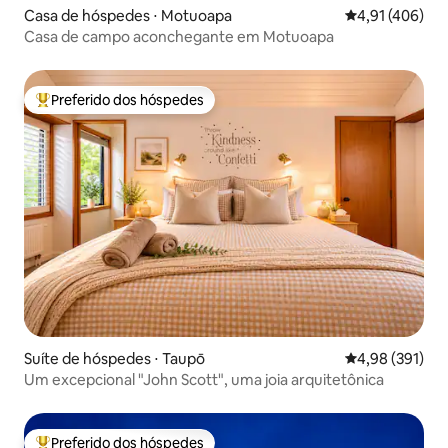
Casa de hóspedes ⋅ Motuoapa
4,91 de uma av
4,91 (406)
Casa de campo aconchegante em Motuoapa
Preferido dos hóspedes
Entre os melhores preferidos dos hóspedes
Suíte de hóspedes ⋅ Taupō
4,98 de uma av
4,98 (391)
Um excepcional "John Scott", uma joia arquitetônica
Preferido dos hóspedes