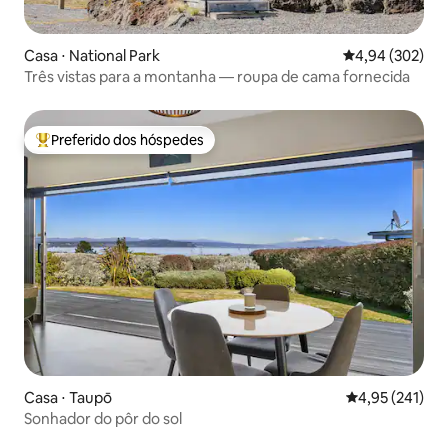
Casa ⋅ National Park
4,94 de uma ava
4,94 (302)
Três vistas para a montanha — roupa de cama fornecida
Preferido dos hóspedes
Entre os melhores preferidos dos hóspedes
Casa ⋅ Taupō
4,95 de uma av
4,95 (241)
Sonhador do pôr do sol