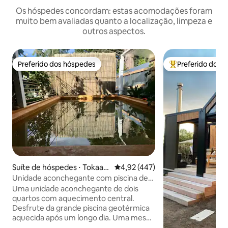
Os hóspedes concordam: estas acomodações foram
muito bem avaliadas quanto a localização, limpeza e
outros aspectos.
Preferido dos hóspedes
Preferido dos 
Preferido dos hóspedes
Entre os melhore
Suíte de hóspedes ⋅ Tokaan
4,92 de uma avaliação média de 
4,92 (447)
u
Unidade aconchegante com piscina de
hidromassagem geotérmica
Uma unidade aconchegante de dois
quartos com aquecimento central.
Desfrute da grande piscina geotérmica
aquecida após um longo dia. Uma mesa
de sinuca de tamanho normal, Smart TV,