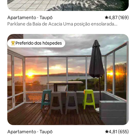
Apartamento ⋅ Taupō
4,87 de uma av
4,87 (169)
Parklane da Baía de Acacia Uma posição ensolarada
privativa.
Preferido dos hóspedes
Entre os melhores preferidos dos hóspedes
Apartamento ⋅ Taupō
4,81 de uma av
4,81 (655)