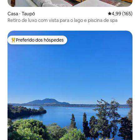
Casa ⋅ Taupō
4,99 de uma av
4,99 (165)
Retiro de luxo com vista para o lago e piscina de spa
Preferido dos hóspedes
Entre os melhores preferidos dos hóspedes