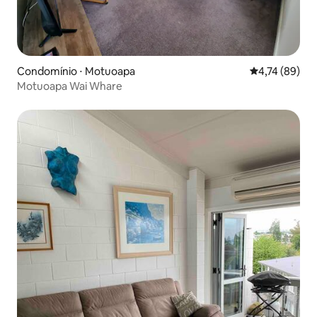
Condomínio ⋅ Motuoapa
4,74 de uma a
4,74 (89)
Motuoapa Wai Whare