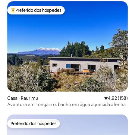
Preferido dos hóspedes
Entre os melhores preferidos dos hóspedes
Casa ⋅ Raurimu
4,92 de uma av
4,92 (158)
Aventura em Tongariro: banho em água aquecida a lenha
Preferido dos hóspedes
Preferido dos hóspedes