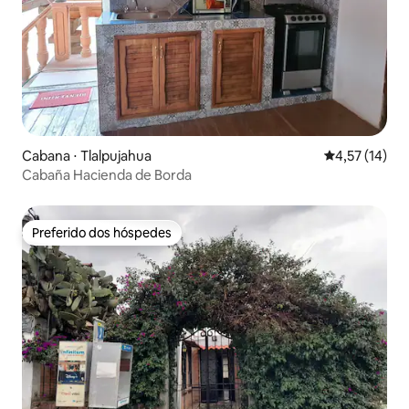
Cabana ⋅ Tlalpujahua
4,57 de uma a
4,57 (14)
Cabaña Hacienda de Borda
Preferido dos hóspedes
Preferido dos hóspedes