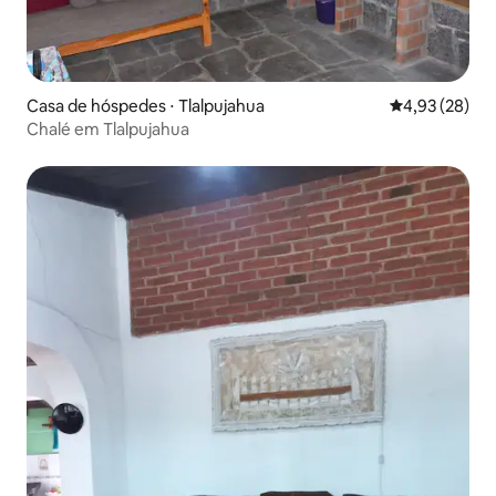
Casa de hóspedes ⋅ Tlalpujahua
4,93 de uma a
4,93 (28)
Chalé em Tlalpujahua