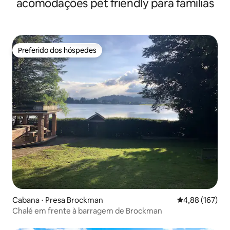
acomodações pet friendly para famílias
Preferido dos hóspedes
Preferido dos hóspedes
Cabana ⋅ Presa Brockman
4,88 de uma av
4,88 (167)
Chalé em frente à barragem de Brockman