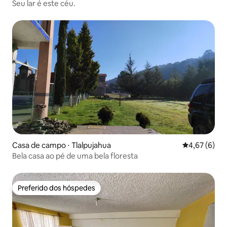
Seu lar é este céu.
Casa de campo ⋅ Tlalpujahua
4,67 de uma 
4,67 (6)
Bela casa ao pé de uma bela floresta
Preferido dos hóspedes
Preferido dos hóspedes