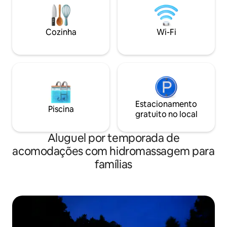
ornamentos de Natal artesanais, este
retiro é perfeito para se desconectar da
cidade e se reconectar com a natureza e
Cozinha
Wi-Fi
consigo mesmo.
Estacionamento
Piscina
gratuito no local
Aluguel por temporada de
acomodações com hidromassagem para
famílias