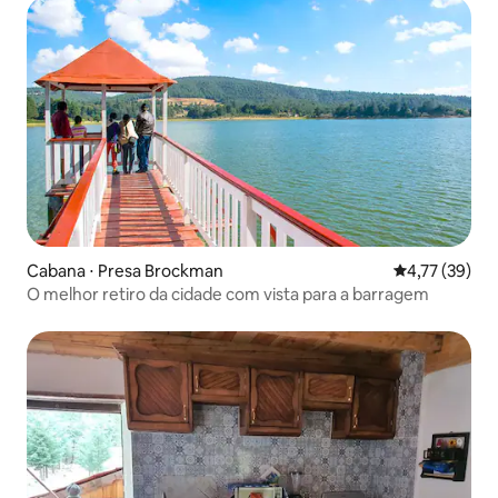
Cabana ⋅ Presa Brockman
4,77 de uma a
4,77 (39)
O melhor retiro da cidade com vista para a barragem