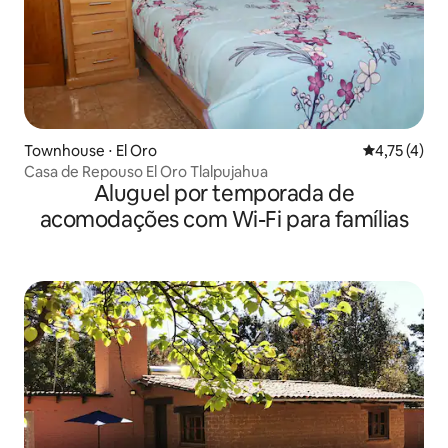
Townhouse ⋅ El Oro
4,75 de uma 
4,75 (4)
Casa de Repouso El Oro Tlalpujahua
Aluguel por temporada de
acomodações com Wi-Fi para famílias