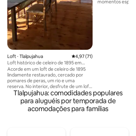
momentos especiai
divertir com os am
uma escapadela r
Real Victoria se a
Localizado no mei
pinos e encinos. - 
livre com churrasq
para admirar as es
marshmallows. -m
aldeias mágicas T
Loft ⋅ Tlalpujahua
4,97 de uma avaliação média de
4,97 (71)
de carro e El Oro 
Loft histórico de celeiro de 1895 em
fazenda, rio e trilhas
Acorde em um loft de celeiro de 1895
lindamente restaurado, cercado por
pomares de peras, um rio e uma
reserva. No interior, desfrute de um loft
Tlalpujahua: comodidades populares
espaçoso com charme rústico, conforto
moderno e vistas panorâmicas, perfeito
para aluguéis por temporada de
para estadias longas ou curtas. Explore
acomodações para famílias
28 hectares de pomares, trilhas na mata
e estábulos. Na temporada, testemunhe
a migração das monarcas a poucos
minutos de distância. Perto de
Tlalpujahua, conhecida por seus