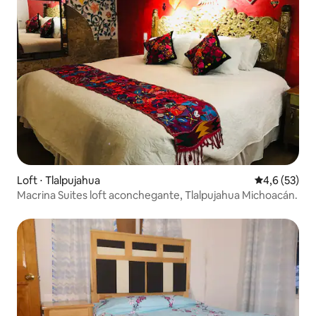
Loft ⋅ Tlalpujahua
4,6 de uma a
4,6 (53)
Macrina Suites loft aconchegante, Tlalpujahua Michoacán.