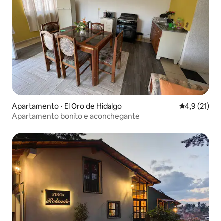
Apartamento ⋅ El Oro de Hidalgo
4,9 de uma a
4,9 (21)
Apartamento bonito e aconchegante