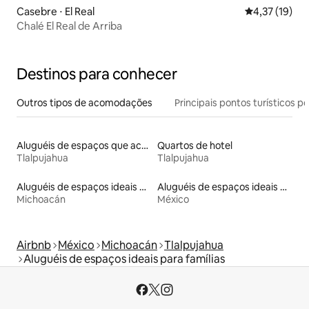
Casebre ⋅ El Real
4,37 de uma a
4,37 (19)
Chalé El Real de Arriba
Destinos para conhecer
Outros tipos de acomodações
Principais pontos turísticos po
Aluguéis de espaços que aceitam animais de estimação
Quartos de hotel
Tlalpujahua
Tlalpujahua
Aluguéis de espaços ideais para famílias
Aluguéis de espaços ideais para famílias
Michoacán
México
Airbnb
México
Michoacán
Tlalpujahua
Aluguéis de espaços ideais para famílias