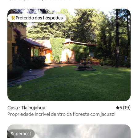
Preferido dos hóspedes
Entre os melhores preferidos dos hóspedes
Casa ⋅ Tlalpujahua
5 de uma a
5 (19)
Propriedade incrível dentro da floresta com jacuzzi
Superhost
Superhost