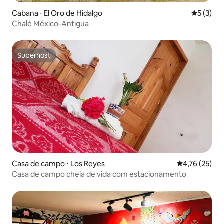
Cabana ⋅ El Oro de Hidalgo
5 de uma 
5 (3)
Chalé México-Antigua
Superhost
Superhost
Casa de campo ⋅ Los Reyes
4,76 de uma a
4,76 (25)
Casa de campo cheia de vida com estacionamento