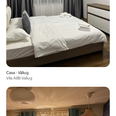
Casa ⋅ Văliug
Vila AliBi Valiug