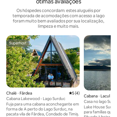
ótimas avaliações
Os hóspedes concordam: estes aluguéis por
temporada de acomodações com acesso a lago
foram muito bem avaliados por sua localização,
limpeza e muito mais.
Superhost
Superhost
Chalé ⋅ Fârdea
5 de uma avaliação média d
5 (4)
Cabana ⋅ Lacul Su
Cabana Lakewood - Lago Surduc
Casa no lago Surd
Fuja para uma cabana aconchegante em
Lake House Surduc é um retiro perfe
forma de A perto do Lago Surduc, na
para famílias que
pacata vila de Fârdea, Condado de Timiș.
Situado à beira do