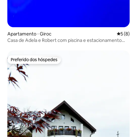
Apartamento ⋅ Giroc
5 de uma 
5 (8)
Casa de Adela e Robert com piscina e estacionamento
privativo
Preferido dos hóspedes
Preferido dos hóspedes