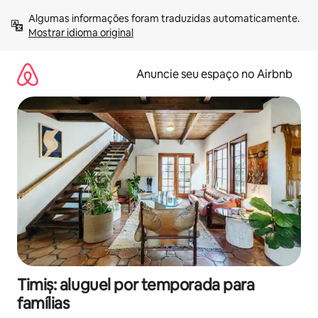
Pular
Algumas informações foram traduzidas automaticamente. 
para
Mostrar idioma original
o
conteúdo
Anuncie seu espaço no Airbnb
Timiș: aluguel por temporada para
famílias