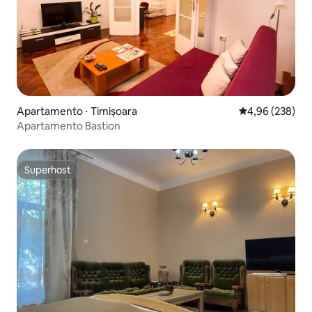
Apartamento ⋅ Timișoara
4,96 de uma ava
4,96 (238)
Apartamento Bastion
Superhost
Superhost