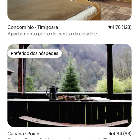
Condomínio ⋅ Timișoara
4,76 de uma av
4,76 (123)
Apartamento perto do centro da cidade e
estacionamento gratuito
Preferido dos hóspedes
Preferido dos hóspedes
Cabana ⋅ Poieni
4,94 de uma a
4,94 (93)