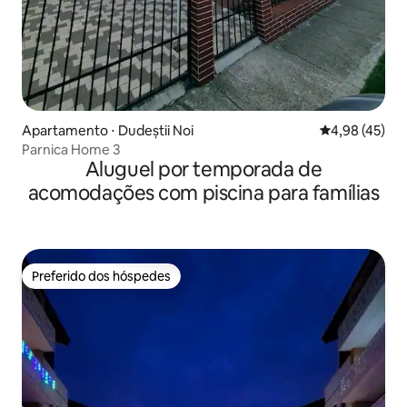
Apartamento ⋅ Dudeștii Noi
4,98 de uma a
4,98 (45)
Parnica Home 3
Aluguel por temporada de
acomodações com piscina para famílias
Preferido dos hóspedes
Preferido dos hóspedes