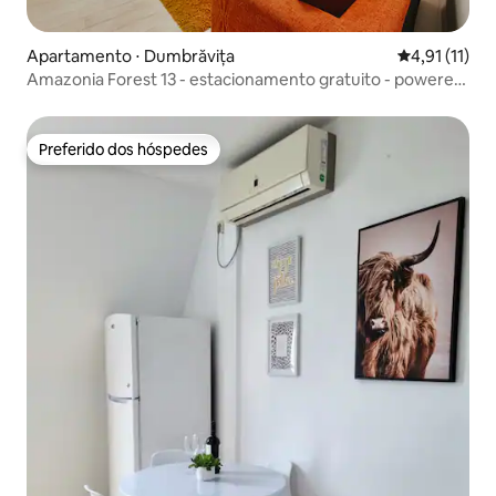
Apartamento ⋅ Dumbrăvița
4,91 de uma a
4,91 (11)
Amazonia Forest 13 - estacionamento gratuito - powered
by NEO
Preferido dos hóspedes
Preferido dos hóspedes