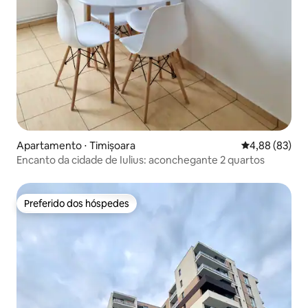
Apartamento ⋅ Timișoara
4,88 de uma a
4,88 (83)
Encanto da cidade de Iulius: aconchegante 2 quartos
Preferido dos hóspedes
Preferido dos hóspedes