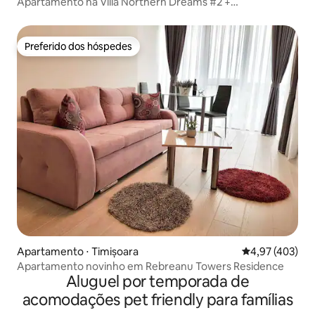
Apartamento na Villa Northern Dreams #2 +
Estacionamento
Preferido dos hóspedes
Preferido dos hóspedes
Apartamento ⋅ Timișoara
4,97 de uma av
4,97 (403)
Apartamento novinho em Rebreanu Towers Residence
Aluguel por temporada de
acomodações pet friendly para famílias