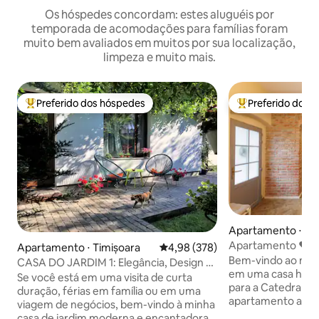
Os hóspedes concordam: estes aluguéis por
temporada de acomodações para famílias foram
muito bem avaliados em muitos por sua localização,
limpeza e muito mais.
Preferido dos hóspedes
Preferido dos 
Entre os melhores preferidos dos hóspedes
Entre os melhore
Apartamento ⋅ Ti
Apartamento ❤️c
Apartamento ⋅ Timișoara
4,98 de uma avaliação média de 
4,98 (378)
histórico da cidad
Bem-vindo ao nos
CASA DO JARDIM 1: Elegância, Design e
em uma casa histór
Natureza
Se você está em uma visita de curta
para a Catedral Sé
duração, férias em família ou em uma
apartamento aco
viagem de negócios, bem-vindo à minha
uma sala de estar
casa de jardim moderna e encantadora,