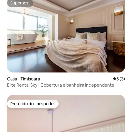
Superhost
Superhost
Casa ⋅ Timișoara
5 de uma 
5 (3)
Elite Rental Sky | Cobertura e banheira independente
Preferido dos hóspedes
Preferido dos hóspedes