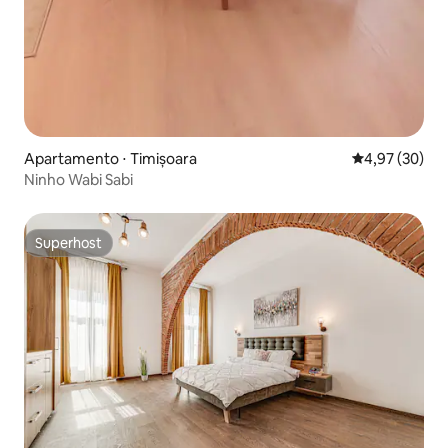
Apartamento ⋅ Timișoara
4,97 de uma a
4,97 (30)
Ninho Wabi Sabi
Superhost
Superhost