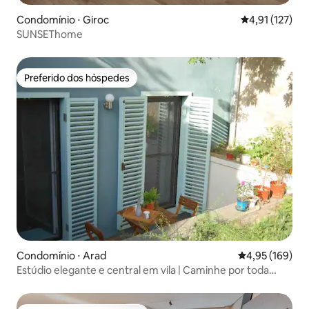
Condomínio ⋅ Giroc
4,91 de uma av
4,91 (127)
SUNSEThome
Preferido dos hóspedes
Preferido dos hóspedes
Condomínio ⋅ Arad
4,95 de uma av
4,95 (169)
Estúdio elegante e central em vila | Caminhe por toda
parte