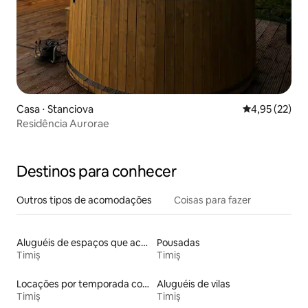
Casa ⋅ Stanciova
4,95 de uma a
4,95 (22)
Residência Aurorae
Destinos para conhecer
Outros tipos de acomodações
Coisas para fazer
Aluguéis de espaços que aceitam animais de estimação
Pousadas
Timiș
Timiș
Locações por temporada com piscina
Aluguéis de vilas
Timiș
Timiș