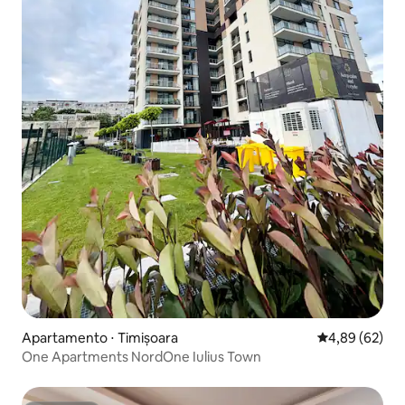
Apartamento ⋅ Timișoara
4,89 de uma a
4,89 (62)
One Apartments NordOne Iulius Town