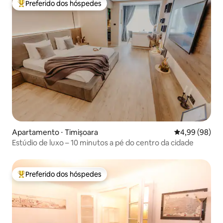
Preferido dos hóspedes
Entre os melhores preferidos dos hóspedes
Apartamento ⋅ Timișoara
4,99 de uma av
4,99 (98)
Estúdio de luxo – 10 minutos a pé do centro da cidade
Preferido dos hóspedes
Entre os melhores preferidos dos hóspedes