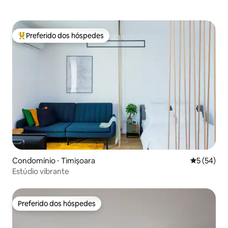
Preferido dos hóspedes
Entre os melhores preferidos dos hóspedes
Condomínio ⋅ Timișoara
5 de uma a
5 (54)
Estúdio vibrante
Preferido dos hóspedes
Preferido dos hóspedes