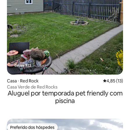
Casa ⋅ Red Rock
4,85 de uma a
4,85 (13)
Casa Verde de Red Rocks
Aluguel por temporada pet friendly com
piscina
Preferido dos hóspedes
Preferido dos hóspedes