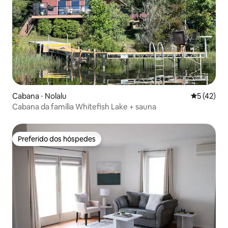
Cabana ⋅ Nolalu
5 de uma a
5 (42)
Cabana da família Whitefish Lake + sauna
Preferido dos hóspedes
Preferido dos hóspedes