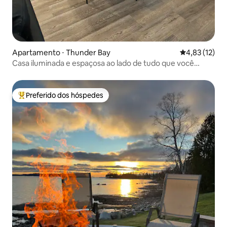
Apartamento ⋅ Thunder Bay
4,83 de uma a
4,83 (12)
Casa iluminada e espaçosa ao lado de tudo que você
precisa
Preferido dos hóspedes
Entre os melhores preferidos dos hóspedes