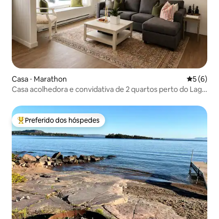
Casa ⋅ Marathon
5 de uma 
5 (6)
Casa acolhedora e convidativa de 2 quartos perto do Lago
Superior
Preferido dos hóspedes
Entre os melhores preferidos dos hóspedes