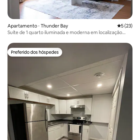
Apartamento ⋅ Thunder Bay
5 de uma a
5 (23)
Suíte de 1 quarto iluminada e moderna em localização
TOP!
Preferido dos hóspedes
Preferido dos hóspedes