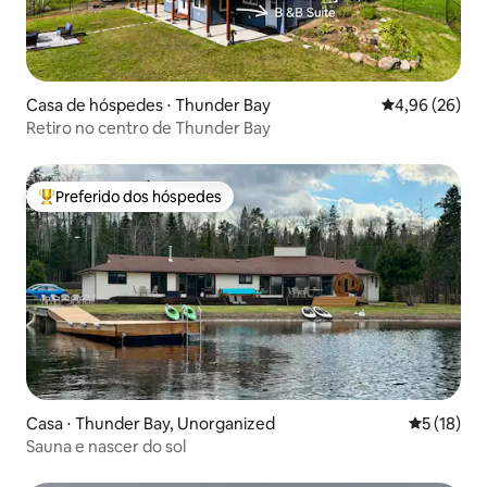
Casa de hóspedes ⋅ Thunder Bay
4,96 de uma a
4,96 (26)
Retiro no centro de Thunder Bay
Preferido dos hóspedes
Entre os melhores preferidos dos hóspedes
Casa ⋅ Thunder Bay, Unorganized
5 de uma a
5 (18)
Sauna e nascer do sol