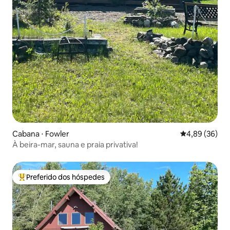
Cabana ⋅ Fowler
4,89 de uma a
4,89 (36)
À beira-mar, sauna e praia privativa!
Preferido dos hóspedes
Entre os melhores preferidos dos hóspedes