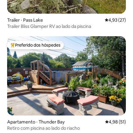
Trailer ⋅ Pass Lake
4,93 de uma a
4,93 (27)
Trailer Bliss Glamper RV ao lado da piscina
Preferido dos hóspedes
Entre os melhores preferidos dos hóspedes
Apartamento ⋅ Thunder Bay
4,98 de uma a
4,98 (51)
Retiro com piscina ao lado do riacho