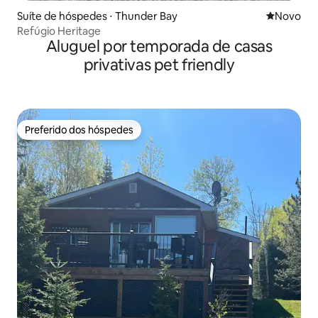
Suíte de hóspedes ⋅ Thunder Bay
Novo lugar
Novo
Refúgio Heritage
Aluguel por temporada de casas
privativas pet friendly
Preferido dos hóspedes
Preferido dos hóspedes