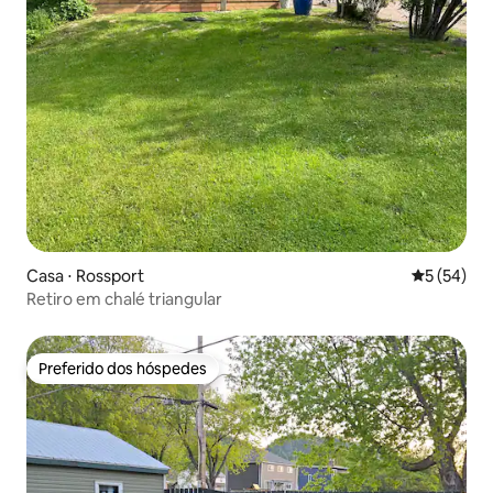
Casa ⋅ Rossport
5 de uma a
5 (54)
Retiro em chalé triangular
Preferido dos hóspedes
Preferido dos hóspedes