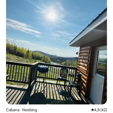
Cabana ⋅ Neebing
4,9 de uma a
4,9 (42)