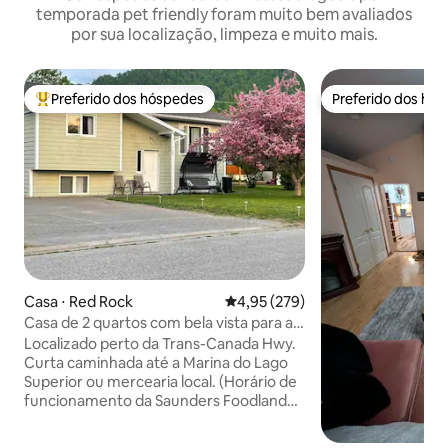
temporada pet friendly foram muito bem avaliados
por sua localização, limpeza e muito mais.
Preferido dos hóspedes
Preferido dos hó
Entre os melhores preferidos dos hóspedes
Preferido dos hó
Casa ⋅ Red Rock
4,95 de uma avaliação média de 
4,95 (279)
Casa de 2 quartos com bela vista para a
montanha
Localizado perto da Trans-Canada Hwy.
Curta caminhada até a Marina do Lago
Superior ou mercearia local. (Horário de
funcionamento da Saunders Foodland
de segunda a sábado, das 9h às 18h,
fechado aos domingos) A apenas 15