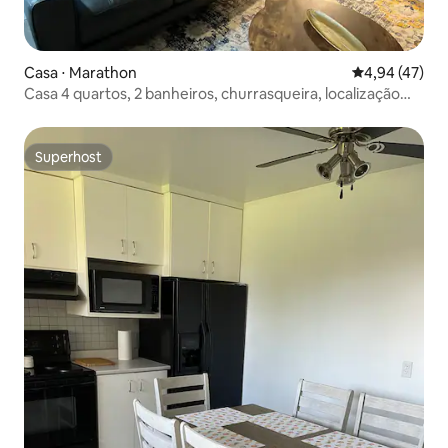
Casa ⋅ Marathon
4,94 de uma a
4,94 (47)
Casa 4 quartos, 2 banheiros, churrasqueira, localização
central em Marathon
Superhost
Superhost