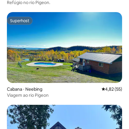
Refúgio no rio Pigeon.
Superhost
Superhost
Cabana ⋅ Neebing
4,82 de uma a
4,82 (55)
Viagem ao rio Pigeon