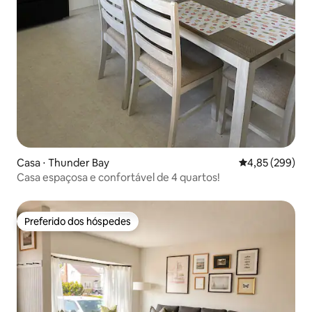
Casa ⋅ Thunder Bay
4,85 de uma ava
4,85 (299)
Casa espaçosa e confortável de 4 quartos!
Preferido dos hóspedes
Preferido dos hóspedes