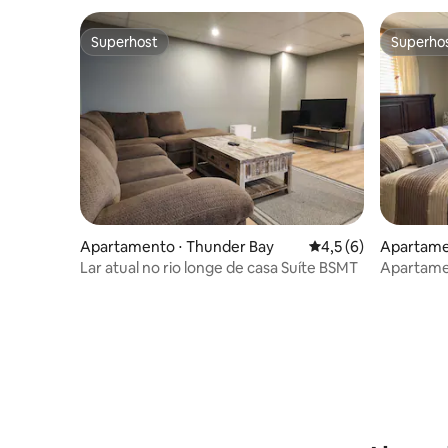
Superhost
Superho
Superhost
Superho
Apartamento ⋅ Thunder Bay
4,5 de uma avaliação
4,5 (6)
Apartame
Lar atual no rio longe de casa Suíte BSMT
Apartamen
seguro 