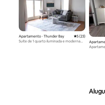
Apartamento ⋅ Thunder Bay
5 de uma avaliação 
5 (23)
Suíte de 1 quarto iluminada e moderna
Apartame
em localização TOP!
Apartame
Alugu