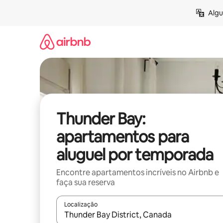
Pular
Algu
para
o
conteúdo
Thunder Bay:
apartamentos para
aluguel por temporada
Encontre apartamentos incríveis no Airbnb e
faça sua reserva
Localização
Quando os resultados estiverem disponíveis, expl