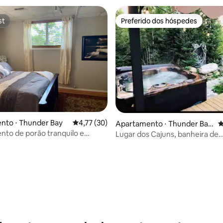
st
Preferido dos hóspedes
st
Preferido dos hóspedes
 média de 5, 6 avaliações
nto ⋅ Thunder Bay
4,77 de uma avaliação média de 5, 30 avalia
4,77 (30)
Apartamento ⋅ Thunder Bay,
4
to de porão tranquilo e
Unorganized
Lugar dos Cajuns, banheira de
com CAMA QUEEN
hidromassagem, sauna, acade
de bilhar,