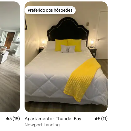
Preferido dos hóspedes
Preferido dos hóspedes
ções
5 de uma avaliação média de 5, 18 avaliações
5 (18)
Apartamento ⋅ Thunder Bay
5 de uma avaliação
5 (11)
Newport Landing