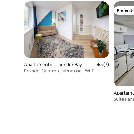
Preferid
Preferid
Apartamento ⋅ Thunder Bay
5 de uma avaliação
5 (7)
Privado| Central e silencioso | Wi-Fi
rápido | Estacionamento gratuito
Apartame
Suíte Fa