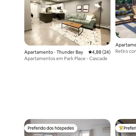
Apartame
Retiro co
Apartamento ⋅ Thunder Bay
4,88 de uma avaliação 
4,88 (24)
Apartamentos em Park Place - Cascade
Preferido dos hóspedes
Prefe
Preferido dos hóspedes
Entre os