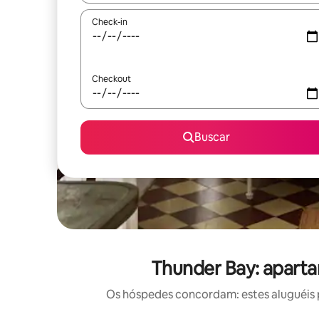
Check-in
Checkout
Buscar
Thunder Bay: apart
Os hóspedes concordam: estes aluguéis 