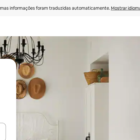
mas informações foram traduzidas automaticamente. 
Mostrar idioma
ore-os usando as seta para cima e para baixo do teclado ou tocando e