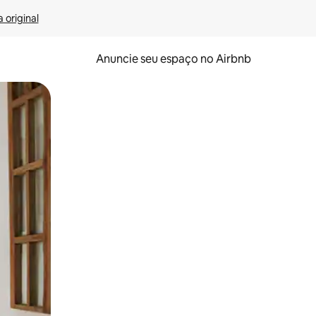
 original
Anuncie seu espaço no Airbnb
 deslizando o dedo na tela.