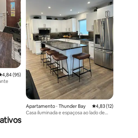
ções
4,84 de uma avaliação média de 5, 95 avaliações
4,84 (95)
ante
Apartamento ⋅ Thunder Bay
4,83 de uma avaliação
4,83 (12)
Casa iluminada e espaçosa ao lado de
ativos
tudo que você precisa