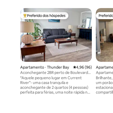
Preferido dos hóspedes
Preferid
Entre os melhores preferidos dos hóspedes
Preferid
Apartamento ⋅ Thunder Bay
4,96 de uma avaliação 
4,96 (96)
Apartame
Aconchegante 2BR perto de Boulevard
Apartamen
Lake
“Aquele pequeno lugar em Current
Brilhante,
River”- uma casa tranquila e
um porão.
aconchegante de 2 quartos (4 pessoas)
estaciona
perfeita para férias, uma noite rápida na
compartil
cidade. trabalho, estudo, realocação ou
em julho 
aventura! Apresenta uma cozinha
todo o mê
totalmente abastecida, deck privativo,
repintado
espaço no quintal, churrasqueira, Wi-Fi
Hospital, 