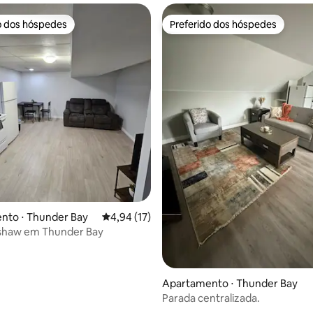
o dos hóspedes
Preferido dos hóspedes
o dos hóspedes
Preferido dos hóspedes
 média de 5, 7 avaliações
nto ⋅ Thunder Bay
4,94 de uma avaliação média de 5, 17 avalia
4,94 (17)
nshaw em Thunder Bay
Apartamento ⋅ Thunder Bay
Parada centralizada.