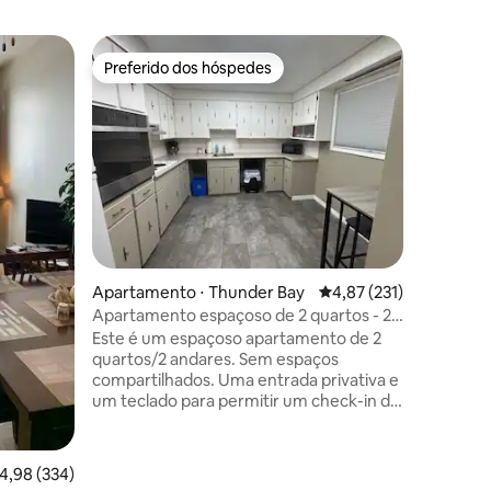
Apartame
Preferido dos hóspedes
Preferi
os hóspedes
Preferido dos hóspedes
Preferi
Apartame
um quar
Bem-vind
sentir em
inferior 
elevado c
grandes.
de Jogos
Arthur, d
Universi
Regional
ções
Apartamento ⋅ Thunder Bay
4,87 de uma avaliação 
4,87 (231)
curta dis
restauran
Apartamento espaçoso de 2 quartos - 2º
completa
andar
Este é um espaçoso apartamento de 2
tornam e
quartos/2 andares. Sem espaços
profissio
compartilhados. Uma entrada privativa e
estão em
um teclado para permitir um check-in de
mais long
acordo com a sua conveniência a
qualquer momento após as 15h. Venha
desfrutar de um lugar onde você pode
,98 de uma avaliação média de 5, 334 avaliações
4,98 (334)
tomar um banho quente, confortável em