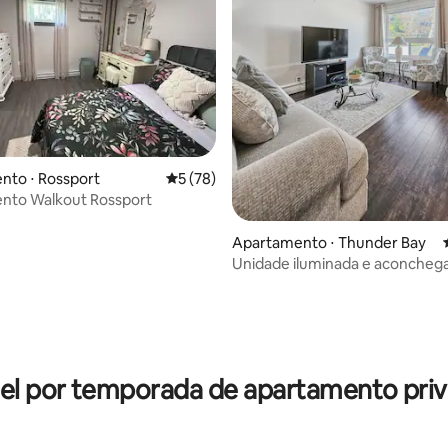
média de 5, 23 avaliações
nto ⋅ Rossport
5 de uma avaliação média de 5, 78 avalia
5 (78)
nto Walkout Rossport
Apartamento ⋅ Thunder Bay
Unidade iluminada e aconcheg
el por temporada de apartamento priv