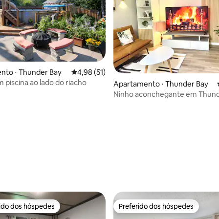
nto ⋅ Thunder Bay
4,98 de uma avaliação média de 5, 51 avalia
4,98 (51)
m piscina ao lado do riacho
média de 5, 24 avaliações
Apartamento ⋅ Thunder Bay
Ninho aconchegante em Thund
rido dos hóspedes
Preferido dos hóspedes
 melhores preferidos dos hóspedes
Preferido dos hóspedes