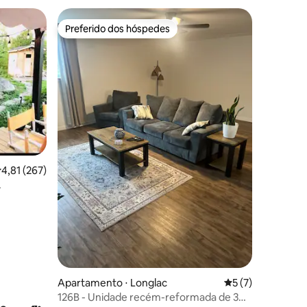
Preferido dos hóspedes
Preferido dos hóspedes
ções
,81 de uma avaliação média de 5, 267 avaliações
4,81 (267)
mia, mesa
Apartamento ⋅ Longlac
5 de uma avaliaçã
5 (7)
126B - Unidade recém-reformada de 3