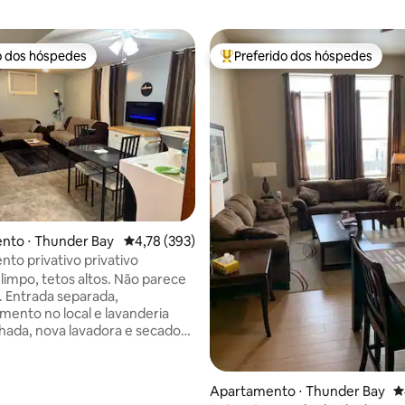
o dos hóspedes
Preferido dos hóspedes
o dos hóspedes
Entre os melhores preferidos d
média de 5, 96 avaliações
nto ⋅ Thunder Bay
4,78 de uma avaliação média de 5, 393 avalia
4,78 (393)
to privativo privativo
 limpo, tetos altos. Não parece
 Entrada separada,
mento no local e lavanderia
hada, nova lavadora e secadora
de 2025. Novo piso durante
s de fevereiro/23. Quarto
 em 25 de março. Perto de LU,
Apartamento ⋅ Thunder Bay
4
parques, restaurantes, trilhas,