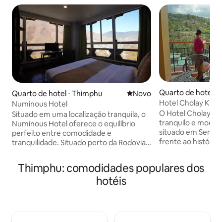
Quarto de hotel ⋅
Quarto de hotel ⋅ Thimphu
Novo lugar para ficar
Novo
Hotel Cholay Kha
Numinous Hotel
O Hotel Cholay K
Situado em uma localização tranquila, o
tranquilo e modern
Numinous Hotel oferece o equilíbrio
situado em Semto
perfeito entre comodidade e
frente ao históri
tranquilidade. Situado perto da Rodovia
hotel é conhecido
Thimphu–Phuentsholing e perto do
calmo, vistas pano
Thimphu Welcome Gate, os hóspedes
Thimphu: comodidades populares dos
montanhas, hospit
podem acessar facilmente as atrações
hotéis
acolhedora e ac
da cidade enquanto desfrutam de um
confortáveis para 
refúgio tranquilo longe da agitação. Por
negócios. O hotel combina a arquitetura
que os hóspedes adoram o Numinous
tradicional do But
Hotel: Vistas deslumbrantes da
modernas, criand
montanha Atmosfera autêntica do