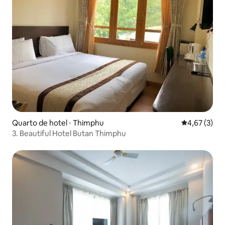
Quarto de hotel ⋅ Thimphu
4,67 de uma 
4,67 (3)
3. Beautiful Hotel Butan Thimphu