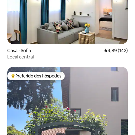
Casa ⋅ Sofia
4,89 de uma av
4,89 (142)
Local central
Preferido dos hóspedes
Entre os melhores preferidos dos hóspedes