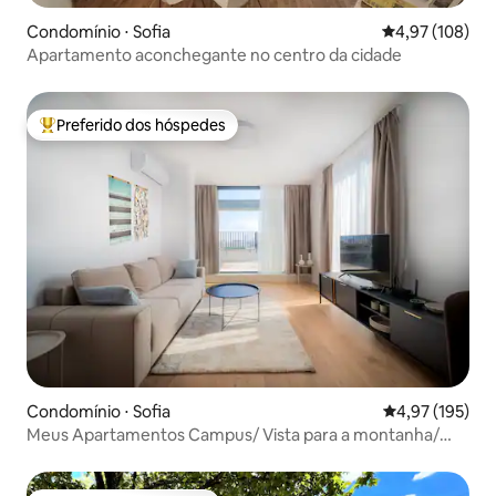
Condomínio ⋅ Sofia
4,97 de uma av
4,97 (108)
Apartamento aconchegante no centro da cidade
Preferido dos hóspedes
Entre os melhores preferidos dos hóspedes
Condomínio ⋅ Sofia
4,97 de uma av
4,97 (195)
Meus Apartamentos Campus/ Vista para a montanha/
perto da UNSS