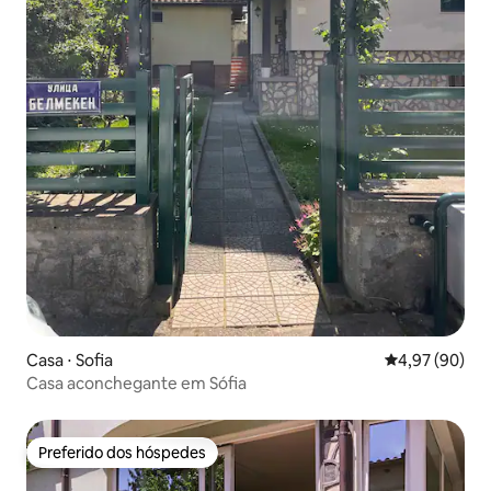
Casa ⋅ Sofia
4,97 de uma a
4,97 (90)
Casa aconchegante em Sófia
Preferido dos hóspedes
Preferido dos hóspedes