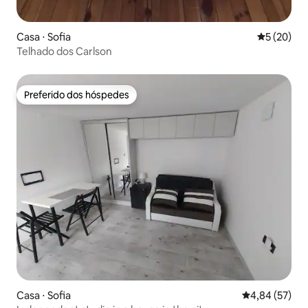
Casa ⋅ Sofia
5 de uma a
5 (20)
Telhado dos Carlson
Preferido dos hóspedes
Preferido dos hóspedes
Casa ⋅ Sofia
4,84 de uma a
4,84 (57)