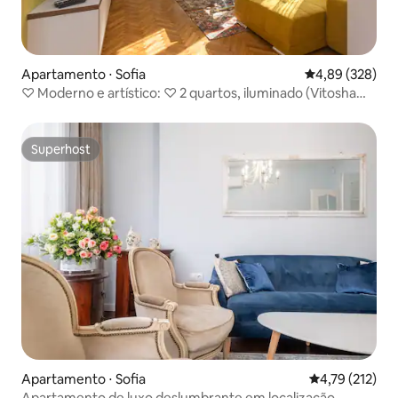
Apartamento ⋅ Sofia
4,89 de uma ava
4,89 (328)
♡ Moderno e artístico: ♡ 2 quartos, iluminado (Vitosha
BLVD)
Superhost
Superhost
Apartamento ⋅ Sofia
4,79 de uma av
4,79 (212)
Apartamento de luxo deslumbrante em localização