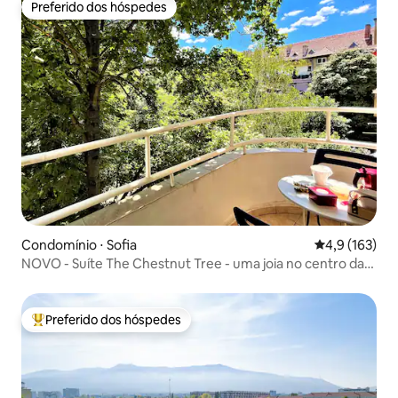
Preferido dos hóspedes
Preferido dos hóspedes
Condomínio ⋅ Sofia
4,9 de uma av
4,9 (163)
NOVO - Suíte The Chestnut Tree - uma joia no centro da
cidade para 4
Preferido dos hóspedes
Entre os melhores preferidos dos hóspedes