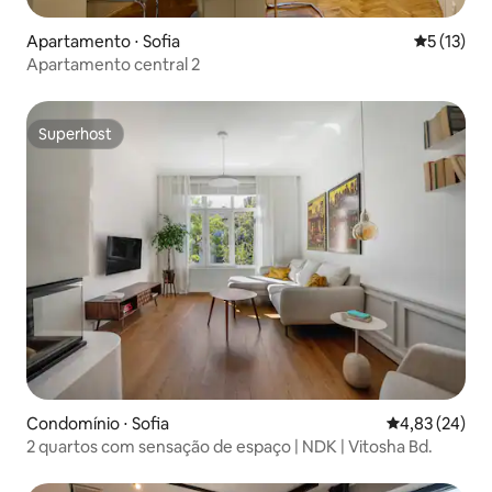
Apartamento ⋅ Sofia
5 de uma a
5 (13)
Apartamento central 2
Superhost
Superhost
Condomínio ⋅ Sofia
4,83 de uma a
4,83 (24)
2 quartos com sensação de espaço | NDK | Vitosha Bd.