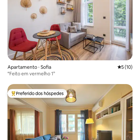
Apartamento ⋅ Sofia
5 de uma a
5 (10)
“Feito em vermelho 1”
Preferido dos hóspedes
Entre os melhores preferidos dos hóspedes