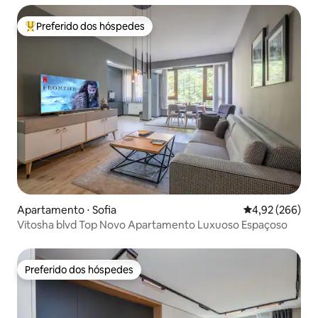
Preferido dos hóspedes
Entre os melhores preferidos dos hóspedes
Apartamento ⋅ Sofia
4,92 de uma ava
4,92 (266)
Vitosha blvd Top Novo Apartamento Luxuoso Espaçoso
Preferido dos hóspedes
Preferido dos hóspedes