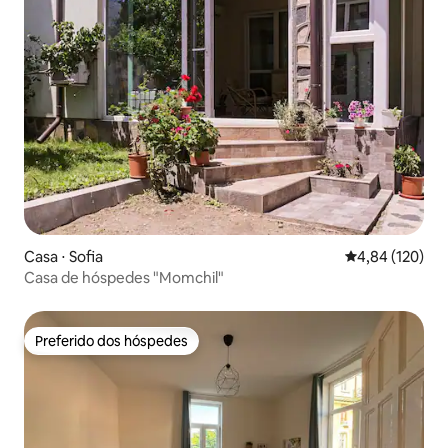
Casa ⋅ Sofia
4,84 de uma av
4,84 (120)
Casa de hóspedes "Momchil"
Preferido dos hóspedes
Preferido dos hóspedes