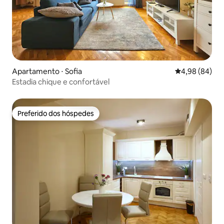
Apartamento ⋅ Sofia
4,98 de uma av
4,98 (84)
Estadia chique e confortável
Preferido dos hóspedes
Preferido dos hóspedes