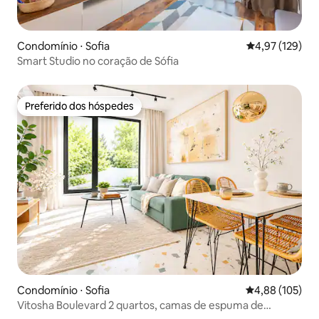
Condomínio ⋅ Sofia
4,97 de uma av
4,97 (129)
Smart Studio no coração de Sófia
Preferido dos hóspedes
Preferido dos hóspedes
Condomínio ⋅ Sofia
4,88 de uma av
4,88 (105)
Vitosha Boulevard 2 quartos, camas de espuma de
memória, Wi-Fi rápido