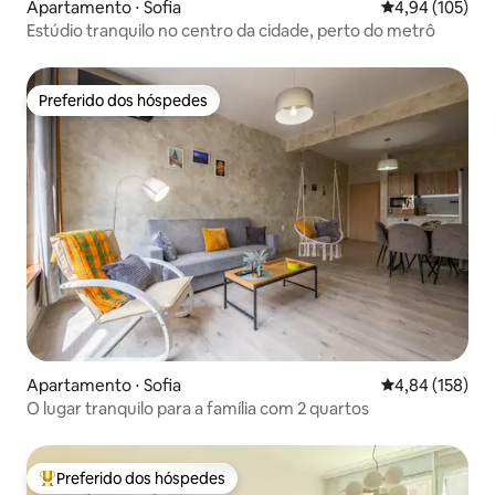
Apartamento ⋅ Sofia
4,94 de uma av
4,94 (105)
Estúdio tranquilo no centro da cidade, perto do metrô
Preferido dos hóspedes
Preferido dos hóspedes
Apartamento ⋅ Sofia
4,84 de uma av
4,84 (158)
O lugar tranquilo para a família com 2 quartos
Preferido dos hóspedes
Entre os melhores preferidos dos hóspedes