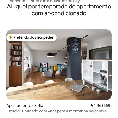
Independent studio in a house in the city
Aluguel por temporada de apartamento
com ar-condicionado
Preferido dos hóspedes
Entre os melhores preferidos dos hóspedes
Apartamento ⋅ Sofia
4,96 de uma ava
4,96 (569)
Estúdio iluminado com vista para a montanha no centro
de Sófia