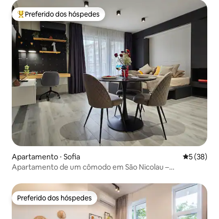
Preferido dos hóspedes
Entre os melhores preferidos dos hóspedes
Apartamento ⋅ Sofia
5 de uma a
5 (38)
Apartamento de um cômodo em São Nicolau –
conveniência e conforto.
Preferido dos hóspedes
Preferido dos hóspedes