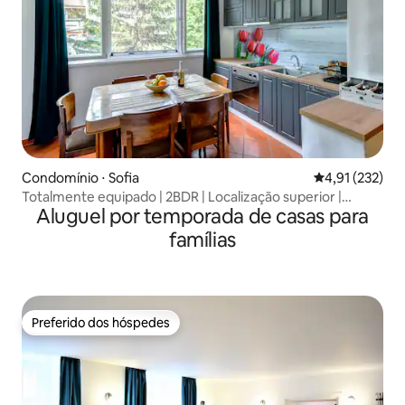
Condomínio ⋅ Sofia
4,91 de uma av
4,91 (232)
Totalmente equipado | 2BDR | Localização superior |
Aluguel por temporada de casas para
Espaçoso
famílias
Preferido dos hóspedes
Preferido dos hóspedes