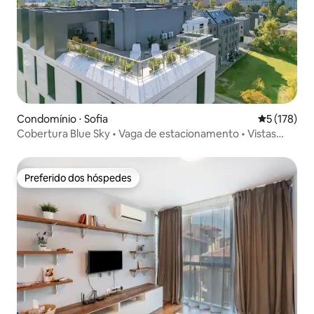
Condomínio ⋅ Sofia
5 de uma av
5 (178)
Cobertura Blue Sky • Vaga de estacionamento • Vistas
panorâmicas
Preferido dos hóspedes
Preferido dos hóspedes