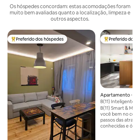
Os hóspedes concordam: estas acomodações foram
muito bem avaliadas quanto a localização, limpeza e
outros aspectos.
Preferido dos hóspedes
Preferido dos 
Entre os melhores preferidos dos hóspedes
Entre os melhore
Apartamento ⋅ Sof
B(11) Inteligente
Central/Estaciona
B(11) Smart & Mo
você bem no coração de
passos das atraçõe
conhecidas e ótimo
Nós pessoalmente
implementamos to