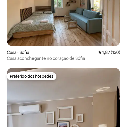
Casa ⋅ Sofia
4,87 de uma av
4,87 (130)
Casa aconchegante no coração de Sófia
Preferido dos hóspedes
Preferido dos hóspedes