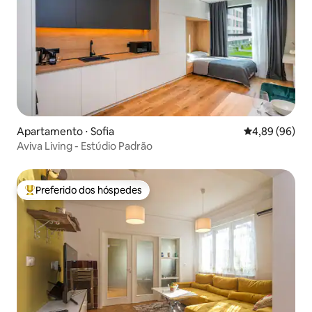
Apartamento ⋅ Sofia
4,89 de uma av
4,89 (96)
Aviva Living - Estúdio Padrão
Preferido dos hóspedes
Entre os melhores preferidos dos hóspedes