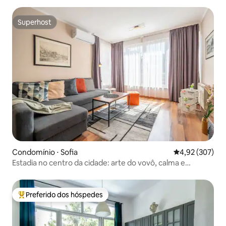
Superhost
Superhost
Condomínio ⋅ Sofia
4,92 de uma av
4,92 (307)
Estadia no centro da cidade: arte do vovô, calma e
conveniência
Preferido dos hóspedes
Entre os melhores preferidos dos hóspedes