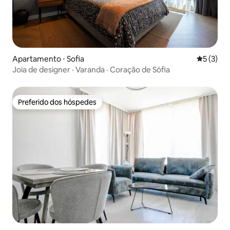
Apartamento ⋅ Sofia
5 de uma 
5 (3)
Joia de designer · Varanda · Coração de Sófia
Preferido dos hóspedes
Preferido dos hóspedes