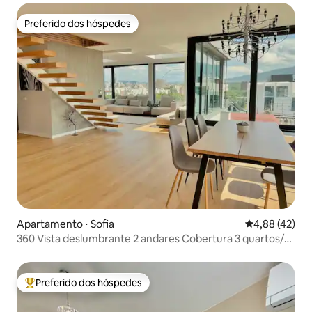
Preferido dos hóspedes
Preferido dos hóspedes
Apartamento ⋅ Sofia
4,88 de uma a
4,88 (42)
360 Vista deslumbrante 2 andares Cobertura 3 quartos/2
banheiros
Preferido dos hóspedes
Entre os melhores preferidos dos hóspedes