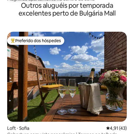
Outros aluguéis por temporada
excelentes perto de Bulgária Mall
Preferido dos hóspedes
Entre os melhores preferidos dos hóspedes
Loft ⋅ Sofia
4,91 de uma a
4,91 (43)