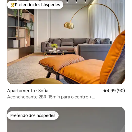
Preferido dos hóspedes
Entre os melhores preferidos dos hóspedes
Apartamento ⋅ Sofia
4,99 de uma av
4,99 (90)
Aconchegante 2BR, 15min para o centro +
estacionamento gratuito e varanda
Preferido dos hóspedes
Preferido dos hóspedes