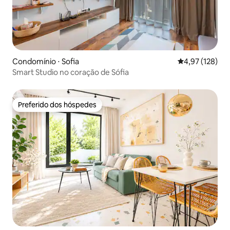
Condomínio ⋅ Sofia
4,97 de uma av
4,97 (128)
Smart Studio no coração de Sófia
Preferido dos hóspedes
Preferido dos hóspedes