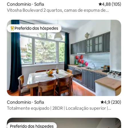
Condomínio ⋅ Sofia
4,88 de uma av
4,88 (105)
Vitosha Boulevard 2 quartos, camas de espuma de
memória, Wi-Fi rápido
Preferido dos hóspedes
Entre os melhores preferidos dos hóspedes
Condomínio ⋅ Sofia
4,9 de uma av
4,9 (230)
Totalmente equipado | 2BDR | Localização superior |
Espaçoso
Preferido dos hóspedes