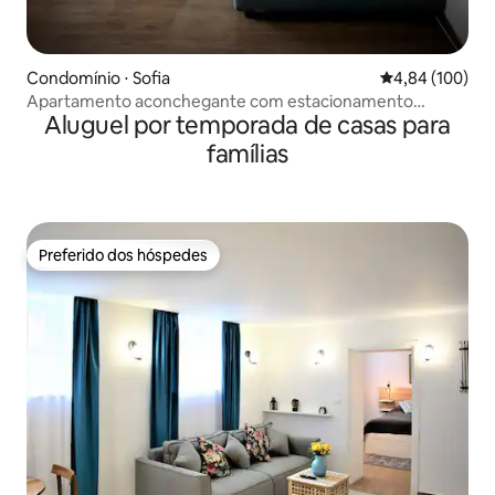
Condomínio ⋅ Sofia
4,84 de uma av
4,84 (100)
Apartamento aconchegante com estacionamento
Aluguel por temporada de casas para
gratuito e Wi-Fi
famílias
Preferido dos hóspedes
Preferido dos hóspedes