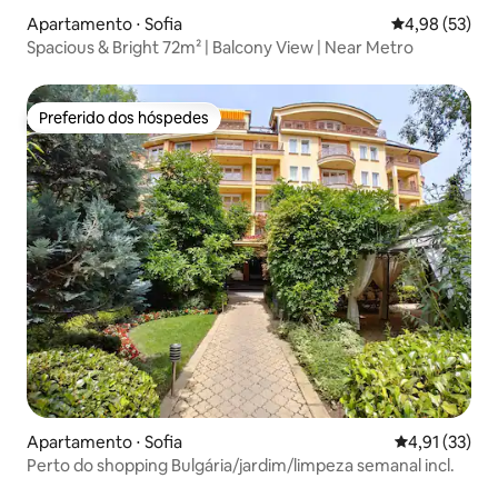
Apartamento ⋅ Sofia
4,98 de uma a
4,98 (53)
Spacious & Bright 72m² | Balcony View | Near Metro
Preferido dos hóspedes
Preferido dos hóspedes
Apartamento ⋅ Sofia
4,91 de uma a
4,91 (33)
Perto do shopping Bulgária/jardim/limpeza semanal incl.