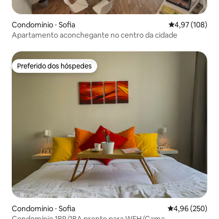
Condomínio ⋅ Sofia
4,97 de uma av
4,97 (108)
Apartamento aconchegante no centro da cidade
Preferido dos hóspedes
Preferido dos hóspedes
Condomínio ⋅ Sofia
4,96 de uma ava
4,96 (250)
Condomínio 1BR/1BA pronto para WFH/Cama