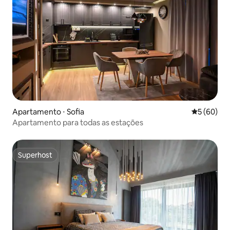
Apartamento ⋅ Sofia
5 de uma a
5 (60)
Apartamento para todas as estações
Superhost
Superhost