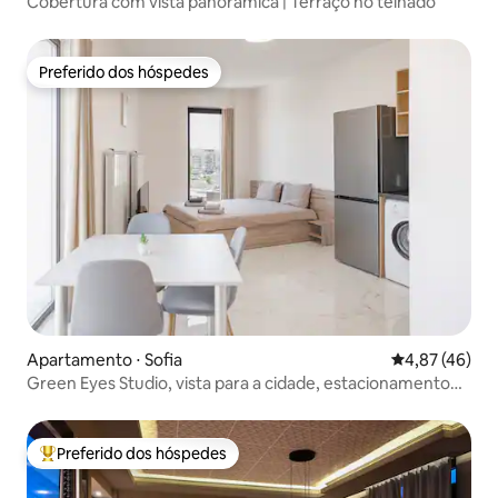
Cobertura com vista panorâmica | Terraço no telhado
Preferido dos hóspedes
Preferido dos hóspedes
Apartamento ⋅ Sofia
4,87 de uma a
4,87 (46)
Green Eyes Studio, vista para a cidade, estacionamento
gratuito — 7-54
Preferido dos hóspedes
Entre os melhores preferidos dos hóspedes