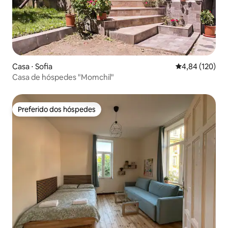
Casa ⋅ Sofia
4,84 de uma av
4,84 (120)
Casa de hóspedes "Momchil"
Preferido dos hóspedes
Preferido dos hóspedes