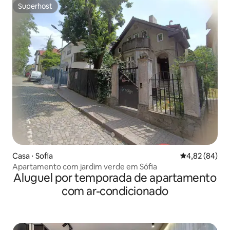
Superhost
Superhost
Casa ⋅ Sofia
4,82 de uma a
4,82 (84)
Apartamento com jardim verde em Sófia
Aluguel por temporada de apartamento
com ar-condicionado