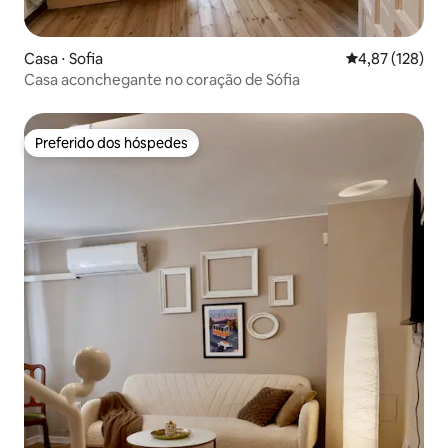
Casa ⋅ Sofia
4,87 de uma av
4,87 (128)
Casa aconchegante no coração de Sófia
Preferido dos hóspedes
Preferido dos hóspedes