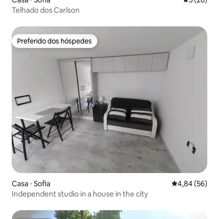
Telhado dos Carlson
Preferido dos hóspedes
Preferido dos hóspedes
Casa ⋅ Sofia
4,84 de uma a
4,84 (56)
Independent studio in a house in the city