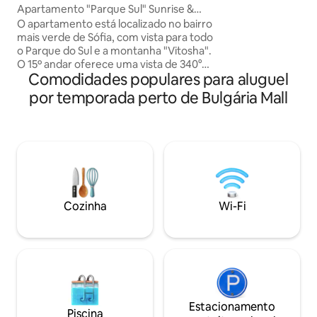
Apartamento "Parque Sul" Sunrise &
confortável, como
Sunset 340°
O apartamento está localizado no bairro
melhor seleção de
mais verde de Sófia, com vista para todo
Estacionamento s
o Parque do Sul e a montanha "Vitosha".
está à sua disposiç
O 15º andar oferece uma vista de 340°
check-in e check-
Comodidades populares para aluguel
de toda a parte sul de Sófia, com duas
estadia sem compl
enormes varandas com nascer e pôr do
por temporada perto de Bulgária Mall
sol de tirar o fôlego. O apartamento tem
dois quartos separados, uma sala de
estar espaçosa e iluminada, uma cozinha
moderna e funcional com máquina de
lavar, secadora e máquina de lavar louça.
Corredor espaçoso e banheiro
aconchegante. O apartamento está
localizado perto de estações de metrô,
Cozinha
Wi-Fi
transporte público, restaurantes, cafés
e supermercados.
Estacionamento
Piscina