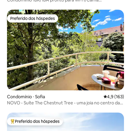
confortável/Ao lado do metrô
Preferido dos hóspedes
Preferido dos hóspedes
Condomínio ⋅ Sofia
4,9 de uma av
4,9 (163)
NOVO - Suíte The Chestnut Tree - uma joia no centro da
cidade para 4
Preferido dos hóspedes
Entre os melhores preferidos dos hóspedes