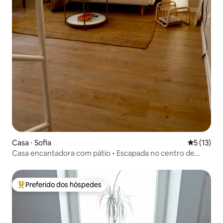
Casa ⋅ Sofia
5 de uma a
5 (13)
Casa encantadora com pátio • Escapada no centro de
Sófia
Preferido dos hóspedes
Entre os melhores preferidos dos hóspedes