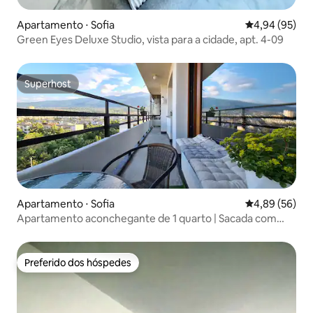
Apartamento ⋅ Sofia
4,94 de uma a
4,94 (95)
Green Eyes Deluxe Studio, vista para a cidade, apt. 4-09
Superhost
Superhost
Apartamento ⋅ Sofia
4,89 de uma a
4,89 (56)
Apartamento aconchegante de 1 quarto | Sacada com
vista panorâmica para a montanha
Preferido dos hóspedes
Preferido dos hóspedes