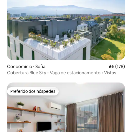
Condomínio ⋅ Sofia
5 de uma av
5 (178)
Cobertura Blue Sky • Vaga de estacionamento • Vistas
panorâmicas
Preferido dos hóspedes
Preferido dos hóspedes