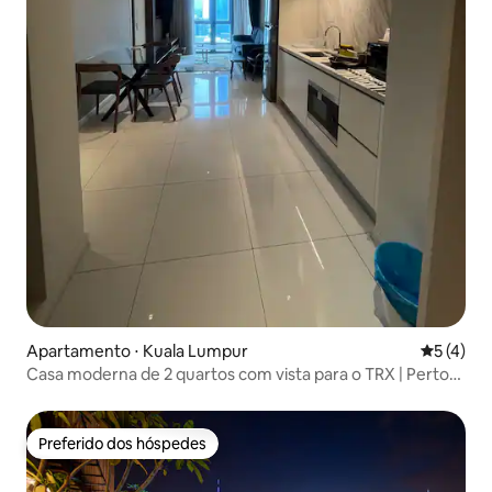
Apartamento ⋅ Kuala Lumpur
5 de uma 
5 (4)
Casa moderna de 2 quartos com vista para o TRX | Perto
do pavilhão
Preferido dos hóspedes
Preferido dos hóspedes