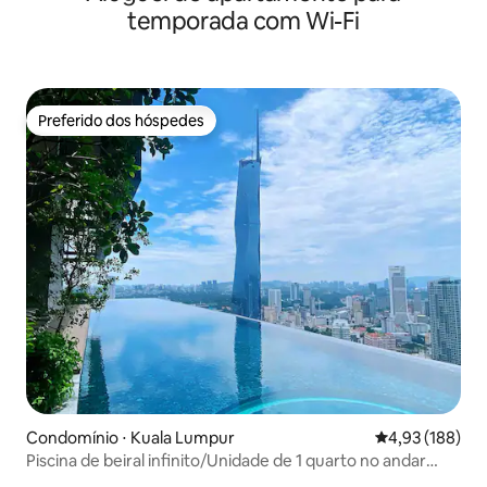
temporada com Wi-Fi
Preferido dos hóspedes
Preferido dos hóspedes
Condomínio ⋅ Kuala Lumpur
4,93 de uma av
4,93 (188)
Piscina de beiral infinito/Unidade de 1 quarto no andar
superior, vista para KLCC 46