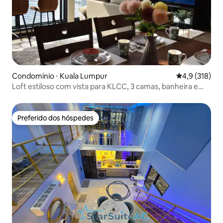
Condomínio ⋅ Kuala Lumpur
4,9 de uma av
4,9 (318)
Loft estiloso com vista para KLCC, 3 camas, banheira e
piscina no terraço
Preferido dos hóspedes
Preferido dos hóspedes