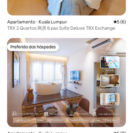
Apartamento ⋅ Kuala Lumpur
5 de uma 
5 (6)
TRX 2 Quartos 两房 6 pax Suíte Deluxe TRX Exchange
Preferido dos hóspedes
Preferido dos hóspedes