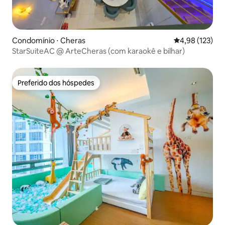
Condomínio ⋅ Cheras
4,98 de uma av
4,98 (123)
StarSuiteAC @ ArteCheras (com karaokê e bilhar)
Preferido dos hóspedes
Preferido dos hóspedes