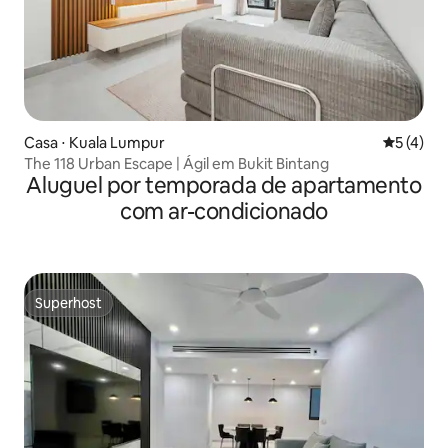
Casa ⋅ Kuala Lumpur
5 de uma 
5 (4)
The 118 Urban Escape | Ágil em Bukit Bintang
Aluguel por temporada de apartamento
com ar-condicionado
Superhost
Superhost