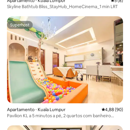
Apartamento ⋅ Kuala Lumpur
5 de uma 
5 (8)
Skyline Bathtub Bliss_StayHub_HomeCinema_1 min LRT
Superhost
Superhost
Apartamento ⋅ Kuala Lumpur
4,88 de uma av
4,88 (90)
Pavilion KL a 5 minutos a pé, 2 quartos com banheiro
privativo duplo no Dorsett