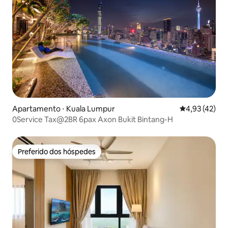
Apartamento ⋅ Kuala Lumpur
4,93 de uma a
4,93 (42)
0Service Tax@2BR 6pax Axon Bukit Bintang-H
Preferido dos hóspedes
Preferido dos hóspedes