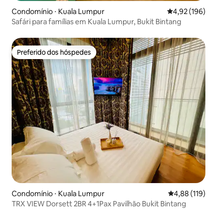
Condomínio ⋅ Kuala Lumpur
4,92 de uma av
4,92 (196)
Safári para famílias em Kuala Lumpur, Bukit Bintang
Preferido dos hóspedes
Preferido dos hóspedes
Condomínio ⋅ Kuala Lumpur
4,88 de uma av
4,88 (119)
TRX VIEW Dorsett 2BR 4+1Pax Pavilhão Bukit Bintang