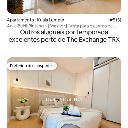
Apartamento ⋅ Kuala Lumpur
5 de uma 
5 (3)
Agile Bukit Bintang |【Washer】Vista para o campo de
Outros aluguéis por temporada
golfe, 5 min do TRX
excelentes perto de The Exchange TRX
Preferido dos hóspedes
Preferido dos hóspedes