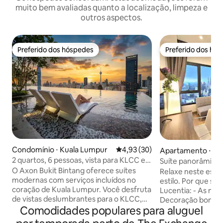
muito bem avaliadas quanto a localização, limpeza e
outros aspectos.
Preferido dos hóspedes
Preferido dos hó
Preferido dos hóspedes
Preferido dos hó
Condomínio ⋅ Kuala Lumpur
4,93 de uma avaliação média de
4,93 (30)
Apartamento ⋅ Ku
ur
2 quartos, 6 pessoas, vista para KLCC e
Suíte panorâmica 
118 #Perto do Pavilion Skypool e Family
para o KLCC e pisc
​O Axon Bukit Bintang oferece suítes
Relaxe neste espa
modernas com serviços incluídos no
estilo. Por que su
coração de Kuala Lumpur. Você desfruta
Lucentia: - As mel
de vistas deslumbrantes para o KLCC,
Decoração bonita 
Comodidades populares para aluguel
PNB 118, KL Tower e TRX, além de
divertido - Locali
interiores aconchegantes e instalações
ao centro de trans