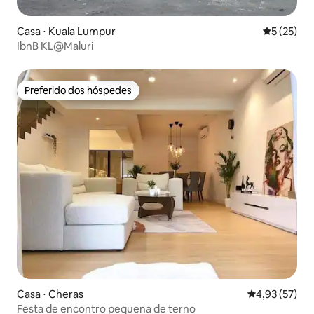
Casa ⋅ Kuala Lumpur
5 de uma a
5 (25)
IbnB KL@Maluri
Preferido dos hóspedes
Preferido dos hóspedes
Casa ⋅ Cheras
4,93 de uma a
4,93 (57)
Festa de encontro pequena de terno