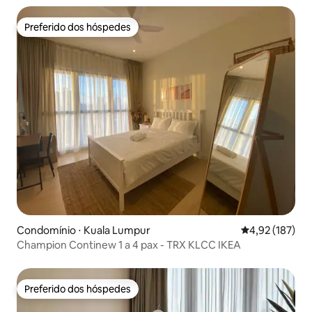
Preferido dos hóspedes
Preferido dos hóspedes
Condomínio ⋅ Kuala Lumpur
4,92 de uma av
4,92 (187)
Champion Continew 1 a 4 pax - TRX KLCC IKEA
Preferido dos hóspedes
Preferido dos hóspedes