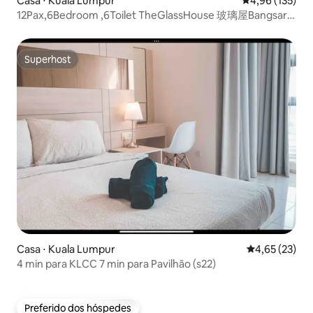
Casa ⋅ Kuala Lumpur
4,96 de uma av
4,96 (135)
12Pax,6Bedroom ,6Toilet TheGlassHouse 玻璃屋Bangsar
KL
Superhost
Superhost
Casa ⋅ Kuala Lumpur
4,65 de uma a
4,65 (23)
4 min para KLCC 7 min para Pavilhão (s22)
Preferido dos hóspedes