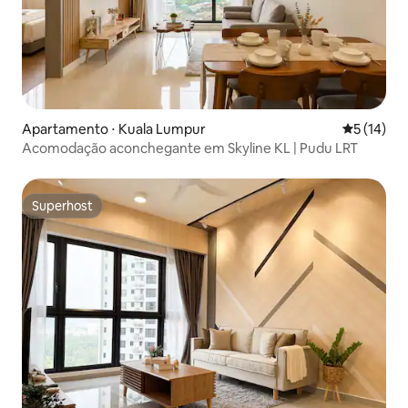
Apartamento ⋅ Kuala Lumpur
5 de uma a
5 (14)
Acomodação aconchegante em Skyline KL | Pudu LRT
Superhost
Superhost