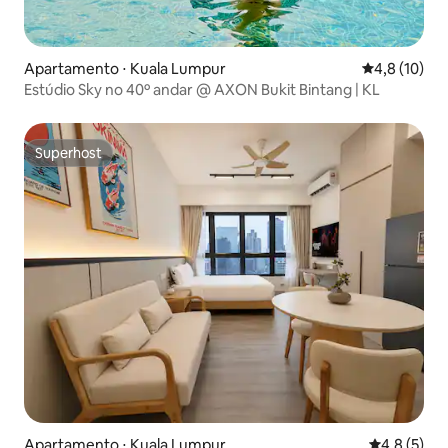
Apartamento ⋅ Kuala Lumpur
4,8 de uma a
4,8 (10)
Estúdio Sky no 40º andar @ AXON Bukit Bintang | KL
Superhost
Superhost
Apartamento ⋅ Kuala Lumpur
4,8 de uma 
4,8 (5)