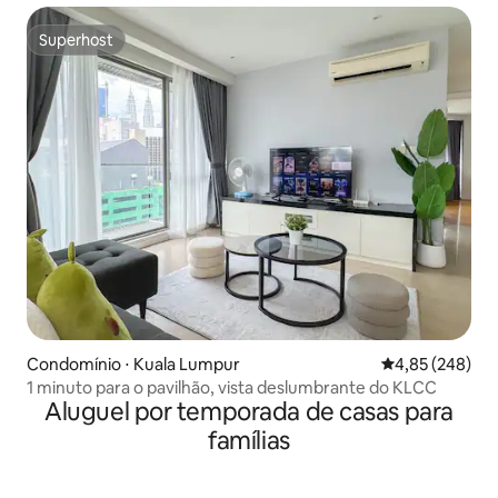
Superhost
Superhost
Condomínio ⋅ Kuala Lumpur
4,85 de uma ava
4,85 (248)
1 minuto para o pavilhão, vista deslumbrante do KLCC
Aluguel por temporada de casas para
famílias