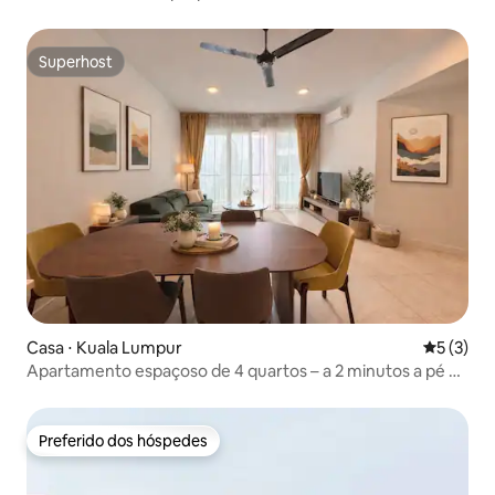
Superhost
Superhost
Casa ⋅ Kuala Lumpur
5 de uma 
5 (3)
Apartamento espaçoso de 4 quartos – a 2 minutos a pé do
KLCC
Preferido dos hóspedes
Preferido dos hóspedes