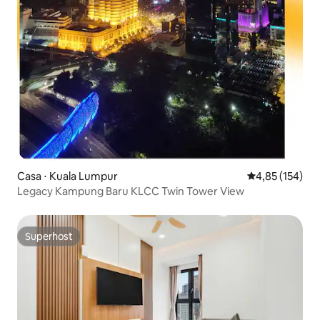
Casa ⋅ Kuala Lumpur
4,85 de uma av
4,85 (154)
Legacy Kampung Baru KLCC Twin Tower View
Superhost
Superhost