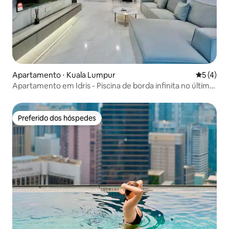
Apartamento ⋅ Kuala Lumpur
5 de uma 
5 (4)
Apartamento em Idris - Piscina de borda infinita no último
andar | Suíte Premium KLCC | 3R3B 4.0
Preferido dos hóspedes
Preferido dos hóspedes