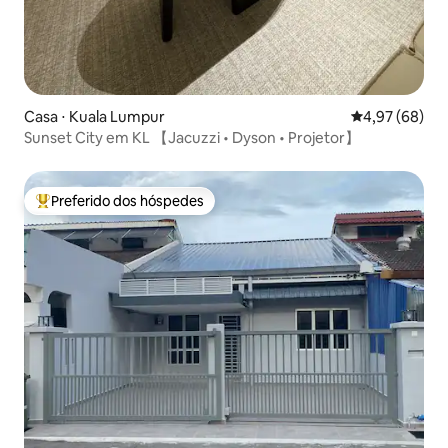
Casa ⋅ Kuala Lumpur
4,97 de uma a
4,97 (68)
Sunset City em KL 【Jacuzzi • Dyson • Projetor】
Preferido dos hóspedes
Entre os melhores preferidos dos hóspedes