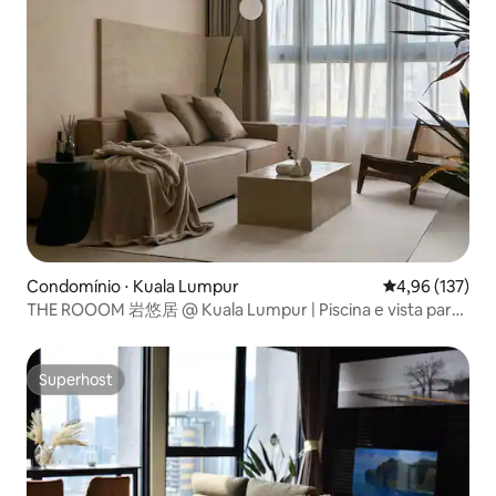
Condomínio ⋅ Kuala Lumpur
4,96 de uma av
4,96 (137)
THE ROOOM 岩悠居 @ Kuala Lumpur | Piscina e vista para
KLCC
Superhost
Superhost