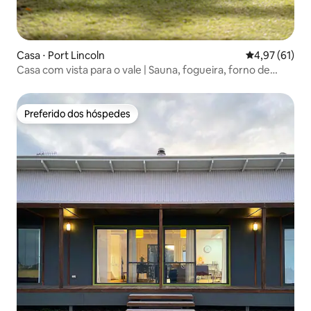
Casa ⋅ Port Lincoln
4,97 de uma a
4,97 (61)
Casa com vista para o vale | Sauna, fogueira, forno de
pizza
Preferido dos hóspedes
Preferido dos hóspedes