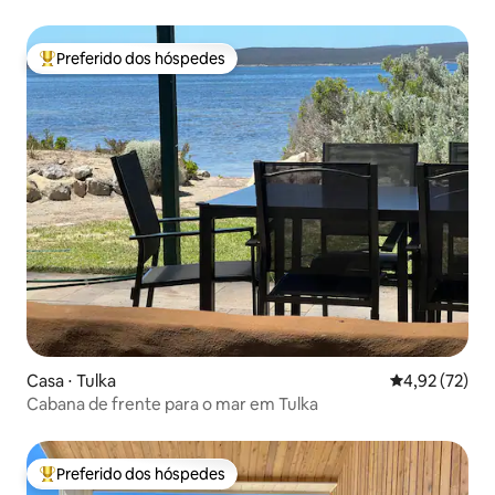
Preferido dos hóspedes
Entre os melhores preferidos dos hóspedes
Casa ⋅ Tulka
4,92 de uma a
4,92 (72)
Cabana de frente para o mar em Tulka
Preferido dos hóspedes
Entre os melhores preferidos dos hóspedes