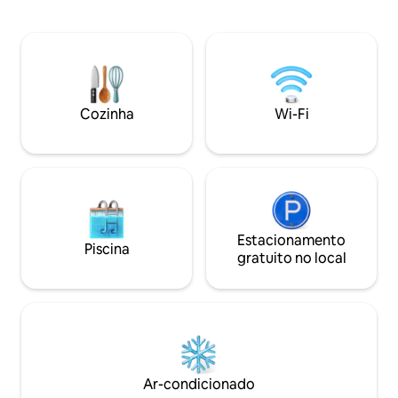
estacionamento fora da rua Smart TV
aquecimento/resfr
com Wi-Fi ilimitado Desfrute de 3 áreas
banheiro/lavande
de entretenimento ao ar livre separadas,
lavar/secar roupa
churrasco de tamanho familiar e vista
com uma configur
para o mar Grande quintal gramado
churrasqueira/ar livre Roupa d
fechado com caixa de areia coberta
fornecida. Estaci
serpenteando para uma lareira Curta
carros/barco .
Cozinha
Wi-Fi
caminhada até o CBD, praia principal,
hospital local, parque, playground, loja
de esquina, skatepark
Estacionamento
Piscina
gratuito no local
Ar-condicionado