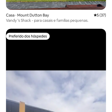
Casa ⋅ Mount Dutton Bay
5 de uma a
5 (37)
Vandy 's Shack - para casais e famílias pequenas.
Preferido dos hóspedes
Preferido dos hóspedes