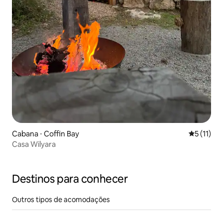
Cabana ⋅ Coffin Bay
5 de uma a
5 (11)
Casa Wilyara
Destinos para conhecer
Outros tipos de acomodações