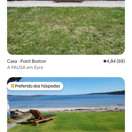
Casa ⋅ Point Boston
4,84 de uma av
4,84 (69)
A PAUSA em Eyre
Preferido dos hóspedes
Entre os melhores preferidos dos hóspedes