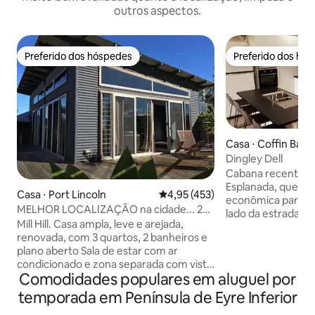
outros aspectos.
Preferido dos hóspedes
Preferido dos hó
Preferido dos hóspedes
Preferido dos hó
Casa ⋅ Coffin Bay
Dingley Dell
Cabana recentem
Esplanada, que é 
Casa ⋅ Port Lincoln
4,95 de uma avaliação média de 
4,95 (453)
econômica para um
MELHOR LOCALIZAÇÃO na cidade... 2
lado da estrada do
minutos a pé de qualquer lugar
Mill Hill. Casa ampla, leve e arejada,
uma curta caminh
renovada, com 3 quartos, 2 banheiros e
restaurante 1802,
plano aberto Sala de estar com ar
Farm Tours. Esta 
condicionado e zona separada com vista
que acomoda 6 pe
Comodidades populares em aluguel por
deslumbrante para o porto Localização
de estar e jantar a
central em uma área tranquila do círculo
geladeira/congela
temporada em Península de Eyre Inferior
de vestidos da cidade com amplo
louça, micro-onda