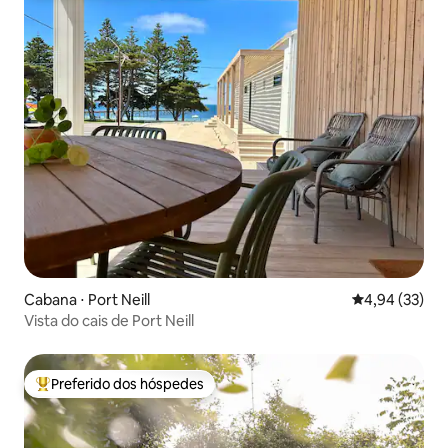
Cabana ⋅ Port Neill
4,94 de uma a
4,94 (33)
Vista do cais de Port Neill
Preferido dos hóspedes
Entre os melhores preferidos dos hóspedes