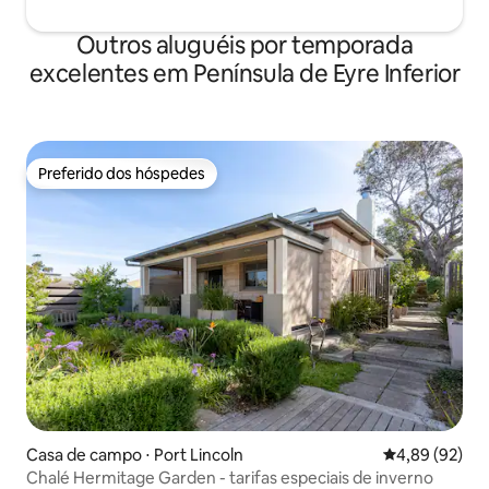
Outros aluguéis por temporada
excelentes em Península de Eyre Inferior
Preferido dos hóspedes
Preferido dos hóspedes
Casa de campo ⋅ Port Lincoln
4,89 de uma a
4,89 (92)
Chalé Hermitage Garden - tarifas especiais de inverno