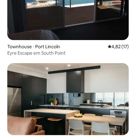
Townhouse ⋅ Port Lincoln
4,82 de uma a
4,82 (17)
Eyre Escape em South Point