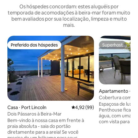
Os hóspedes concordam: estes aluguéis por
temporada de acomodações à beira-mar foram muito
bem avaliados por sua localização, limpeza e muito
mais.
Preferido dos hóspedes
Superhost
Preferido dos hóspedes
Superhost
Apartamento ⋅ Cof
Cobertura com a
Espaçosa de luxo, a Ambience
Casa ⋅ Port Lincoln
4,92 de uma avaliação média de
4,92 (99)
Penthouse fica a 
Dois Pássaros à Beira-Mar
água, com uma gr
Bem-vindo à nossa casa em frente à
com vista para a 
praia absoluta - saia do portão
externo, b.b.q. e 2 lounges ao ar livre.
diretamente para a areia! Se você
Decoração luxuosa
precisa de um bálsamo para seus