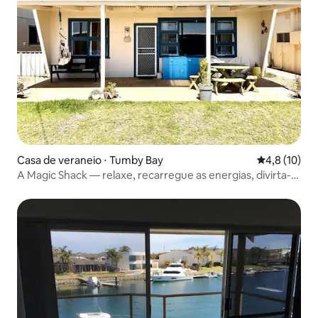
Casa de veraneio ⋅ Tumby Bay
4,8 de uma a
4,8 (10)
A Magic Shack — relaxe, recarregue as energias, divirta-
se e pesque