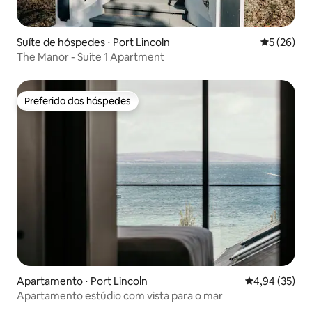
Suíte de hóspedes ⋅ Port Lincoln
5 de uma a
5 (26)
The Manor - Suite 1 Apartment
Preferido dos hóspedes
Preferido dos hóspedes
Apartamento ⋅ Port Lincoln
4,94 de uma a
4,94 (35)
Apartamento estúdio com vista para o mar