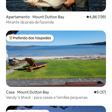
Apartamento ⋅ Mount Dutton Bay
4,86 de uma av
4,86 (139)
Mirante da praia da fazenda
Preferido dos hóspedes
Entre os melhores preferidos dos hóspedes
Casa ⋅ Mount Dutton Bay
5 de uma a
5 (37)
Vandy 's Shack - para casais e famílias pequenas.