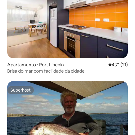
Apartamento ⋅ Port Lincoln
4,71 de uma a
4,71 (21)
Brisa do mar com facilidade da cidade
Superhost
Superhost