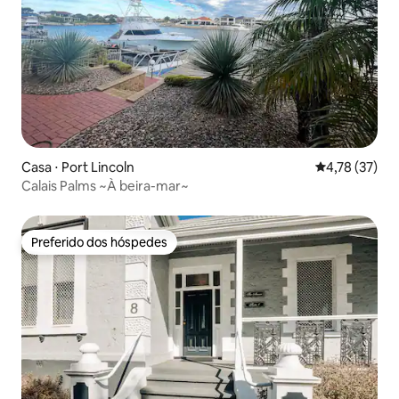
Casa ⋅ Port Lincoln
4,78 de uma a
4,78 (37)
Calais Palms ~À beira-mar~
Preferido dos hóspedes
Preferido dos hóspedes