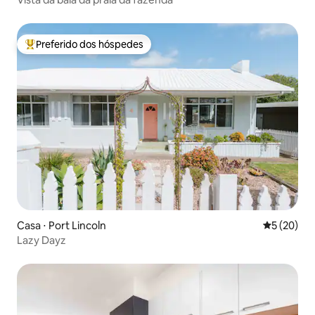
Preferido dos hóspedes
Entre os melhores preferidos dos hóspedes
Casa ⋅ Port Lincoln
5 de uma a
5 (20)
Lazy Dayz