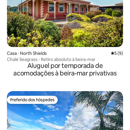
Casa ⋅ North Shields
5 de uma 
5 (9)
Chalé Seagrass - Retiro absoluto à beira-mar
Aluguel por temporada de
acomodações à beira-mar privativas
Preferido dos hóspedes
Preferido dos hóspedes