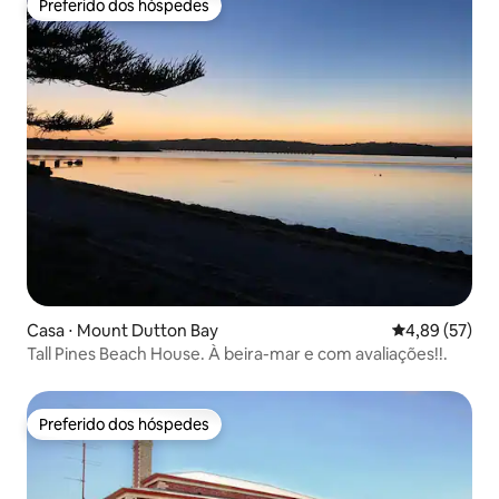
Preferido dos hóspedes
Preferido dos hóspedes
Casa ⋅ Mount Dutton Bay
4,89 de uma a
4,89 (57)
Tall Pines Beach House. À beira-mar e com avaliações!!.
Preferido dos hóspedes
Preferido dos hóspedes