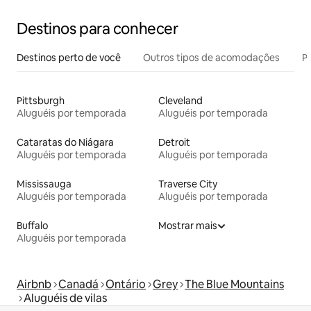
Destinos para conhecer
Destinos perto de você
Outros tipos de acomodações
Pr
Pittsburgh
Cleveland
Aluguéis por temporada
Aluguéis por temporada
Cataratas do Niágara
Detroit
Aluguéis por temporada
Aluguéis por temporada
Mississauga
Traverse City
Aluguéis por temporada
Aluguéis por temporada
Buffalo
Mostrar mais
Aluguéis por temporada
Airbnb
Canadá
Ontário
Grey
The Blue Mountains
Aluguéis de vilas