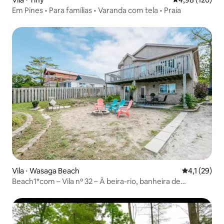
Em Pines • Para famílias • Varanda com tela • Praia
Vila ⋅ Wasaga Beach
4,1 de uma a
4,1 (29)
Beach1*com – Vila nº 32 – À beira-rio, banheira de
hidromassagem