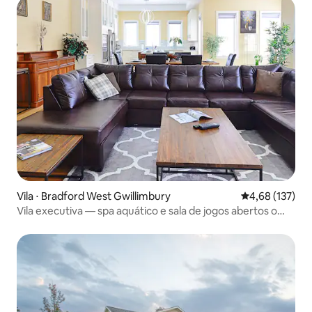
Vila ⋅ Bradford West Gwillimbury
4,68 de uma av
4,68 (137)
Vila executiva — spa aquático e sala de jogos abertos o
ano todo