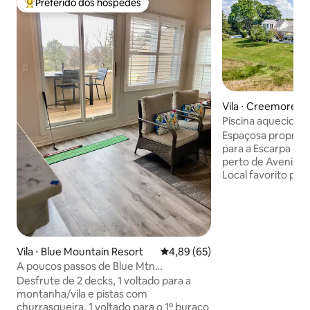
Preferido dos hóspedes
Entre os melhores preferidos dos hóspedes
Vila ⋅ Creemore
Piscina aquecida
Mulmur Estate
Espaçosa propried
para a Escarpa do
perto de Avening,
Local favorito pa
hectares de paisa
tênis, banheira d
fogueira. Spray repelente de mosquitos
é usado sazonalm
Casamentos/Reuni
Vila ⋅ Blue Mountain Resort
4,89 de uma avaliação média de
4,89 (65)
taxa de festa com
A poucos passos de Blue Mtn
evento. Animais 
Village/Espaço de trabalho/2
no LOFT Enorme Sala de Estar, Mesa de
Desfrute de 2 decks, 1 voltado para a
decks/Churrasco
Bilhar/Jantar/Coz
montanha/vila e pistas com
Piso inferior 3 qu
churrasqueira. 1 voltado para o 1º buraco