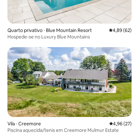
Quarto privativo ⋅ Blue Mountain Resort
4,89 de uma a
4,89 (62)
Hospede-se no Luxury Blue Mountains
Vila ⋅ Creemore
4,96 de uma a
4,96 (27)
Piscina aquecida/tenis em Creemore Mulmur Estate