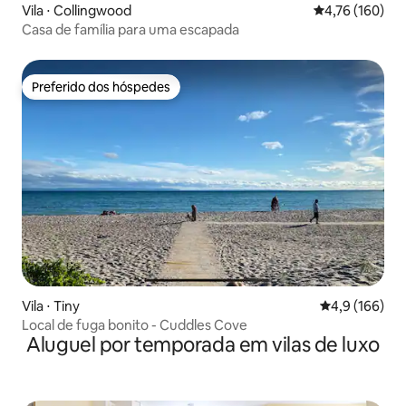
Vila ⋅ Collingwood
4,76 de uma av
4,76 (160)
Casa de família para uma escapada
Preferido dos hóspedes
Preferido dos hóspedes
Vila ⋅ Tiny
4,9 de uma av
4,9 (166)
Local de fuga bonito - Cuddles Cove
Aluguel por temporada em vilas de luxo