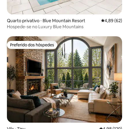
Quarto privativo ⋅ Blue Mountain Resort
4,89 de uma a
4,89 (62)
Hospede-se no Luxury Blue Mountains
Preferido dos hóspedes
Preferido dos hóspedes
Vila ⋅ Tiny
4,98 de uma av
4,98 (120)