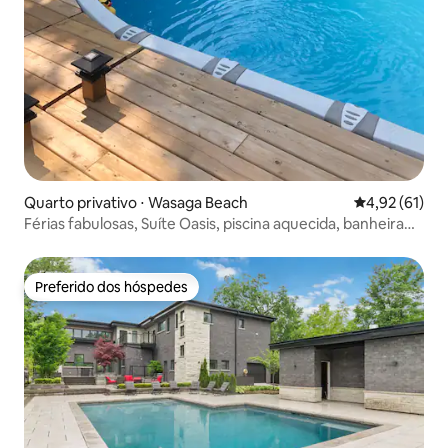
Quarto privativo ⋅ Wasaga Beach
4,92 de uma a
4,92 (61)
Férias fabulosas, Suíte Oasis, piscina aquecida, banheira
de hidromassagem
Preferido dos hóspedes
Preferido dos hóspedes