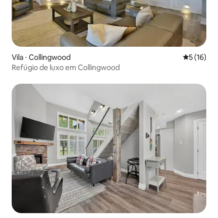
Vila ⋅ Collingwood
5 de uma a
5 (16)
Refúgio de luxo em Collingwood