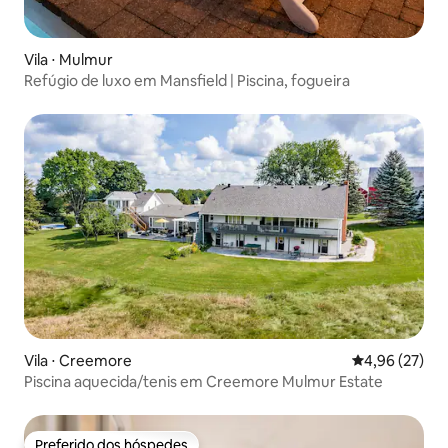
Vila ⋅ Mulmur
Refúgio de luxo em Mansfield | Piscina, fogueira
Vila ⋅ Creemore
4,96 de uma a
4,96 (27)
Piscina aquecida/tenis em Creemore Mulmur Estate
Preferido dos hóspedes