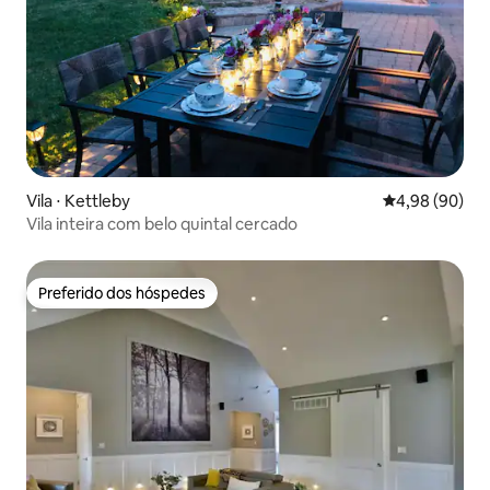
Vila ⋅ Kettleby
4,98 de uma av
4,98 (90)
Vila inteira com belo quintal cercado
Preferido dos hóspedes
Preferido dos hóspedes