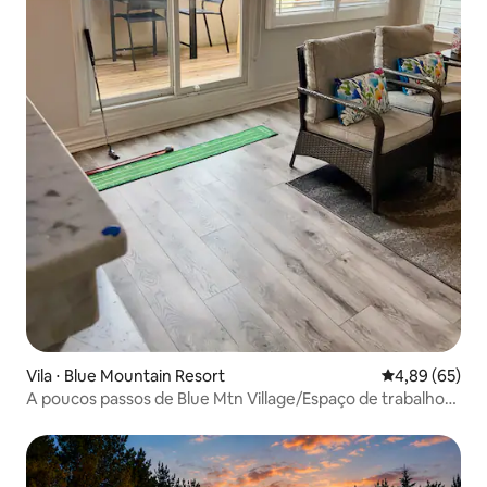
Vila ⋅ Blue Mountain Resort
4,89 de uma a
4,89 (65)
A poucos passos de Blue Mtn Village/Espaço de trabalho/2
decks/Churrasco