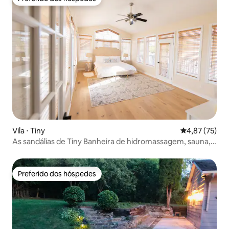
Preferido dos hóspedes
Vila ⋅ Tiny
4,87 de uma a
4,87 (75)
As sandálias de Tiny Banheira de hidromassagem, sauna,
praia de areia branca
Preferido dos hóspedes
Preferido dos hóspedes