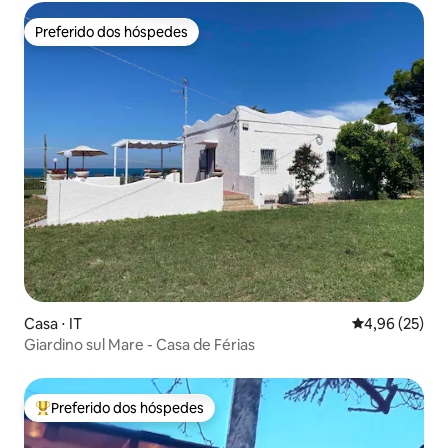
Preferido dos hóspedes
Preferido dos hóspedes
Casa ⋅ IT
4,96 de uma a
4,96 (25)
Giardino sul Mare - Casa de Férias
Preferido dos hóspedes
Entre os melhores preferidos dos hóspedes