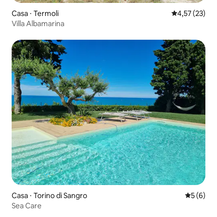
Casa ⋅ Termoli
4,57 de uma a
4,57 (23)
Villa Albamarina
Casa ⋅ Torino di Sangro
5 de uma 
5 (6)
Sea Care