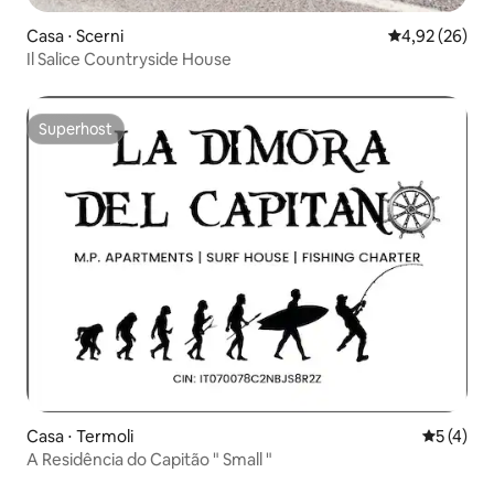
Casa ⋅ Scerni
4,92 de uma a
4,92 (26)
Il Salice Countryside House
Superhost
Superhost
Casa ⋅ Termoli
5 de uma 
5 (4)
A Residência do Capitão " Small "