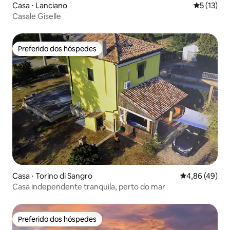
Casa ⋅ Lanciano
5 de uma a
5 (13)
Casale Giselle
Preferido dos hóspedes
Preferido dos hóspedes
Casa ⋅ Torino di Sangro
4,86 de uma a
4,86 (49)
Casa independente tranquila, perto do mar
Preferido dos hóspedes
Preferido dos hóspedes