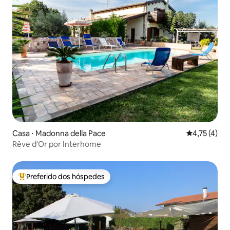
Casa ⋅ Madonna della Pace
4,75 de uma 
4,75 (4)
Rêve d'Or por Interhome
Preferido dos hóspedes
Entre os melhores preferidos dos hóspedes