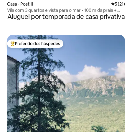
Casa ⋅ Postilli
5 de uma a
5 (21)
Vila com 3 quartos e vista para o mar • 100 m da praia +
Aluguel por temporada de casa privativa
estacionamento
Preferido dos hóspedes
Entre os melhores preferidos dos hóspedes