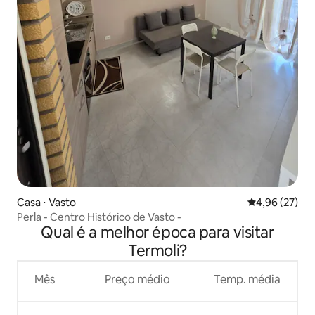
Casa ⋅ Vasto
4,96 de uma a
4,96 (27)
Perla - Centro Histórico de Vasto -
Qual é a melhor época para visitar
Termoli?
Mês
Preço médio
Temp. média