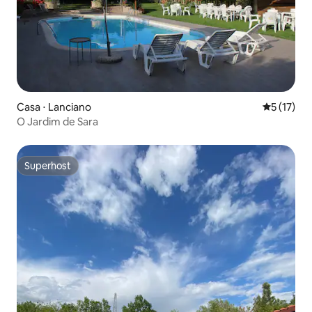
Casa ⋅ Lanciano
5 de uma a
5 (17)
O Jardim de Sara
Superhost
Superhost