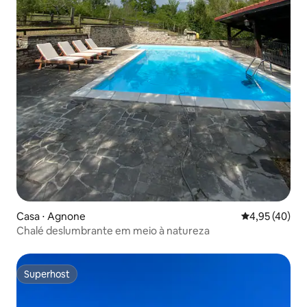
Casa ⋅ Agnone
4,95 de uma a
4,95 (40)
Chalé deslumbrante em meio à natureza
Superhost
Superhost