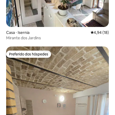
Casa ⋅ Isernia
4,94 de uma a
4,94 (18)
Mirante dos Jardins
Preferido dos hóspedes
Preferido dos hóspedes