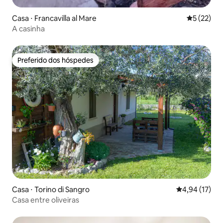
Casa ⋅ Francavilla al Mare
5 de uma a
5 (22)
A casinha
Preferido dos hóspedes
Preferido dos hóspedes
Casa ⋅ Torino di Sangro
4,94 de uma a
4,94 (17)
Casa entre oliveiras