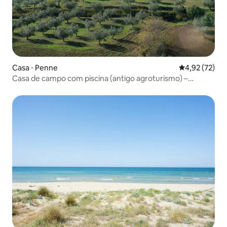
Casa ⋅ Penne
4,92 de uma a
4,92 (72)
Casa de campo com piscina (antigo agroturismo) –
natureza e relaxamento