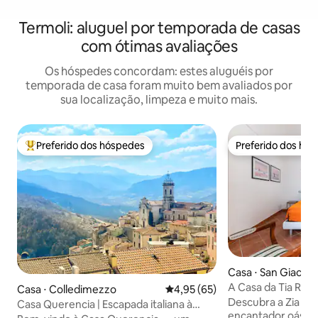
Termoli: aluguel por temporada de casas
com ótimas avaliações
Os hóspedes concordam: estes aluguéis por
temporada de casa foram muito bem avaliados por
sua localização, limpeza e muito mais.
Preferido dos hóspedes
Preferido dos hó
Entre os melhores preferidos dos hóspedes
Preferido dos hó
Casa ⋅ San Giacom
ni
A Casa da Tia Rita
Casa ⋅ Colledimezzo
4,95 de uma avaliação média de
4,95 (65)
Descubra a Zia Rit
Casa Querencia | Escapada italiana à
encantador oásis
beira do lago