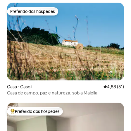
Preferido dos hóspedes
Preferido dos hóspedes
Casa ⋅ Casoli
4,88 de uma a
4,88 (51)
Casa de campo, paz e natureza, sob a Maiella
Preferido dos hóspedes
Entre os melhores preferidos dos hóspedes