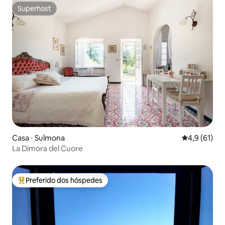
Superhost
Superhost
Casa ⋅ Sulmona
4,9 de uma a
4,9 (61)
La Dimora del Cuore
Preferido dos hóspedes
Entre os melhores preferidos dos hóspedes