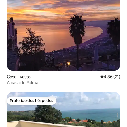
Casa ⋅ Vasto
4,86 de uma a
4,86 (21)
A casa de Palma
Preferido dos hóspedes
Preferido dos hóspedes