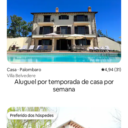
Casa ⋅ Palombaro
4,94 de uma a
4,94 (31)
Villa Belvedere
Aluguel por temporada de casa por
semana
Preferido dos hóspedes
Preferido dos hóspedes