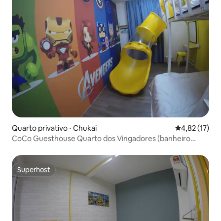
Quarto privativo ⋅ Chukai
4,82 de uma a
4,82 (17)
CoCo Guesthouse Quarto dos Vingadores (banheiro
privativo)
Superhost
Superhost