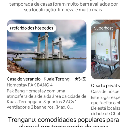
temporada de casas foram muito bem avaliados por
sua localização, limpeza e muito mais.
Preferido dos hóspedes
Superhost
Preferido dos hóspedes
Superhost
Casa de veraneio ⋅ Kuala Terengg
5 de uma avaliação média d
5 (5)
anu
Homestay PAK BANG 4
Quarto privativo ⋅
Pak Bang Homestay com uma
Casa de hóspedes
atmosfera de aldeia da área da cidade de
Kitty
Este lugar especial
Kuala Terengganu 3 quartos 2 ACs 1
que facilita o plan
ventilador e 2 banheiros. (Máx. 8
Ele está localizad
pessoas) Nossa 🏡casa de família
cidade de Chukai
oferece instalações de cozinha, máquina
Trenganu: comodidades populares para
Terengganu e a ap
de lavar roupa,geladeira, Wi-Fi, ferro de
carro do Club 'Cheratin