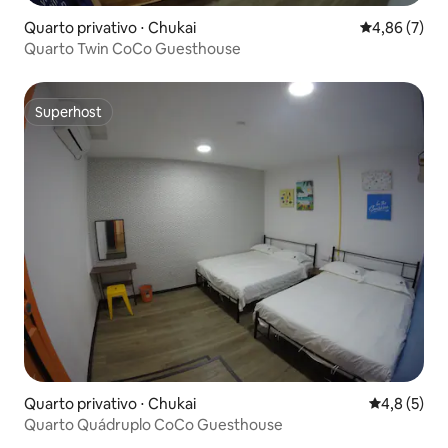
Quarto privativo ⋅ Chukai
4,86 de uma 
4,86 (7)
Quarto Twin CoCo Guesthouse
Superhost
Superhost
Quarto privativo ⋅ Chukai
4,8 de uma 
4,8 (5)
Quarto Quádruplo CoCo Guesthouse