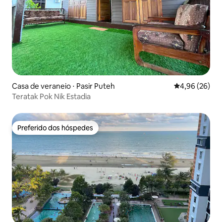
Casa de veraneio ⋅ Pasir Puteh
4,96 de uma a
4,96 (26)
Teratak Pok Nik Estadia
Preferido dos hóspedes
Preferido dos hóspedes