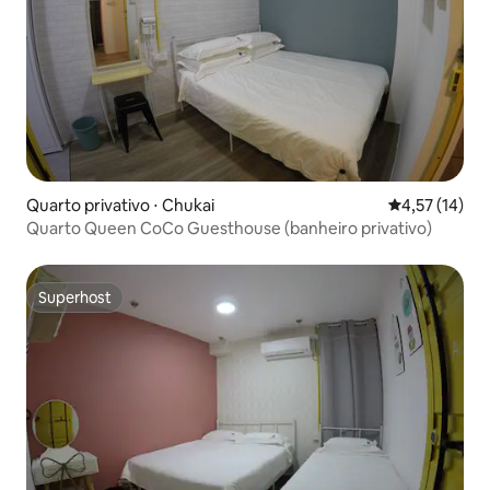
Quarto privativo ⋅ Chukai
4,57 de uma a
4,57 (14)
Quarto Queen CoCo Guesthouse (banheiro privativo)
Superhost
Superhost