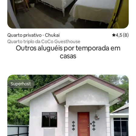
Quarto privativo ⋅ Chukai
4,5 de uma 
4,5 (8)
Quarto triplo da CoCo Guesthouse
Outros aluguéis por temporada em
casas
Superhost
Superhost