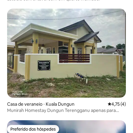
Casa de veraneio ⋅ Kuala Dungun
4,75 de uma 
4,75 (4)
Munirah Homestay Dungun Terengganu apenas para
muçulmanos
Preferido dos hóspedes
Preferido dos hóspedes