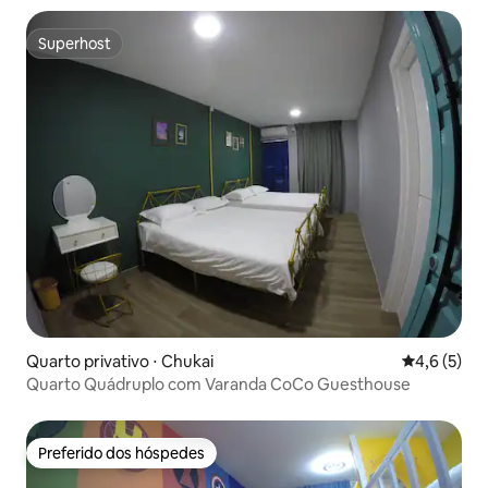
Superhost
Superhost
Quarto privativo ⋅ Chukai
4,6 de uma 
4,6 (5)
Quarto Quádruplo com Varanda CoCo Guesthouse
Preferido dos hóspedes
Preferido dos hóspedes