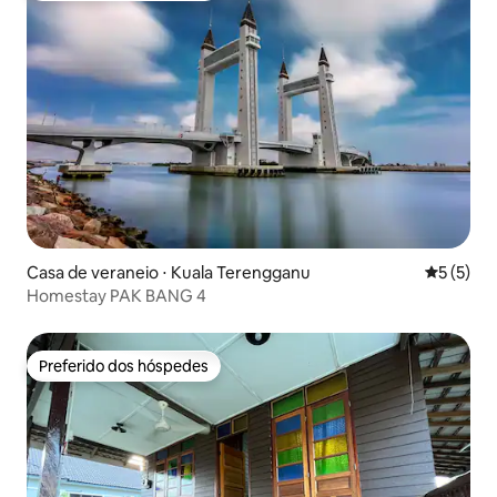
Casa de veraneio ⋅ Kuala Terengganu
5 de uma 
5 (5)
Homestay PAK BANG 4
Preferido dos hóspedes
Preferido dos hóspedes