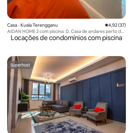
Casa ⋅ Kuala Terengganu
4,92 de uma a
4,92 (37)
AIDAN HOME 2 com piscina: D. Casa de andares perto da
Locações de condomínios com piscina
praia
Superhost
Superhost