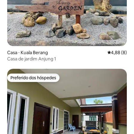
Casa ⋅ Kuala Berang
4,88 de uma 
4,88 (8)
Casa de jardim Anjung 1
Preferido dos hóspedes
Preferido dos hóspedes