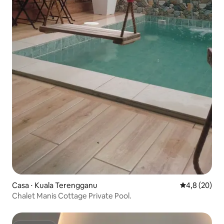
Casa ⋅ Kuala Terengganu
4,8 de uma a
4,8 (20)
Chalet Manis Cottage Private Pool.