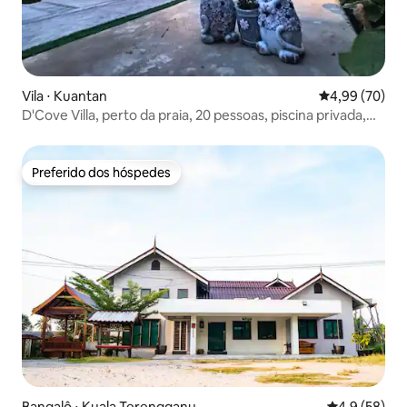
Vila ⋅ Kuantan
4,99 de uma a
4,99 (70)
D'Cove Villa, perto da praia, 20 pessoas, piscina privada,
churrasco, KTV
Preferido dos hóspedes
Preferido dos hóspedes
Bangalô ⋅ Kuala Terengganu
4,9 de uma a
4,9 (58)