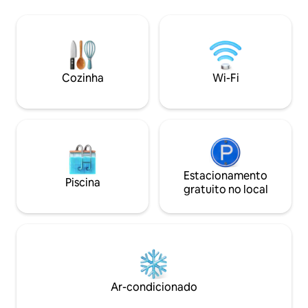
possível sentir o vento soprando do mar
perto da cidade d
nas proximidades. Localizado perto da
Kerabu, Nasi Dag
cidade, da famosa ponte levadiça de
simplesmente peg
Terengganu e da praia de Batu Burok.
se necessário. Fác
Também dentro de um raio de 1 km do
Tenggol, Rantau A
restaurante e barraca de comida mais
Besi, Cachoeira C
Cozinha
Wi-Fi
famosos de Kuala Trg. Observação:
Kapas. Perfeito pa
rampa para cadeira de rodas disponível.
Estacionamento
Piscina
gratuito no local
Ar-condicionado