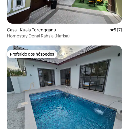
Casa ⋅ Kuala Terengganu
5 de uma 
5 (7)
Homestay Denai Rahsia (Nafisa)
Preferido dos hóspedes
Preferido dos hóspedes