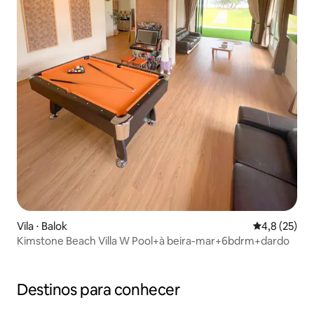
Vila ⋅ Balok
4,8 de uma a
4,8 (25)
Kimstone Beach Villa W Pool+à beira-mar+6bdrm+dardo
Destinos para conhecer