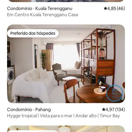
Condomínio ⋅ Kuala Terengganu
4,85 de uma a
4,85 (46)
Em Centro Kuala Terengganu Casa
Preferido dos hóspedes
Preferido dos hóspedes
Condomínio ⋅ Pahang
4,97 de uma av
4,97 (134)
Hygge tropical | Vista para o mar | Andar alto | Timur Bay