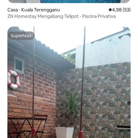
Casa ⋅ Kuala Terengganu
4,98 de uma a
4,98 (53)
ZN Homestay Mengabang Telipot - Piscina Privativa
Superhost
Superhost