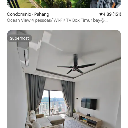
Condomínio ⋅ Pahang
4,89 de uma av
4,89 (151)
Ocean View 4 pessoas/ Wi-Fi/ TV Box Timur bay@
Kuantan
Superhost
Superhost