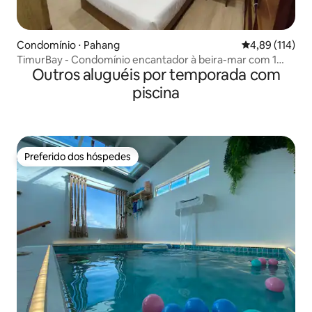
Condomínio ⋅ Pahang
4,89 de uma av
4,89 (114)
TimurBay - Condomínio encantador à beira-mar com 1
Outros aluguéis por temporada com
quarto
piscina
Preferido dos hóspedes
Preferido dos hóspedes