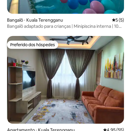
Bangalô ⋅ Kuala Terengganu
5 de uma 
5 (5)
Bangalô adaptado para crianças | Minipiscina interna | 10
pessoas
Preferido dos hóspedes
Preferido dos hóspedes
Apartamento ⋅ Kuala Terengganu
4,95 de uma a
4,95 (55)