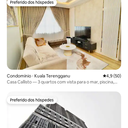
Preferido dos hóspedes
Preferido dos hóspedes
Condomínio ⋅ Kuala Terengganu
4,9 de uma a
4,9 (50)
Casa Callisto — 3 quartos com vista para o mar, piscina,
perto de Drawbridge
Preferido dos hóspedes
Preferido dos hóspedes