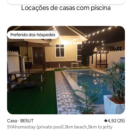
Locações de casas com piscina
Preferido dos hóspedes
Preferido dos hóspedes
Casa ⋅ BESUT
4,92 de uma a
4,92 (25)
SYAhomestay (private pool) 2km beach,5km to jetty