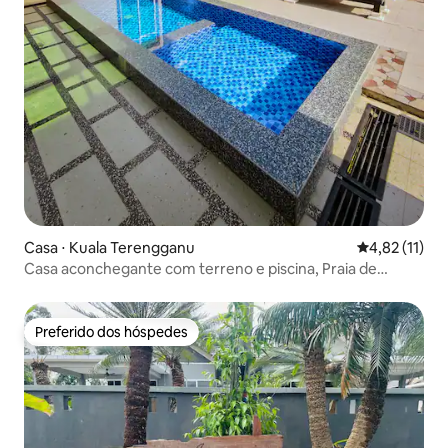
Casa ⋅ Kuala Terengganu
4,82 de uma a
4,82 (11)
Casa aconchegante com terreno e piscina, Praia de
Pandak (muçulmana)
Preferido dos hóspedes
Preferido dos hóspedes