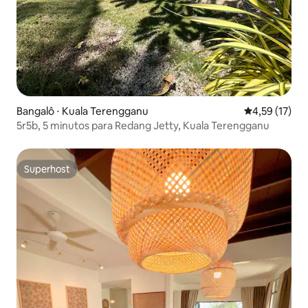
Bangalô ⋅ Kuala Terengganu
4,59 de uma a
4,59 (17)
5r5b, 5 minutos para Redang Jetty, Kuala Terengganu
Superhost
Superhost