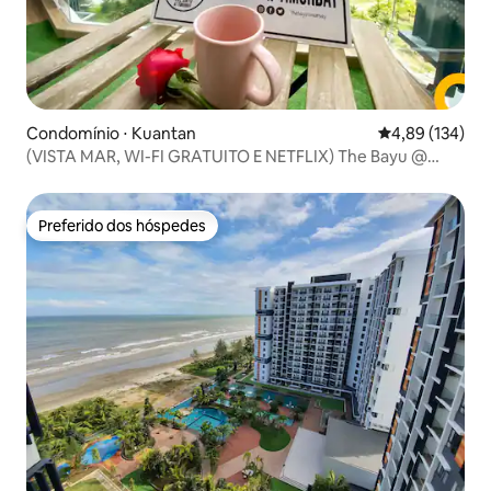
Condomínio ⋅ Kuantan
4,89 de uma av
4,89 (134)
(VISTA MAR, WI-FI GRATUITO E NETFLIX) The Bayu @
TimurBay
Preferido dos hóspedes
Preferido dos hóspedes