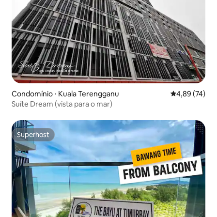
Condomínio ⋅ Kuala Terengganu
4,89 de uma a
4,89 (74)
Suíte Dream (vista para o mar)
Superhost
Superhost