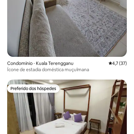
Condomínio ⋅ Kuala Terengganu
4,7 de uma a
4,7 (37)
Ícone de estadia doméstica muçulmana
Preferido dos hóspedes
Preferido dos hóspedes