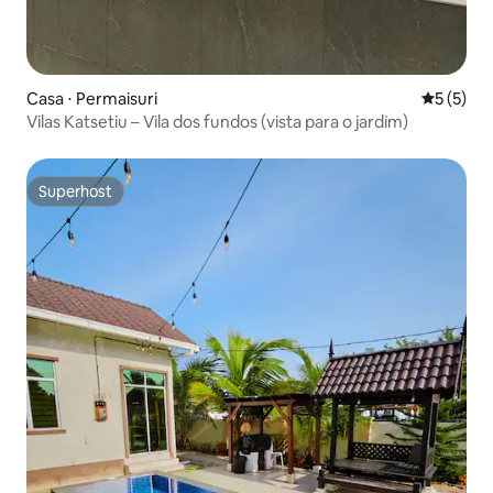
Casa ⋅ Permaisuri
5 de uma 
5 (5)
Vilas Katsetiu – Vila dos fundos (vista para o jardim)
Superhost
Superhost