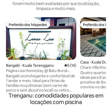
foram muito bem avaliadas por sua localização,
limpeza e muito mais.
Preferido dos hóspedes
Preferido dos hó
Preferido dos hóspedes
Preferido dos hó
Casa ⋅ Kuala Dun
Bangalô ⋅ Kuala Terengganu
5 de uma avaliação média de
5 (14)
Charis Villa Emeral
Página Lisa Homestay @ Batu Burok
piscina privativa
Quatro quartos co
Kuala Terengganu
Bangalô aconchegante e confortável de
ideais para 8 adul
1 andar e meio. Ideal para férias de
privativa de 8x4x
famílias muçulmanas (sem carne de
convívio no deck s
porco e sem álcool no local) ou retiro
para a incrível Prai
Trenganu: comodidades populares em
com amigos. Espaço suficiente para
vila tem um mini 
conviver com os amigos. Jantar com
locações com piscina
de pingue-pongue
churrasco à beira da piscina à noite,
churrasco e um c
proporcionando o melhor ambiente. É
praia. Tão tranqui