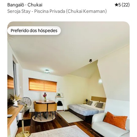
Bangalô ⋅ Chukai
5 de uma a
5 (22)
Seroja Stay - Piscina Privada (Chukai Kemaman)
Preferido dos hóspedes
Preferido dos hóspedes