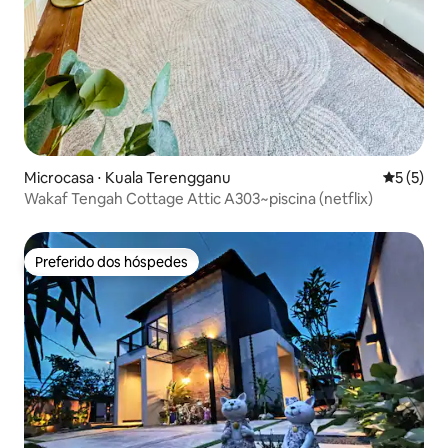
Microcasa ⋅ Kuala Terengganu
5 de uma 
5 (5)
Wakaf Tengah Cottage Attic A303~piscina (netflix)
Preferido dos hóspedes
Preferido dos hóspedes