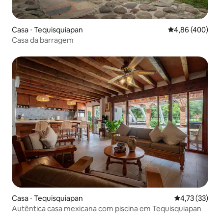
Casa ⋅ Tequisquiapan
4,86 de uma ava
4,86 (400)
Casa da barragem
Casa ⋅ Tequisquiapan
4,73 de uma a
4,73 (33)
Autêntica casa mexicana com piscina em Tequisquiapan