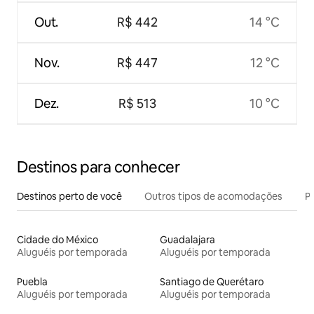
Out.
R$ 442
14 °C
Nov.
R$ 447
12 °C
Dez.
R$ 513
10 °C
Destinos para conhecer
Destinos perto de você
Outros tipos de acomodações
Pr
Cidade do México
Guadalajara
Aluguéis por temporada
Aluguéis por temporada
Puebla
Santiago de Querétaro
Aluguéis por temporada
Aluguéis por temporada