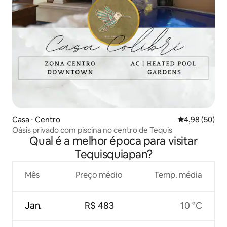
Casa ⋅ Centro
4,98 de uma a
4,98 (50)
Oásis privado com piscina no centro de Tequis
Qual é a melhor época para visitar
Tequisquiapan?
Mês
Preço médio
Temp. média
Jan.
R$ 483
10 °C