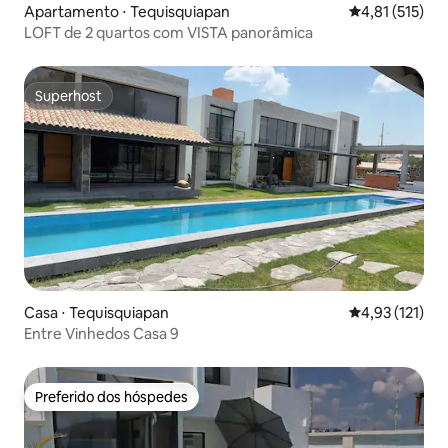
Apartamento ⋅ Tequisquiapan
4,81 de uma av
4,81 (515)
LOFT de 2 quartos com VISTA panorâmica
Superhost
Superhost
Casa ⋅ Tequisquiapan
4,93 de uma av
4,93 (121)
Entre Vinhedos Casa 9
Preferido dos hóspedes
Preferido dos hóspedes