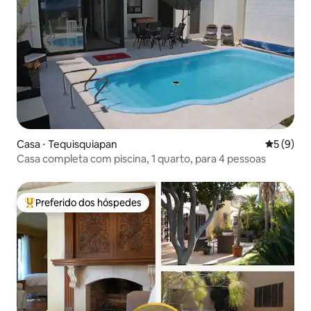
Casa ⋅ Tequisquiapan
5 de uma 
5 (9)
Casa completa com piscina, 1 quarto, para 4 pessoas
Preferido dos hóspedes
Entre os melhores preferidos dos hóspedes