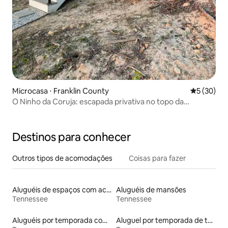
Microcasa ⋅ Franklin County
5 de uma a
5 (30)
O Ninho da Coruja: escapada privativa no topo da
montanha
Destinos para conhecer
Outros tipos de acomodações
Coisas para fazer
Aluguéis de espaços com acesso direto a pistas de esqui
Aluguéis de mansões
Tennessee
Tennessee
Aluguéis por temporada com banheira
Aluguel por temporada de townhouses