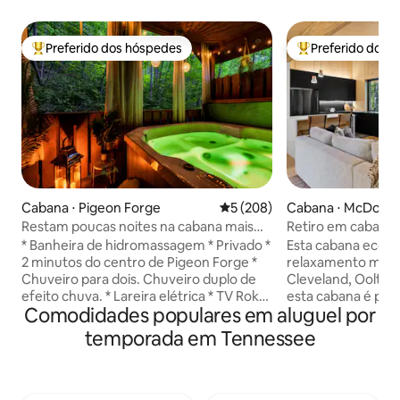
Preferido dos hóspedes
Preferido dos 
Entre os melhores preferidos dos hóspedes
Entre os melhore
Cabana ⋅ Pigeon Forge
5 de uma avaliação média de 
5 (208)
Cabana ⋅ McDonal
Restam poucas noites na cabana mais
Retiro em cabana
bem avaliada, apenas para adultos
size * Perto de C
* Banheira de hidromassagem * Privado *
Esta cabana ecoló
2 minutos do centro de Pigeon Forge *
relaxamento mode
Chuveiro para dois. Chuveiro duplo de
Cleveland, Oolte
efeito chuva. * Lareira elétrica * TV Roku
esta cabana é perf
Comodidades populares em aluguel por
de 50 polegadas * Máquina lava e seca *
aventureiros indivi
Fornecemos materiais de limpeza extras
negócios e famíli
temporada em Tennessee
* Shampoo, condicionador, sabonete
de uma cama king
líquido para o corpo, todos fornecidos *
cama de luxo, ele
Roupões fornecidos * Keurig com k-cups
cozinha de alto nív
e creme fornecidos (8 cápsulas) * O
velocidade para t