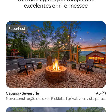
excelentes em Tennessee
Superhost
Superhost
Cabana ⋅ Sevierville
5 de uma 
5 (4)
Nova construção de luxo | Pickleball privativo + vista para
as montanhas