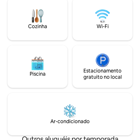
assento sanitário com bidê mantém as
Mergulhe na tranq
coisas extremamente limpas, com
extraordinária ca
aquecedor de assento, ciclos de
ecológica. Locais de interesse: Southern
lavagem e secadora. * Caixa de som
University ~ 8 min
Cozinha
Wi-Fi
Bluetooth * Wi-Fi rápido *Churrasqueira
restaurantes) ~1
a carvão *Complemento: pacote Spicy e
~ 30 minutos I-75 
Romance
Estacionamento
Piscina
gratuito no local
Ar-condicionado
Outros aluguéis por temporada