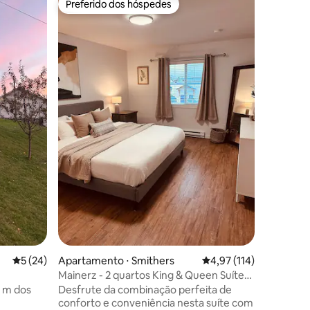
Preferido dos hóspedes
Preferi
os hóspedes
Preferido dos hóspedes
Preferi
Lugar rel
Este novo
localizad
Smithers
Bulkley,
montanha
para cas
não seja 
devido à
1 cama q
ções
cozinha t
para pesc
armazena
Um local 
uma viag
5 de uma avaliação média de 5, 24 avaliações
5 (24)
Apartamento ⋅ Smithers
4,97 de uma avaliação 
4,97 (114)
Mainerz - 2 quartos King & Queen Suíte
#204
0 m dos
Desfrute da combinação perfeita de
conforto e conveniência nesta suíte com