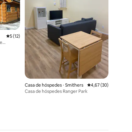
ções
5 de uma avaliação média de 5, 12 avaliações
5 (12)
 e
Casa de hóspedes ⋅ Smithers
4,67 de uma avaliação
4,67 (30)
Casa de hóspedes Ranger Park