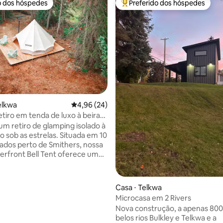
o dos hóspedes
Preferido dos hóspedes
o dos hóspedes
Entre os melhores preferidos d
édia de 5, 116 avaliações
elkwa
4,96 de uma avaliação média de 5, 24 avalia
4,96 (24)
etiro em tenda de luxo à beira
 um retiro de glamping isolado à
io sob as estrelas. Situada em 10
vados perto de Smithers, nossa
verfront Bell Tent oferece uma
a experiência de acampamento
e com o conforto de uma cama
, fogão a lenha, chuveiro quente
Casa ⋅ Telkwa
re e banheiro de compostagem à
Microcasa em 2 Rivers
 vista! Relaxe com um
Nova construção, a apenas 80
eck, passe o dia pescando na
belos rios Bulkley e Telkwa e a
l, nadando, caminhando,