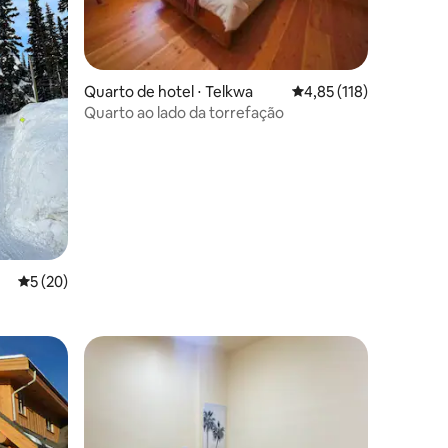
Quarto de hotel ⋅ Telkwa
4,85 de uma avaliação 
4,85 (118)
Quarto ao lado da torrefação
ções
5 de uma avaliação média de 5, 20 avaliações
5 (20)