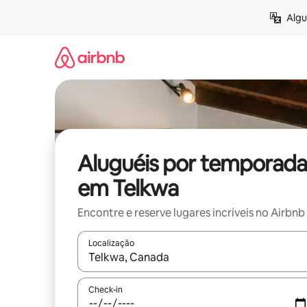
Pular
Algu
para
o
conteúdo
Aluguéis por temporada
em Telkwa
Encontre e reserve lugares incríveis no Airbnb
Localização
Quando os resultados estiverem disponíveis, expl
Check-in