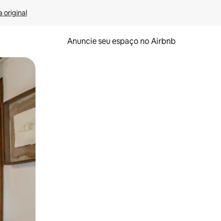
 original
Anuncie seu espaço no Airbnb
 deslizando o dedo na tela.