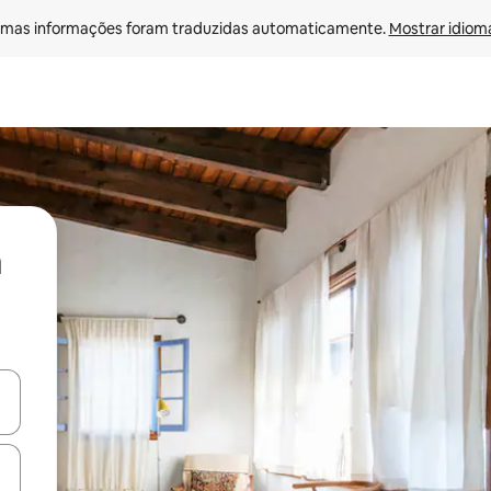
mas informações foram traduzidas automaticamente. 
Mostrar idioma
ore-os usando as seta para cima e para baixo do teclado ou tocando e