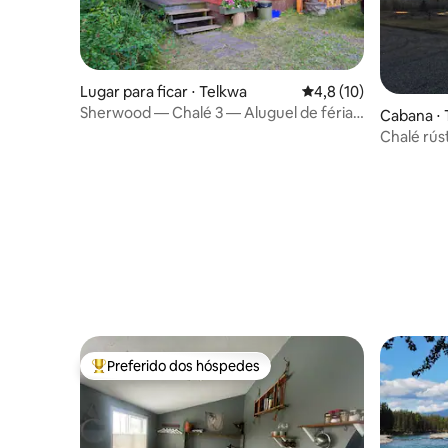
Lugar para ficar ⋅ Telkwa
4,8 de uma avaliação 
4,8 (10)
Sherwood — Chalé 3 — Aluguel de férias
Cabana ⋅ 
rústico
Chalé rús
Preferido dos hóspedes
Entre os melhores preferidos dos hóspedes