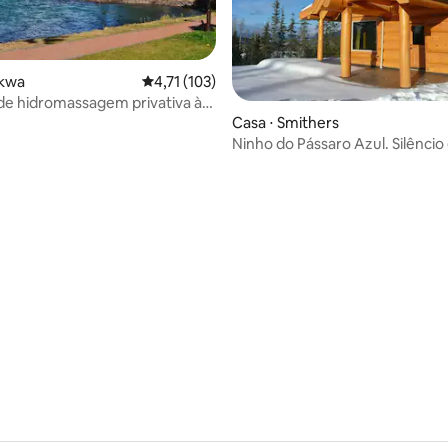
lkwa
4,71 de uma avaliação média de 5, 103 avalia
4,71 (103)
de hidromassagem privativa à
io, vista para a montanha,
édia de 5, 193 avaliações
Casa ⋅ Smithers
Ninho do Pássaro Azul. Silêncio
quietude