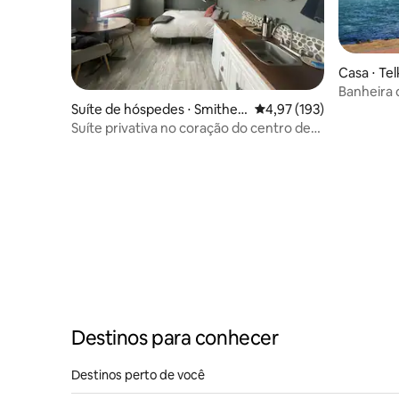
Casa ⋅ Te
Banheira 
beira do r
Suíte de hóspedes ⋅ Smither
4,97 de uma avaliação m
4,97 (193)
parque
s
Suíte privativa no coração do centro de
Smithers
Destinos para conhecer
Destinos perto de você