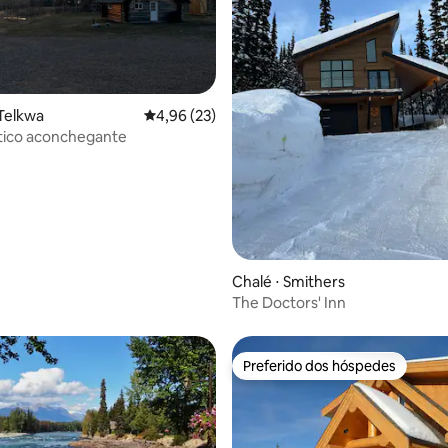
média de 5, 10 avaliações
Telkwa
4,96 de uma avaliação média de 5, 23 avalia
4,96 (23)
tico aconchegante
Chalé ⋅ Smithers
The Doctors' Inn
Preferido dos hóspedes
Preferido dos hóspedes