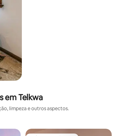
es em Telkwa
o, limpeza e outros aspectos.
Trailer ⋅