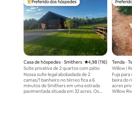
Preferido dos hóspedes
Preferid
Entre os melhores preferidos dos hóspedes
Preferid
Casa de hóspedes ⋅ Smithers
4,98 de uma avaliação m
4,98 (116)
Tenda ⋅ T
Suíte privativa de 2 quartos com pátio
Willow | R
do rio
Nossa suíte legal abobadada de 2
Fuja para
camas/1 banheiro no térreo fica a 6
beira do r
minutos de Smithers em uma estrada
acres pri
pavimentada situada em 32 acres. Os
Willow Ri
quartos estão conectados. Cozinha
autêntic
totalmente abastecida. Berço dobrável
canadens
com lençóis para o seu bebê. Desculpe,
king size
não são permitidos animais de
ao ar liv
estimação. Desfrute de um café da
beira do rio com
manhã complementar (valor adicionado
café no d
de US$ 20). Nossos ovos frescos da
Pat's Poo