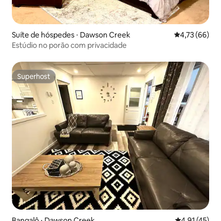
Suíte de hóspedes ⋅ Dawson Creek
4,73 de uma a
4,73 (66)
Estúdio no porão com privacidade
Superhost
Superhost
Bangalô ⋅ Dawson Creek
4,91 de uma a
4,91 (45)