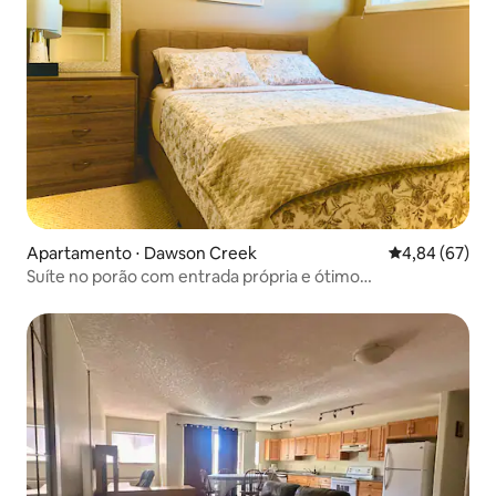
Apartamento ⋅ Dawson Creek
4,84 de uma a
4,84 (67)
Suíte no porão com entrada própria e ótimo
estacionamento