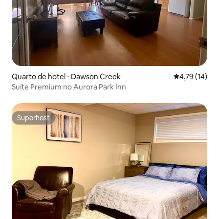
Quarto de hotel ⋅ Dawson Creek
4,79 de uma a
4,79 (14)
Suíte Premium no Aurora Park Inn
Superhost
Superhost