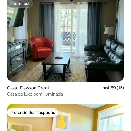
Superhost
Superhost
Casa ⋅ Dawson Creek
4,69 de uma a
4,69 (16)
Casa de luxo bem iluminada
Preferido dos hóspedes
Preferido dos hóspedes