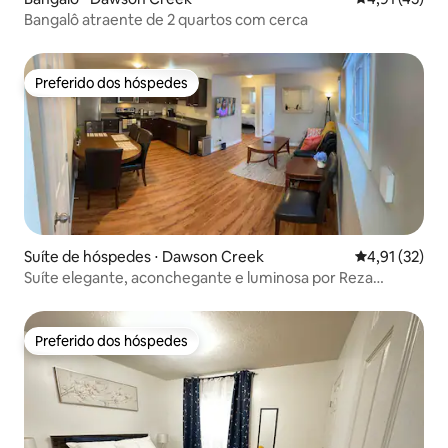
Bangalô atraente de 2 quartos com cerca
Preferido dos hóspedes
Preferido dos hóspedes
Suíte de hóspedes ⋅ Dawson Creek
4,91 de uma a
4,91 (32)
Suíte elegante, aconchegante e luminosa por Reza
Rentals
Preferido dos hóspedes
Preferido dos hóspedes