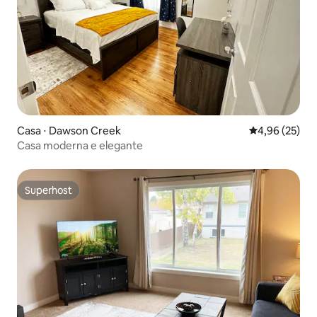
Casa ⋅ Dawson Creek
4,96 de uma a
4,96 (25)
Casa moderna e elegante
Superhost
Superhost