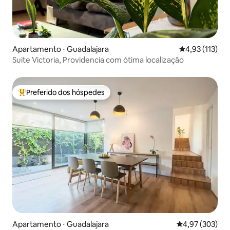
Apartamento ⋅ Guadalajara
4,93 de uma av
4,93 (113)
Suite Victoria, Providencia com ótima localização
Preferido dos hóspedes
Entre os melhores preferidos dos hóspedes
Apartamento ⋅ Guadalajara
4,97 de uma av
4,97 (303)