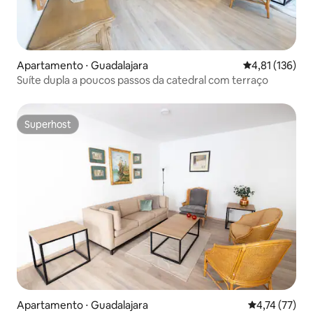
Apartamento ⋅ Guadalajara
4,81 de uma av
4,81 (136)
Suíte dupla a poucos passos da catedral com terraço
Superhost
Superhost
Apartamento ⋅ Guadalajara
4,74 de uma a
4,74 (77)