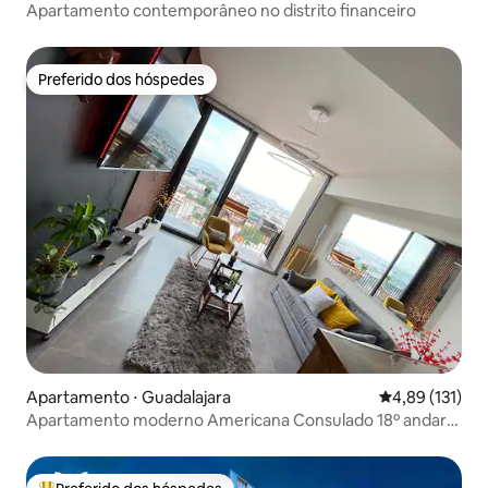
Apartamento contemporâneo no distrito financeiro
Preferido dos hóspedes
Preferido dos hóspedes
Apartamento ⋅ Guadalajara
4,89 de uma av
4,89 (131)
Apartamento moderno Americana Consulado 18º andar
Chapultepec