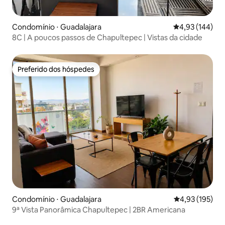
Condomínio ⋅ Guadalajara
4,93 de uma av
4,93 (144)
8C | A poucos passos de Chapultepec | Vistas da cidade
Preferido dos hóspedes
Preferido dos hóspedes
Condomínio ⋅ Guadalajara
4,93 de uma av
4,93 (195)
9ª Vista Panorâmica Chapultepec | 2BR Americana