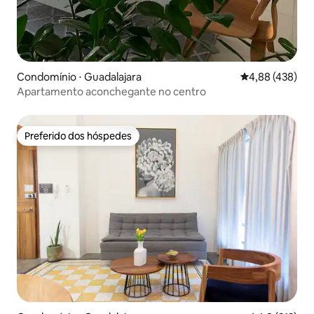
Condomínio ⋅ Guadalajara
4,88 de uma av
4,88 (438)
Apartamento aconchegante no centro
Preferido dos hóspedes
Preferido dos hóspedes