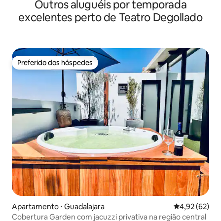
Outros aluguéis por temporada
excelentes perto de Teatro Degollado
Preferido dos hóspedes
Preferido dos hóspedes
Apartamento ⋅ Guadalajara
4,92 de uma a
4,92 (62)
Cobertura Garden com jacuzzi privativa na região central