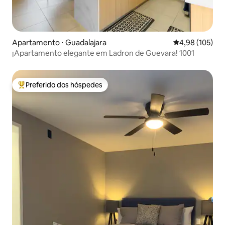
Apartamento ⋅ Guadalajara
4,98 de uma av
4,98 (105)
¡Apartamento elegante em Ladron de Guevara! 1001
Preferido dos hóspedes
Entre os melhores preferidos dos hóspedes