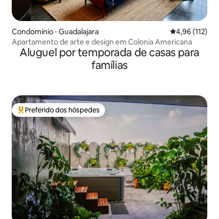
Condomínio ⋅ Guadalajara
4,96 de uma av
4,96 (112)
Apartamento de arte e design em Colonia Americana
Aluguel por temporada de casas para
famílias
Preferido dos hóspedes
Entre os melhores preferidos dos hóspedes