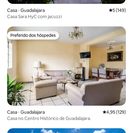
Casa ⋅ Guadalajara
5 de uma av
5 (149)
Casa Sara HyC com jacuzzi
Preferido dos hóspedes
Preferido dos hóspedes
Casa ⋅ Guadalajara
4,95 de uma av
4,95 (129)
Casa no Centro Histórico de Guadalajara.