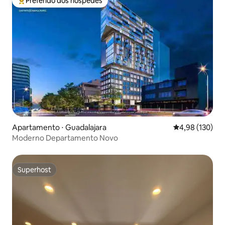
Preferido dos hóspedes
Entre os melhores preferidos dos hóspedes
Apartamento ⋅ Guadalajara
4,98 de uma av
4,98 (130)
Moderno Departamento Novo
Superhost
Superhost