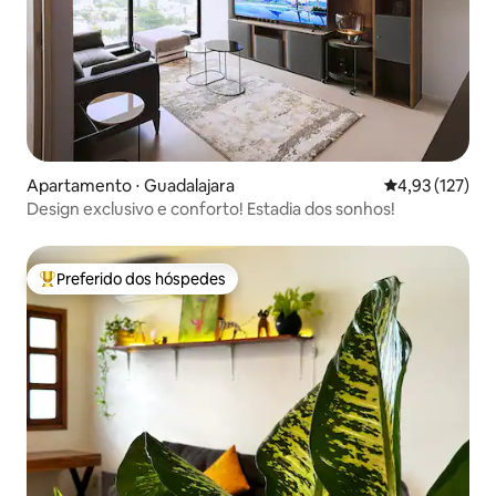
Apartamento ⋅ Guadalajara
4,93 de uma av
4,93 (127)
Design exclusivo e conforto! Estadia dos sonhos!
Preferido dos hóspedes
Entre os melhores preferidos dos hóspedes