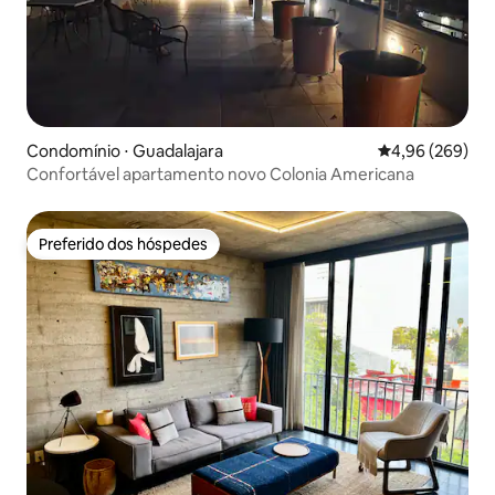
Condomínio ⋅ Guadalajara
4,96 de uma ava
4,96 (269)
Confortável apartamento novo Colonia Americana
Preferido dos hóspedes
Preferido dos hóspedes