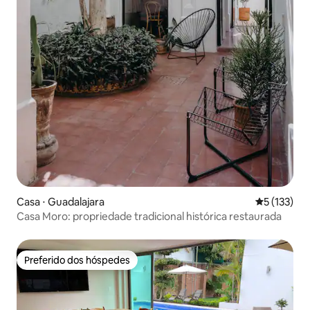
Casa ⋅ Guadalajara
5 de uma av
5 (133)
Casa Moro: propriedade tradicional histórica restaurada
Preferido dos hóspedes
Preferido dos hóspedes