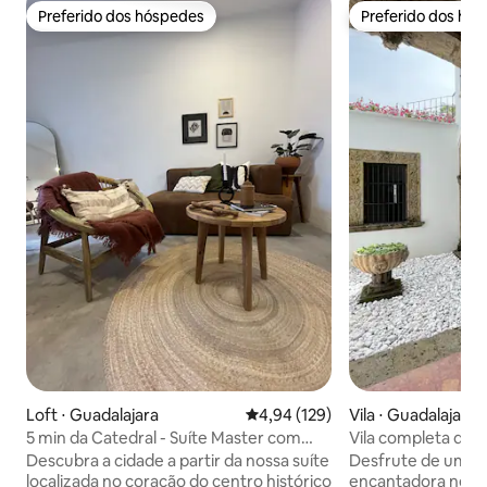
Preferido dos hóspedes
Preferido dos hó
Preferido dos hóspedes
Preferido dos hó
Loft ⋅ Guadalajara
4,94 de uma avaliação média de 
4,94 (129)
Vila ⋅ Guadalajara
5 min da Catedral - Suíte Master com
Vila completa do s
cozinha completa privativa
histórico
Descubra a cidade a partir da nossa suíte
Desfrute de uma 
localizada no coração do centro histórico
encantadora nesta 