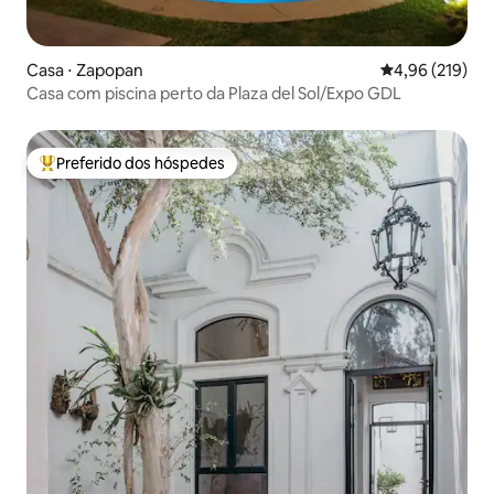
Casa ⋅ Zapopan
4,96 de uma av
4,96 (219)
Casa com piscina perto da Plaza del Sol/Expo GDL
Preferido dos hóspedes
Entre os melhores preferidos dos hóspedes