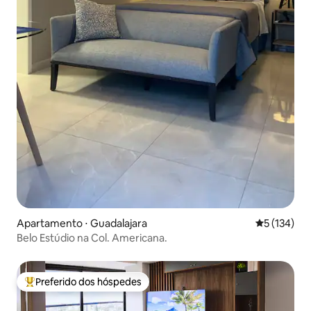
Apartamento ⋅ Guadalajara
5 de uma av
5 (134)
Belo Estúdio na Col. Americana.
Preferido dos hóspedes
Entre os melhores preferidos dos hóspedes