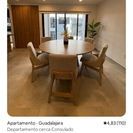
Apartamento ⋅ Guadalajara
4,83 de uma av
4,83 (110)
Departamento cerca Consulado