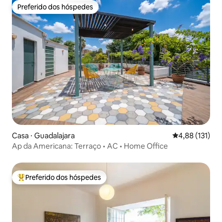
Preferido dos hóspedes
Preferido dos hóspedes
Casa ⋅ Guadalajara
4,88 de uma av
4,88 (131)
Ap da Americana: Terraço • AC • Home Office
Preferido dos hóspedes
Entre os melhores preferidos dos hóspedes