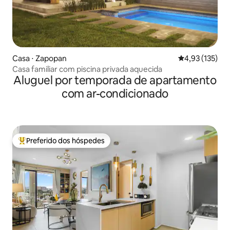
Casa ⋅ Zapopan
4,93 de uma av
4,93 (135)
Casa familiar com piscina privada aquecida
Aluguel por temporada de apartamento
com ar-condicionado
Preferido dos hóspedes
Entre os melhores preferidos dos hóspedes