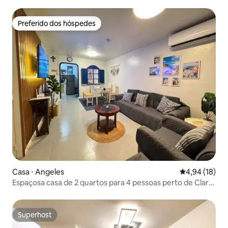
Preferido dos hóspedes
Preferido dos hóspedes
Casa ⋅ Angeles
4,94 de uma a
4,94 (18)
Espaçosa casa de 2 quartos para 4 pessoas perto de Clark
com Wi-Fi/Netflix
Superhost
Superhost