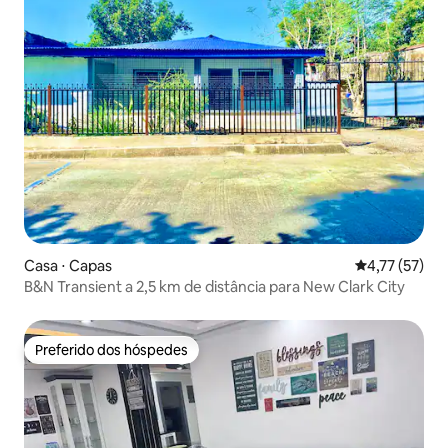
Casa ⋅ Capas
4,77 de uma a
4,77 (57)
B&N Transient a 2,5 km de distância para New Clark City
Preferido dos hóspedes
Preferido dos hóspedes