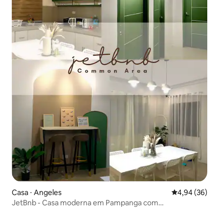
Casa ⋅ Angeles
4,94 de uma a
4,94 (36)
JetBnb - Casa moderna em Pampanga com
estacionamento