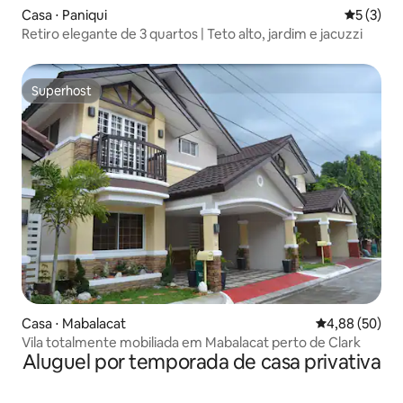
Casa ⋅ Paniqui
5 de uma 
5 (3)
Retiro elegante de 3 quartos | Teto alto, jardim e jacuzzi
Superhost
Superhost
Casa ⋅ Mabalacat
4,88 de uma a
4,88 (50)
Vila totalmente mobiliada em Mabalacat perto de Clark
Aluguel por temporada de casa privativa