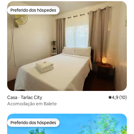
Preferido dos hóspedes
Preferido dos hóspedes
Casa ⋅ Tarlac City
4,9 de uma a
4,9 (10)
Acomodação em Balete
Preferido dos hóspedes
Preferido dos hóspedes