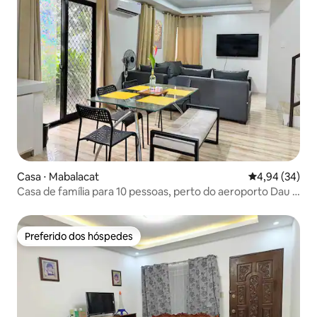
Casa ⋅ Mabalacat
4,94 de uma a
4,94 (34)
Casa de família para 10 pessoas, perto do aeroporto Dau &
Clark
Preferido dos hóspedes
Preferido dos hóspedes