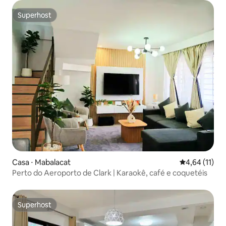
Superhost
Superhost
Casa ⋅ Mabalacat
4,64 de uma a
4,64 (11)
Perto do Aeroporto de Clark | Karaokê, café e coquetéis
Superhost
Superhost