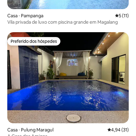
Casa ⋅ Pampanga
5 de uma a
5 (11)
Vila privada de luxo com piscina grande em Magalang
Preferido dos hóspedes
Preferido dos hóspedes
Casa ⋅ Pulung Maragul
4,94 de uma a
4,94 (31)