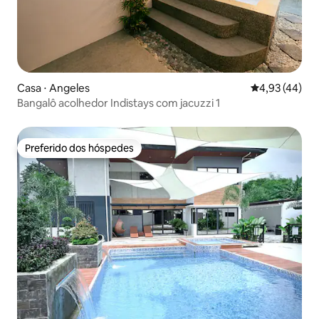
Casa ⋅ Angeles
4,93 de uma a
4,93 (44)
Bangalô acolhedor Indistays com jacuzzi 1
Preferido dos hóspedes
Preferido dos hóspedes