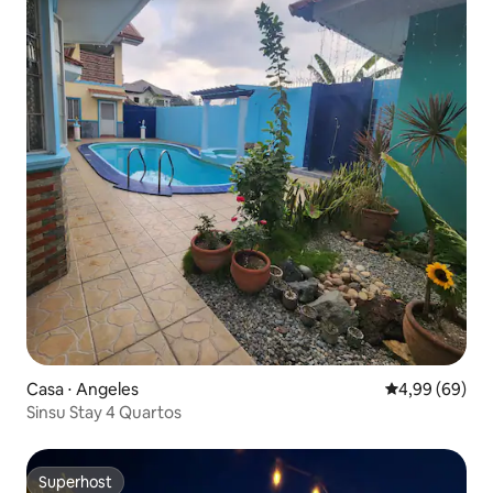
Casa ⋅ Angeles
4,99 de uma av
4,99 (69)
Sinsu Stay 4 Quartos
Superhost
Superhost