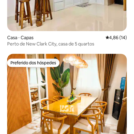
Casa ⋅ Capas
4,86 de uma a
4,86 (14)
Perto de New Clark City, casa de 5 quartos
Preferido dos hóspedes
Preferido dos hóspedes