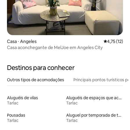
Casa ⋅ Angeles
4,75 de uma a
4,75 (12)
Casa aconchegante de MelJoe em Angeles City
Destinos para conhecer
Outros tipos de acomodações
Principais pontos turísticos po
Aluguéis de vilas
Aluguéis de espaços que aceitam animais de estimação
Tarlac
Tarlac
Pousadas
Aluguel por temporada de townhouses
Tarlac
Tarlac