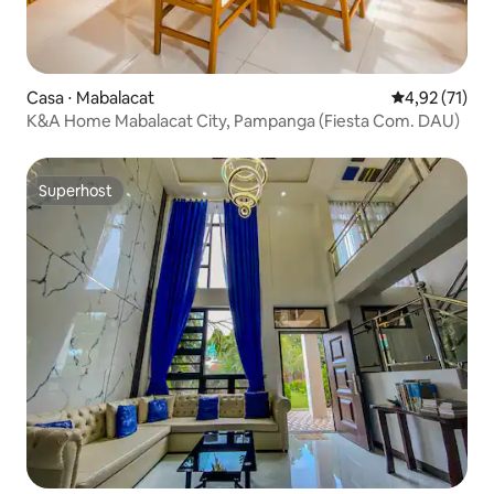
Casa ⋅ Mabalacat
4,92 de uma a
4,92 (71)
K&A Home Mabalacat City, Pampanga (Fiesta Com. DAU)
Superhost
Superhost