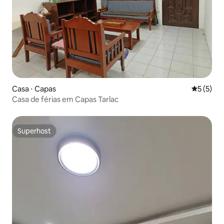
Casa ⋅ Capas
5 de uma 
5 (5)
Casa de férias em Capas Tarlac
Superhost
Superhost