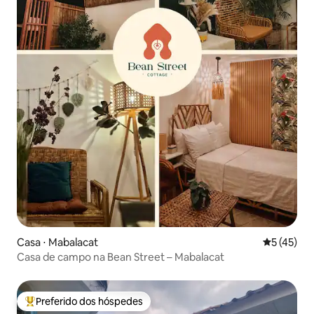
Casa ⋅ Mabalacat
5 de uma a
5 (45)
Casa de campo na Bean Street – Mabalacat
Preferido dos hóspedes
Entre os melhores preferidos dos hóspedes