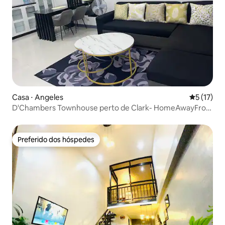
Casa ⋅ Angeles
5 de uma a
5 (17)
D'Chambers Townhouse perto de Clark- HomeAwayFrom
Home
Preferido dos hóspedes
Preferido dos hóspedes