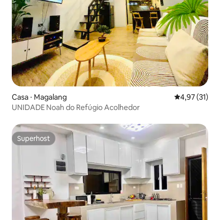
Casa ⋅ Magalang
4,97 de uma a
4,97 (31)
UNIDADE Noah do Refúgio Acolhedor
Superhost
Superhost