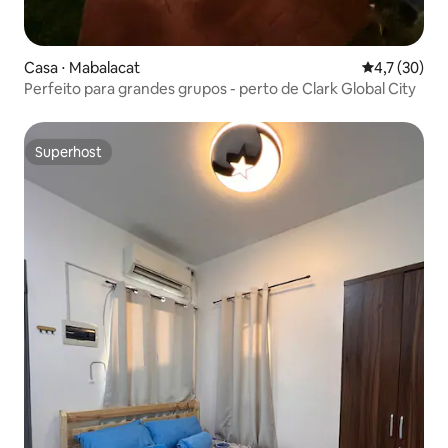
Casa ⋅ Mabalacat
4,7 de uma a
4,7 (30)
Perfeito para grandes grupos - perto de Clark Global City
Superhost
Superhost