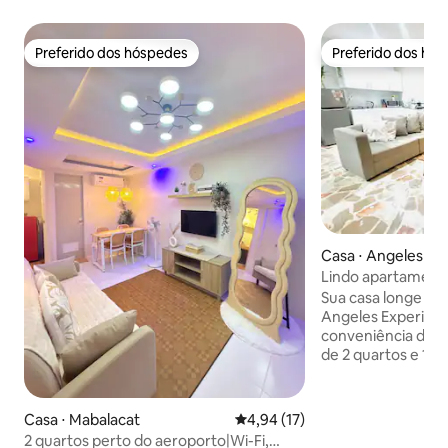
Preferido dos hóspedes
Preferido dos hó
Preferido dos hóspedes
Preferido dos hó
Casa ⋅ Angeles
Lindo apartament
Balibago, a 5 minu
Sua casa longe de
Angeles Experimen
conveniência dest
de 2 quartos e 1 b
perfeita longe de 
minutos do SM Cla
convenções SMX e 
Casa ⋅ Mabalacat
4,94 de uma avaliação média de
4,94 (17)
de Clark e a 15-2
2 quartos perto do aeroporto|Wi-Fi,