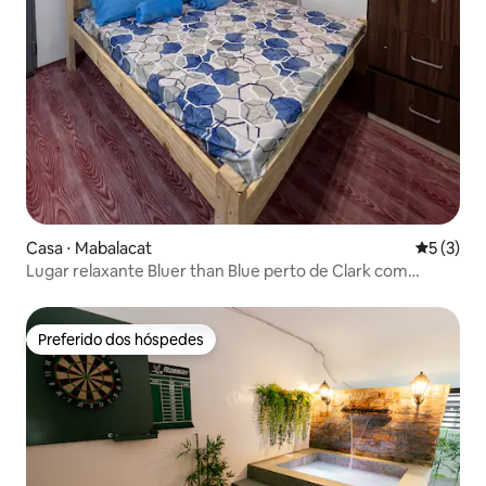
Casa ⋅ Mabalacat
5 de uma 
5 (3)
Lugar relaxante Bluer than Blue perto de Clark com
piscina
Preferido dos hóspedes
Preferido dos hóspedes