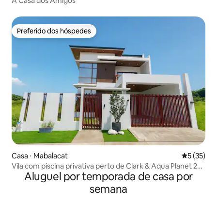
A Casa dos Amigos
Preferido dos hóspedes
Preferido dos hóspedes
Casa ⋅ Mabalacat
5 de uma a
5 (35)
Vila com piscina privativa perto de Clark & Aqua Planet 20
Aluguel por temporada de casa por
pax
semana