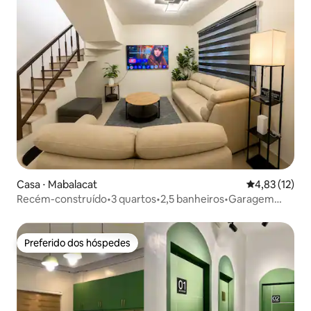
Casa ⋅ Mabalacat
4,83 de uma a
4,83 (12)
Recém-construído•3 quartos•2,5 banheiros•Garagem
coberta própria•Perto de Clark
Preferido dos hóspedes
Preferido dos hóspedes