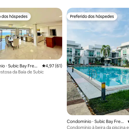
o dos hóspedes
Preferido dos hóspedes
o dos hóspedes
Preferido dos hóspedes
o ⋅ Subic Bay Freep
4,97 de uma avaliação média de 5, 61 avalia
4,97 (61)
média de 5, 81 avaliações
estosa da Baía de Subic
Condomínio ⋅ Subic Bay Free
port Zone
Condomínio à beira da piscina 