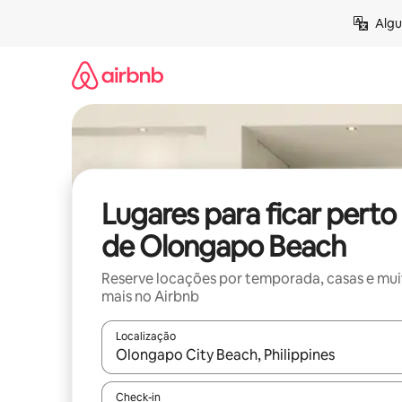
Pular
Algu
para
o
conteúdo
Lugares para ficar perto
de Olongapo Beach
Reserve locações por temporada, casas e mu
mais no Airbnb
Localização
Quando os resultados estiverem disponíveis, expl
Check-in