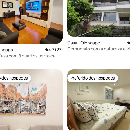
Casa ⋅ Olongapo
4
Comunhão com a natureza e vis
ongapo
4,7 de uma avaliação média de 5, 27 avalia
4,7 (27)
édia de 5, 251 avaliações
baía ao pôr do sol
asa com 3 quartos perto da
, inflável
o dos hóspedes
Preferido dos hóspedes
o dos hóspedes
Preferido dos hóspedes
média de 5, 14 avaliações