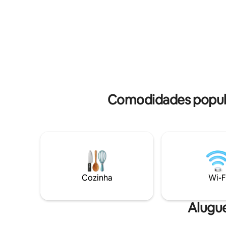
livre •Red
espuma de chão de tamanho único
Segurança
Toalhas Detergente de louça
Aceita an
Xampu/condicionador/gel de banho de
extras ap
hotel Smart TV LED 4k Wi-Fi de 200 Mbps
*com tax
Chuveiro quente Estacionamento
gratuito Cozinha completa/é possível
cozinhar
Comodidades popula
Cozinha
Wi-F
Alugu