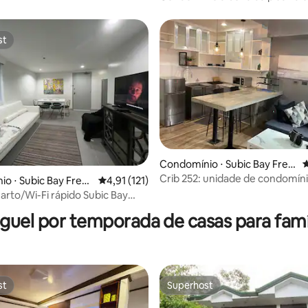
Bay
st
st
média de 5, 55 avaliações
Condomínio ⋅ Subic Bay Free
4
port Zone
Crib 252: unidade de condomín
o ⋅ Subic Bay Free
4,91 de uma avaliação média de 5, 121 avalia
4,91 (121)
moderna e elegante para féria
e
uarto/Wi-Fi rápido Subic Bay
 Zone
guel por temporada de casas para famí
st
Superhost
st
Superhost