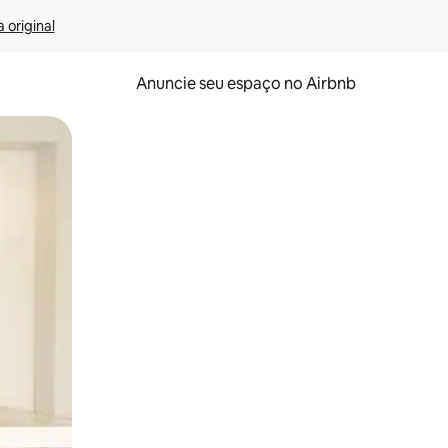
 original
Anuncie seu espaço no Airbnb
 deslizando o dedo na tela.