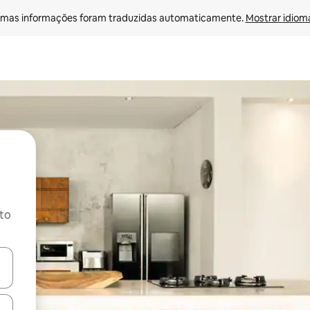
mas informações foram traduzidas automaticamente. 
Mostrar idioma
ito
ore-os usando as seta para cima e para baixo do teclado ou tocando e