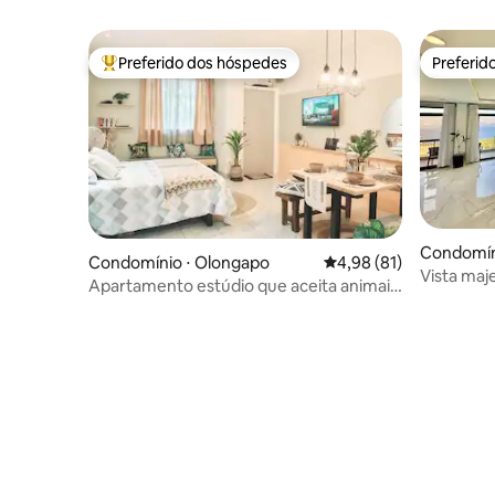
Preferido dos hóspedes
Preferid
Entre os melhores preferidos dos hóspedes
Preferid
Condomíni
Condomínio ⋅ Olongapo
4,98 de uma avaliação 
4,98 (81)
ort Zone
Vista maj
Apartamento estúdio que aceita animais
de estimação - SBMA Olongapo City