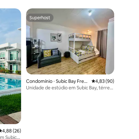
Superhost
Superhost
ções
Condomínio ⋅ Subic Bay Free
4,83 de uma avaliação
4,83 (90)
port Zone
Unidade de estúdio em Subic Bay, térreo,
perto da praia
4,88 de uma avaliação média de 5, 26 avaliações
4,88 (26)
em Subic