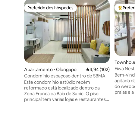
Preferido dos hóspedes
Prefe
Preferido dos hóspedes
Entre os
Townhouse
port Zon
Eiwa Nest
Apartamento ⋅ Olongapo
4,94 de uma avaliação m
4,94 (102)
café da m
Bem-vindo
Condomínio espaçoso dentro de SBMA
agitada d
Este condomínio estúdio recém
do Aeropo
reformado está localizado dentro da
praias e a
Zona Franca da Baía de Subic. O piso
esta acon
principal tem várias lojas e restaurantes.
quadrados
Fica a poucos minutos a pé do Harbor
banheira a
Point Mall, a alguns quarteirões do Subic
de jantar. RECURSOS NOTÁVEIS: •Camas
Bay Boardwalk, Royal duty free e muito
confortáve
mais! Este condomínio dispõe de:
Chuveiro 
Segurança 24h 1 cama queen size 1 sofá-
de estimaç
cama de tamanho completo 1 colchão de