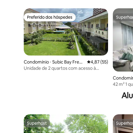
Preferido dos hóspedes
Superho
Preferido dos hóspedes
Superho
Condomínio ⋅ Subic Bay Freep
4,87 de uma avaliação 
4,87 (55)
ort Zone
Unidade de 2 quartos com acesso à
piscina e que aceita animais de
Condomíni
estimação
port Zon
42 m² 1 q
Freeport
Alu
Superhost
Superho
Superhost
Superho