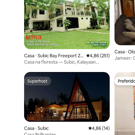
Casa ⋅ Ol
Casa ⋅ Subic Bay Freeport Zo
4,86 de uma avaliação m
4,86 (251)
Jameer: C
ne
Casa na floresta — Subic, Kalayaan
praia, iate
Village
Superhost
Preferid
Superhost
Preferid
Casa ⋅ Subic
4,86 de uma avaliação 
4,86 (14)
Casa Brilhantes