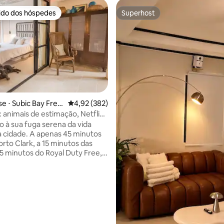
rido dos hóspedes
Superhost
 melhores preferidos dos hóspedes
Superhost
 ⋅ Subic Bay Free
4,92 de uma avaliação média de 5, 382 avalia
4,92 (382)
e
: animais de estimação, Netflix,
édia de 5, 102 avaliações
anhã, banheira!
 à sua fuga serena da vida
a cidade. A apenas 45 minutos
rto Clark, a 15 minutos das
 5 minutos do Royal Duty Free,
chegante suíte de 30 metros
 abre para um pátio com
o ar livre, churrasqueira e área
is •Banheira ao ar livre •
quente •Quintal para animais
ão •Wi-Fi Grill • Jantar ao ar