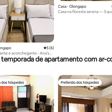
Casa ⋅ Olongapo
Casa na floresta serena — 3 qu
ongapo
5 de uma avaliação média de 5, 6 avalia
5 (6)
ante e aconchegante - Ana's
r temporada de apartamento com ar-c
nsient
o dos hóspedes
Preferido dos hóspedes
o dos hóspedes
Preferido dos hóspedes