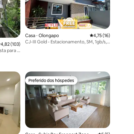
Casa ⋅ Olongapo
4,75 de uma avaliação
4,75 (16)
CJ-III Gold - Estacionamento, SM, 1gb/s,
,82 de uma avaliação média de 5, 103 avaliações
4,82 (103)
Netflix, Varanda
ta para a
ções
Preferido dos hóspedes
Preferido dos hóspedes