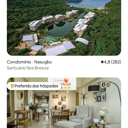
Condomínio ⋅ Nasugbu
4,8 de uma av
4,8 (282)
Santuário Sea Breeze
Preferido dos hóspedes
Entre os melhores preferidos dos hóspedes