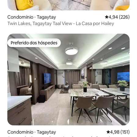
Condomínio ⋅ Tagaytay
4,94 de uma ava
4,94 (226)
Twin Lakes, Tagaytay Taal View - La Casa por Hailey
Preferido dos hóspedes
Preferido dos hóspedes
Condomínio ⋅ Tagaytay
4,98 de uma av
4,98 (151)