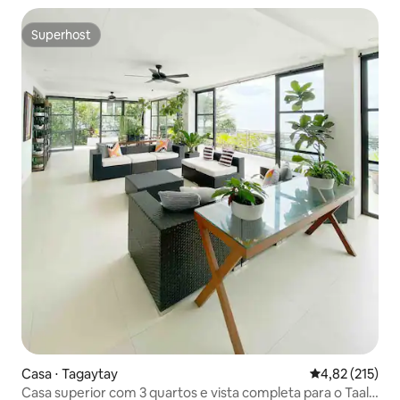
Superhost
Superhost
Casa ⋅ Tagaytay
4,82 de uma av
4,82 (215)
Casa superior com 3 quartos e vista completa para o Taal