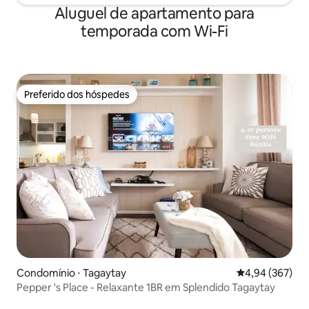
Aluguel de apartamento para
temporada com Wi-Fi
Preferido dos hóspedes
Preferido dos hóspedes
Condomínio ⋅ Tagaytay
4,94 de uma ava
4,94 (367)
Pepper 's Place - Relaxante 1BR em Splendido Tagaytay