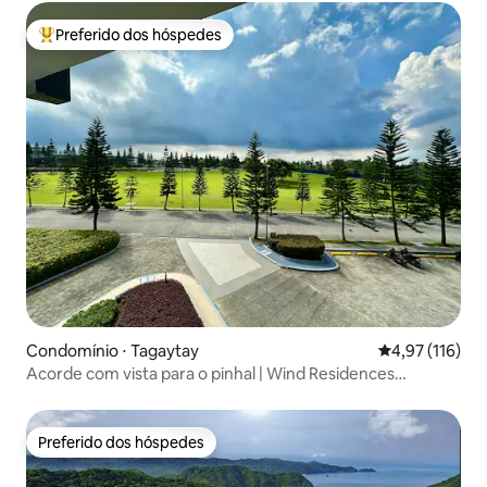
Preferido dos hóspedes
Entre os melhores preferidos dos hóspedes
Condomínio ⋅ Tagaytay
4,97 de uma av
4,97 (116)
Acorde com vista para o pinhal | Wind Residences
Tagaytay
Preferido dos hóspedes
Preferido dos hóspedes