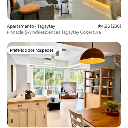
Apartamento ⋅ Tagaytay
4,96 de uma ava
4,96 (206)
Pinnacle@WindResidences Tagaytay Cobertura
Preferido dos hóspedes
Preferido dos hóspedes