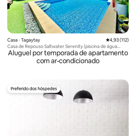
Casa ⋅ Tagaytay
4,93 de uma av
4,93 (112)
Casa de Repouso Saltwater Serenity (piscina de água
Aluguel por temporada de apartamento
salgada)
com ar-condicionado
Preferido dos hóspedes
Preferido dos hóspedes