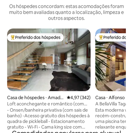
Os hóspedes concordam: estas acomodações foram
muito bem avaliadas quanto a localização, limpeza e
outros aspectos.
Preferido dos hóspedes
Preferido dos 
Entre os melhores preferidos dos hóspedes
Entre os melhore
Casa de hóspedes ⋅ Amade
4,97 de uma avaliação média de 
4,97 (342)
Casa ⋅ Alfonso
o
Loft aconchegante e romântico (com
A BellaVilla Tagay
águas termais privativas)
aquecida)
- Onsen/banheira privativa (com sais de
Esta moderna vila 
banho) -Acesso gratuito dos hóspedes à
recém-construída
quadra de pickleball - Estacionamento
uma piscina terma
gratuito - Wi-Fi - Cama king size com
relaxante enquant
roupa de cama e toalhas limpas - TV 4K
fria de Tagatay! BellaVilla possui uma