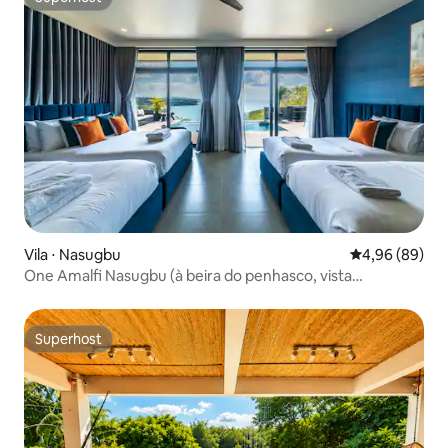
Superhost
Vila ⋅ Nasugbu
4,96 de uma av
4,96 (89)
One Amalfi Nasugbu (à beira do penhasco, vista
deslumbrante)
Superhost
Superhost