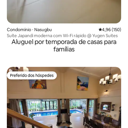
Condomínio ⋅ Nasugbu
4,96 de uma av
4,96 (150)
Suíte Japandi moderna com Wi-Fi rápido @ Yugen Suites
Aluguel por temporada de casas para
famílias
Preferido dos hóspedes
Preferido dos hóspedes