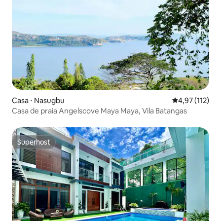
Casa ⋅ Nasugbu
4,97 de uma av
4,97 (112)
Casa de praia Angelscove Maya Maya, Vila Batangas
Superhost
Superhost