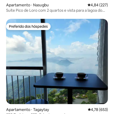
Apartamento ⋅ Nasugbu
4,84 de uma av
4,84 (227)
Suíte Pico de Loro com 2 quartos e vista para a lagoa do
Sebie
Preferido dos hóspedes
Preferido dos hóspedes
Apartamento ⋅ Tagaytay
4,78 de uma av
4,78 (653)