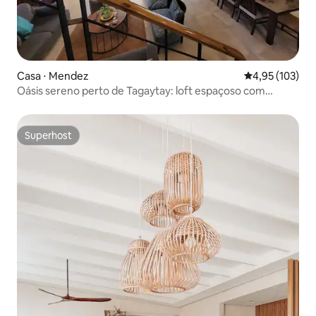
Casa ⋅ Mendez
4,95 de uma av
4,95 (103)
Oásis sereno perto de Tagaytay: loft espaçoso com
piscina
Superhost
Superhost