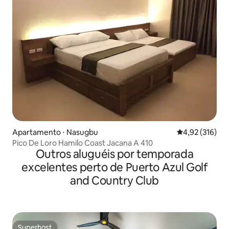
Apartamento ⋅ Nasugbu
4,92 de uma av
4,92 (316)
Pico De Loro Hamilo Coast Jacana A 410
Outros aluguéis por temporada
excelentes perto de Puerto Azul Golf
and Country Club
Superhost