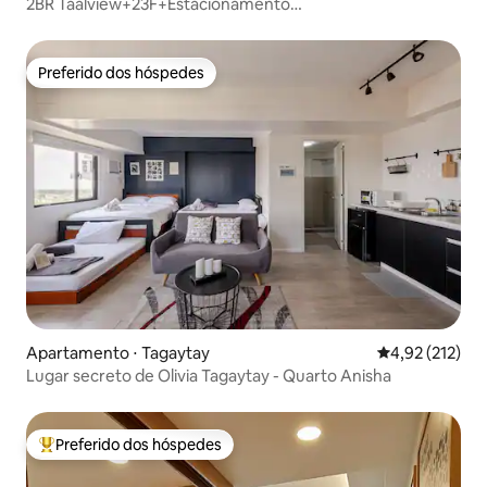
2BR Taalview+23F+Estacionamento
gratuito+2TvNetflix+Karaok
Preferido dos hóspedes
Preferido dos hóspedes
Apartamento ⋅ Tagaytay
4,92 de uma av
4,92 (212)
Lugar secreto de Olivia Tagaytay - Quarto Anisha
Preferido dos hóspedes
Entre os melhores preferidos dos hóspedes