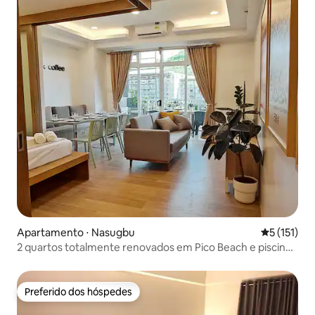
Apartamento ⋅ Nasugbu
5 de uma av
5 (151)
2 quartos totalmente renovados em Pico Beach e piscinas
do clube
Preferido dos hóspedes
Preferido dos hóspedes