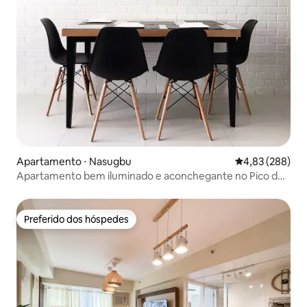
Apartamento ⋅ Nasugbu
4,83 de uma ava
4,83 (288)
Apartamento bem iluminado e aconchegante no Pico de
Loro
Preferido dos hóspedes
Preferido dos hóspedes