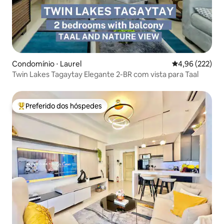
Condomínio ⋅ Laurel
4,96 de uma av
4,96 (222)
Twin Lakes Tagaytay Elegante 2-BR com vista para Taal
Preferido dos hóspedes
Entre os melhores preferidos dos hóspedes