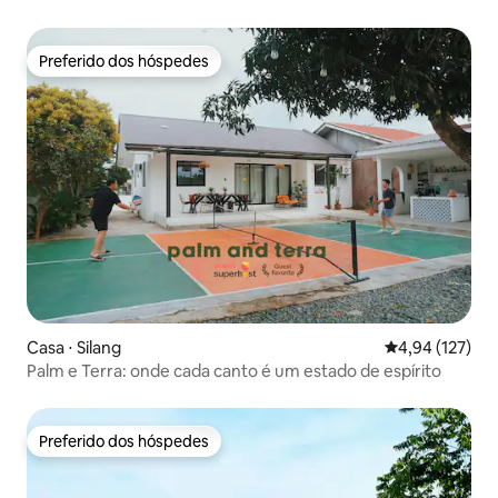
@ Greenhouse
Preferido dos hóspedes
Preferido dos hóspedes
Casa ⋅ Silang
4,94 de uma av
4,94 (127)
Palm e Terra: onde cada canto é um estado de espírito
Preferido dos hóspedes
Preferido dos hóspedes