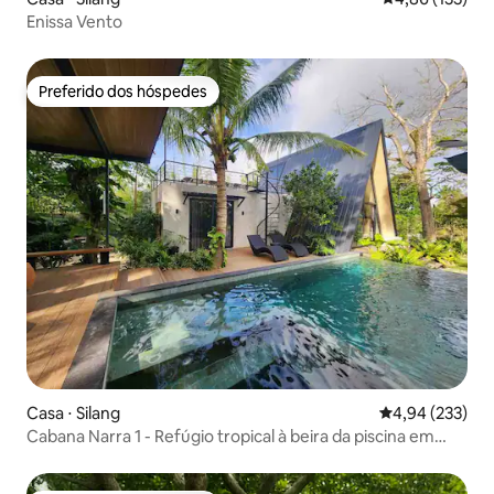
Enissa Vento
Preferido dos hóspedes
Preferido dos hóspedes
Casa ⋅ Silang
4,94 de uma av
4,94 (233)
Cabana Narra 1 - Refúgio tropical à beira da piscina em
Silang