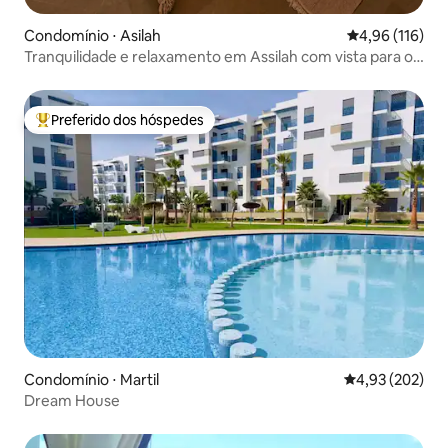
Condomínio ⋅ Asilah
4,96 de uma av
4,96 (116)
Tranquilidade e relaxamento em Assilah com vista para o
Golfe e o Oceano
Preferido dos hóspedes
Entre os melhores preferidos dos hóspedes
Condomínio ⋅ Martil
4,93 de uma av
4,93 (202)
Dream House