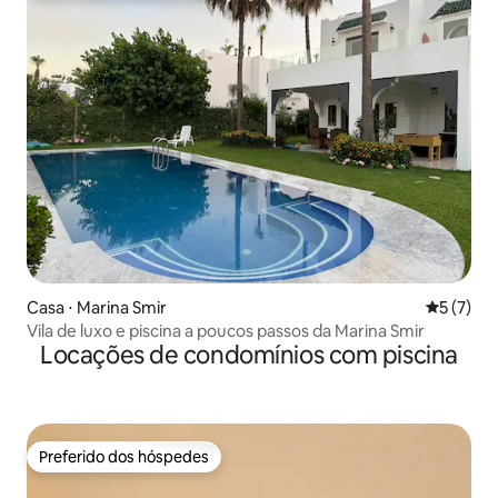
Casa ⋅ Marina Smir
5 de uma 
5 (7)
Vila de luxo e piscina a poucos passos da Marina Smir
Locações de condomínios com piscina
Preferido dos hóspedes
Preferido dos hóspedes