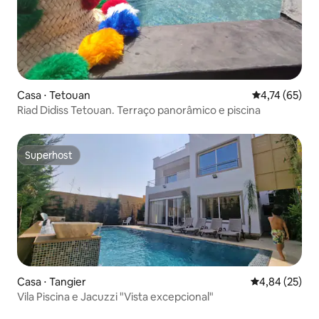
Casa ⋅ Tetouan
4,74 de uma a
4,74 (65)
Riad Didiss Tetouan. Terraço panorâmico e piscina
Superhost
Superhost
Casa ⋅ Tangier
4,84 de uma a
4,84 (25)
Vila Piscina e Jacuzzi "Vista excepcional"