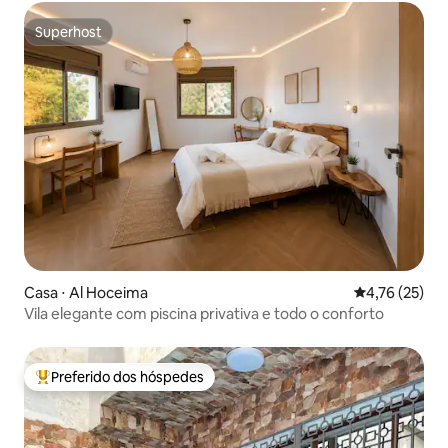
Superhost
Superhost
Casa ⋅ Al Hoceima
4,76 de uma a
4,76 (25)
Vila elegante com piscina privativa e todo o conforto
Preferido dos hóspedes
Entre os melhores preferidos dos hóspedes