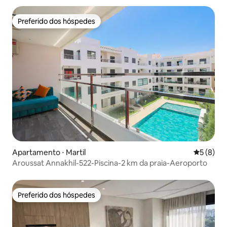
Preferido dos hóspedes
Preferido dos hóspedes
Apartamento ⋅ Martil
5 de uma 
5 (8)
Aroussat Annakhil-522-Piscina-2 km da praia-Aeroporto
Preferido dos hóspedes
Preferido dos hóspedes