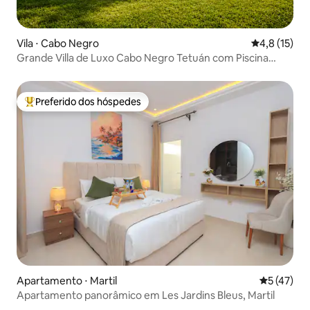
Vila ⋅ Cabo Negro
4,8 de uma a
4,8 (15)
Grande Villa de Luxo Cabo Negro Tetuán com Piscina
Privada
Preferido dos hóspedes
Entre os melhores preferidos dos hóspedes
Apartamento ⋅ Martil
5 de uma a
5 (47)
Apartamento panorâmico em Les Jardins Bleus, Martil