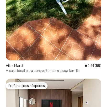
Vila ⋅ Martil
4,91 de uma a
4,91 (58)
A casa ideal para aproveitar com a sua família
Preferido dos hóspedes
Preferido dos hóspedes