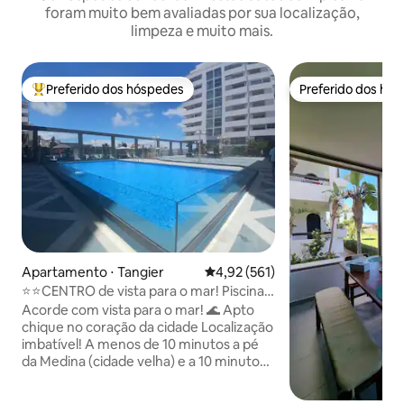
foram muito bem avaliadas por sua localização,
limpeza e muito mais.
Preferido dos hóspedes
Preferido dos hó
Entre os melhores preferidos dos hóspedes
Preferido dos hó
Apartamento ⋅ Tangier
4,92 de uma avaliação média de 
4,92 (561)
⭐⭐CENTRO de vista para o mar! Piscina.
HIGIENIZADO!
Acorde com vista para o mar! 🌊 Apto
chique no coração da cidade Localização
imbatível! A menos de 10 minutos a pé
da Medina (cidade velha) e a 10 minutos
da praia Apartamento elegante de 100
m² com vista para o mar de todos os