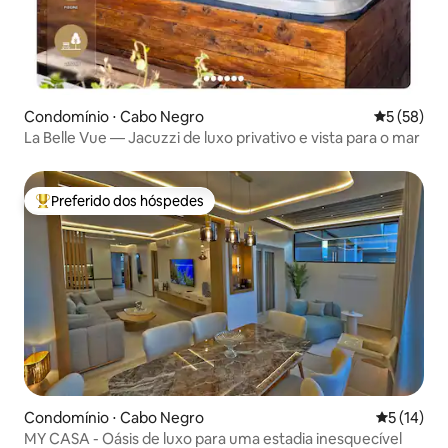
Condomínio ⋅ Cabo Negro
5 de uma a
5 (58)
La Belle Vue — Jacuzzi de luxo privativo e vista para o mar
Preferido dos hóspedes
Entre os melhores preferidos dos hóspedes
Condomínio ⋅ Cabo Negro
5 de uma a
5 (14)
MY CASA - Oásis de luxo para uma estadia inesquecível