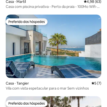
Casa ⋅ Martil
4,98 de uma a
4,98 (63)
Casa com piscina privativa - Perto da praia - 100Mo Wifi-
Netlfix
Preferido dos hóspedes
Preferido dos hóspedes
Casa ⋅ Tangier
5 de uma 
5 (7)
Vila com vista espetacular para o mar Sem vizinhos
Preferido dos hóspedes
Preferido dos hóspedes