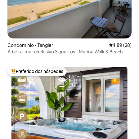
Condomínio ⋅ Tangier
4,89 de uma a
4,89 (28)
À beira-mar exclusivo 3 quartos - Marina Walk & Beach
Preferido dos hóspedes
Entre os melhores preferidos dos hóspedes