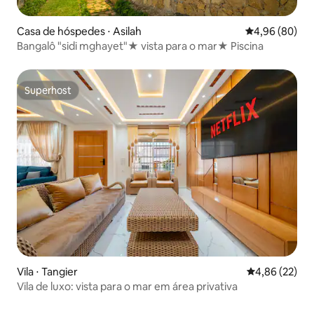
Casa de hóspedes ⋅ Asilah
4,96 de uma av
4,96 (80)
Bangalô "sidi mghayet"★ vista para o mar★ Piscina
Superhost
Superhost
Vila ⋅ Tangier
4,86 de uma a
4,86 (22)
Vila de luxo: vista para o mar em área privativa