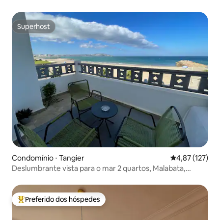
Superhost
Superhost
Condomínio ⋅ Tangier
4,87 de uma av
4,87 (127)
Deslumbrante vista para o mar 2 quartos, Malabata,
Tânger
Preferido dos hóspedes
Entre os melhores preferidos dos hóspedes