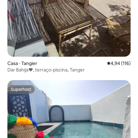
Casa ⋅ Tangier
4,94 de uma av
4,94 (116)
Dar Bahija❤️, terraço-piscina, Tanger
Superhost
Superhost