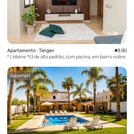
Apartamento ⋅ Tangier
5 de uma 
5 (6)
* L'ébène *t3 de alto padrão, com piscina, em bairro nobre
Superhost
Superhost