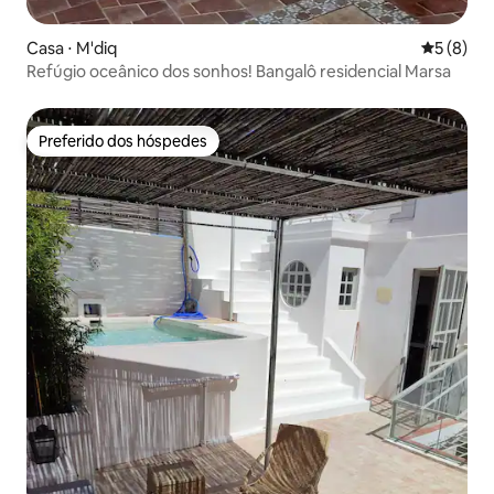
Casa ⋅ M'diq
5 de uma 
5 (8)
Refúgio oceânico dos sonhos! Bangalô residencial Marsa
Preferido dos hóspedes
Preferido dos hóspedes