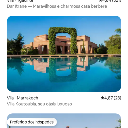
Vila ⋅ Tgadirte
4,84 de uma av
4,84 (321)
Dar Itrane — Maravilhosa e charmosa casa berbere
Vila ⋅ Marrakech
4,87 de uma a
4,87 (23)
Villa Koutoubia, seu oásis luxuoso
Preferido dos hóspedes
Preferido dos hóspedes