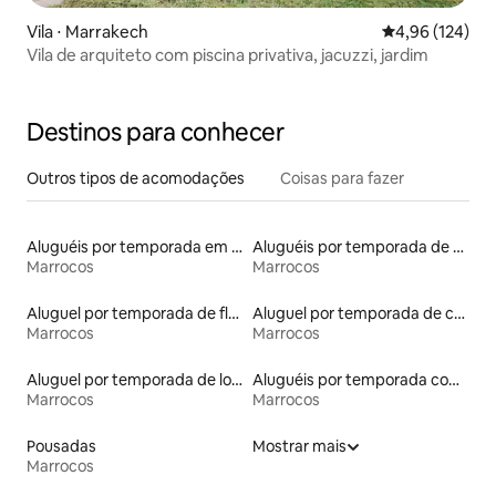
Vila ⋅ Marrakech
4,96 de uma av
4,96 (124)
Vila de arquiteto com piscina privativa, jacuzzi, jardim
Destinos para conhecer
Outros tipos de acomodações
Coisas para fazer
Aluguéis por temporada em resorts
Aluguéis por temporada de acomodações de luxo
Marrocos
Marrocos
Aluguel por temporada de flats
Aluguel por temporada de castelos
Marrocos
Marrocos
Aluguel por temporada de lofts
Aluguéis por temporada com cama de altura acessível
Marrocos
Marrocos
Pousadas
Mostrar mais
Marrocos