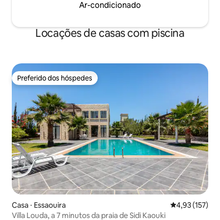
Ar-condicionado
Locações de casas com piscina
Preferido dos hóspedes
Preferido dos hóspedes
Casa ⋅ Essaouira
4,93 de uma av
4,93 (157)
Villa Louda, a 7 minutos da praia de Sidi Kaouki