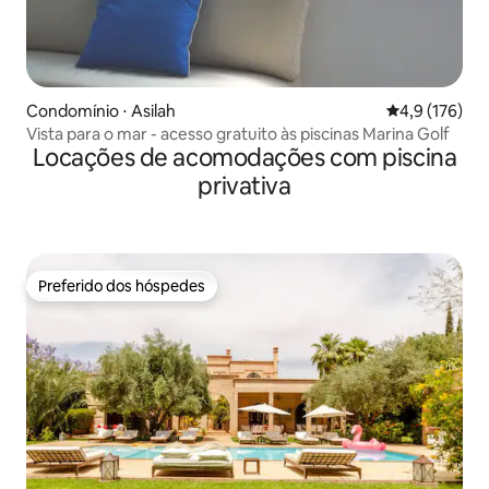
Condomínio ⋅ Asilah
4,9 de uma av
4,9 (176)
Vista para o mar - acesso gratuito às piscinas Marina Golf
Locações de acomodações com piscina
privativa
Preferido dos hóspedes
Preferido dos hóspedes