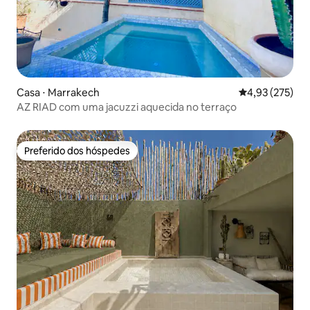
Casa ⋅ Marrakech
4,93 de uma av
4,93 (275)
AZ RIAD com uma jacuzzi aquecida no terraço
Preferido dos hóspedes
Preferido dos hóspedes