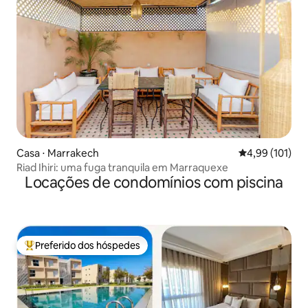
Casa ⋅ Marrakech
4,99 de uma av
4,99 (101)
Riad Ihiri: uma fuga tranquila em Marraquexe
Locações de condomínios com piscina
Preferido dos hóspedes
Entre os melhores preferidos dos hóspedes