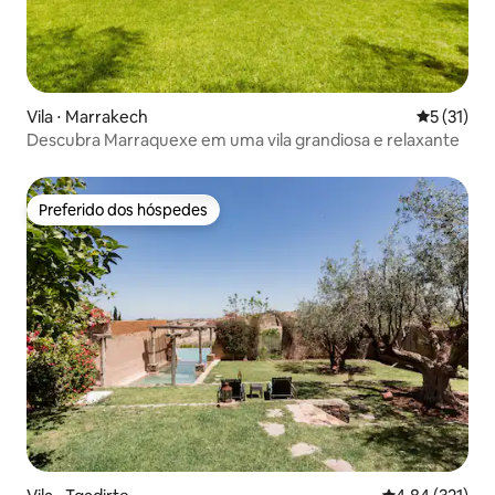
Vila ⋅ Marrakech
5 de uma a
5 (31)
Descubra Marraquexe em uma vila grandiosa e relaxante
Preferido dos hóspedes
Preferido dos hóspedes