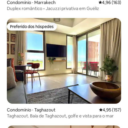
Condomínio ⋅ Marrakech
4,96 de uma av
4,96 (163)
Duplex romântico • Jacuzzi privativa em Guéliz
Preferido dos hóspedes
Preferido dos hóspedes
Condomínio ⋅ Taghazout
4,95 de uma av
4,95 (157)
Taghazout. Baía de Taghazout, golfe e vista para o mar