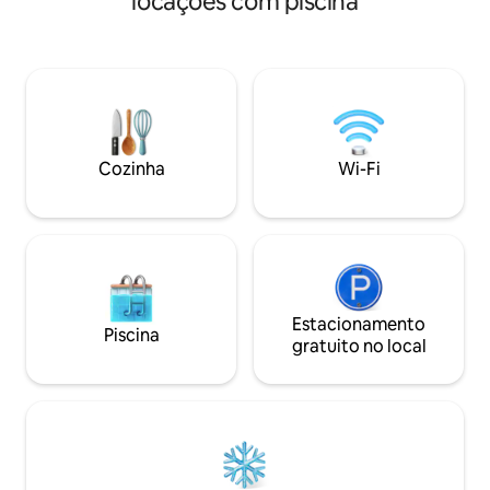
locações com piscina
boutique privado, sem detalhes
el-Fnaa 2 quartos
negligenciados. Uma linda piscina no
com ar-condicion
pátio e quatro quartos privativos, todos
privativo. 1 terra
totalmente provisionados e com
mobiliado, perfeito
aquecimento individual e A/C.
propriedade é co
Recentemente nomeado nos 42
cozinha totalmente
melhores AirBnbs com piscinas da
estar e 1 sala de 
Condé Nast Traveller. Serviço de
limpeza diária e Wi
Cozinha
Wi-Fi
concierge fornecido.
Estacionamento
Piscina
gratuito no local