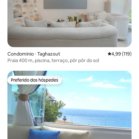
Condomínio ⋅ Taghazout
4,99 de uma av
4,99 (119)
Praia 400 m, piscina, terraço, pôr pôr do sol
Preferido dos hóspedes
Preferido dos hóspedes