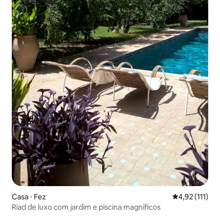
Casa ⋅ Fez
4,92 de uma av
4,92 (111)
Riad de luxo com jardim e piscina magníficos