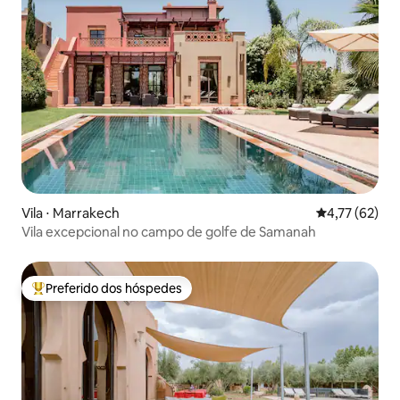
Vila ⋅ Marrakech
4,77 de uma a
4,77 (62)
Vila excepcional no campo de golfe de Samanah
Preferido dos hóspedes
Entre os melhores preferidos dos hóspedes