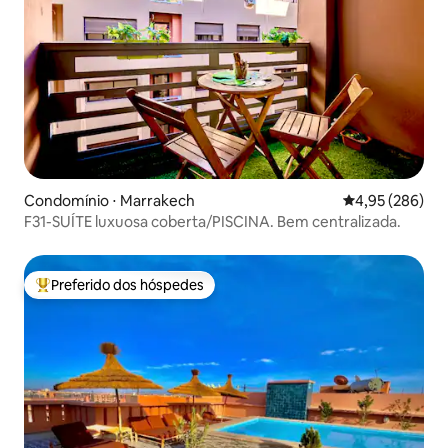
Condomínio ⋅ Marrakech
4,95 de uma ava
4,95 (286)
F31-SUÍTE luxuosa coberta/PISCINA. Bem centralizada.
Preferido dos hóspedes
Entre os melhores preferidos dos hóspedes