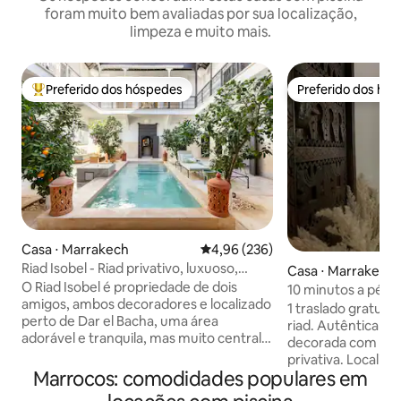
foram muito bem avaliadas por sua localização,
limpeza e muito mais.
Preferido dos hóspedes
Preferido dos hó
Entre os melhores preferidos dos hóspedes
Preferido dos hó
Casa ⋅ Marrakech
4,96 de uma avaliação média de 
4,96 (236)
Riad Isobel - Riad privativo, luxuoso,
Casa ⋅ Marrakech
acomoda 8 pessoas, piscina
O Riad Isobel é propriedade de dois
10 minutos a pé da
amigos, ambos decoradores e localizado
privativa
1 traslado gratuit
perto de Dar el Bacha, uma área
riad. Autêntica residência árabe
adorável e tranquila, mas muito central e
decorada com bom
exclusiva dentro da Medina. Totalmente
privativa. Localiz
renovado para os mais altos padrões e
Marrocos: comodidades populares em
Marraquexe, atrás 
projetado para parecer seu próprio hotel
minutos da movim