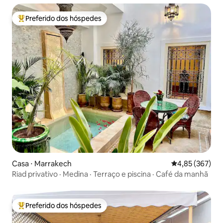
Preferido dos hóspedes
Entre os melhores preferidos dos hóspedes
Casa ⋅ Marrakech
4,85 de uma av
4,85 (367)
Riad privativo · Medina · Terraço e piscina · Café da manhã
Preferido dos hóspedes
Entre os melhores preferidos dos hóspedes