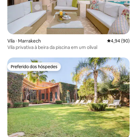
Vila ⋅ Marrakech
4,94 de uma av
4,94 (90)
Vila privativa à beira da piscina em um olival
Preferido dos hóspedes
Preferido dos hóspedes