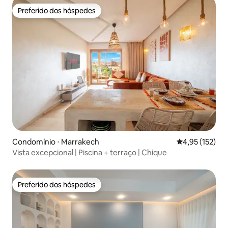
Preferido dos hóspedes
Preferido dos hóspedes
Condomínio ⋅ Marrakech
4,95 de uma av
4,95 (152)
Vista excepcional | Piscina + terraço | Chique
Preferido dos hóspedes
Preferido dos hóspedes