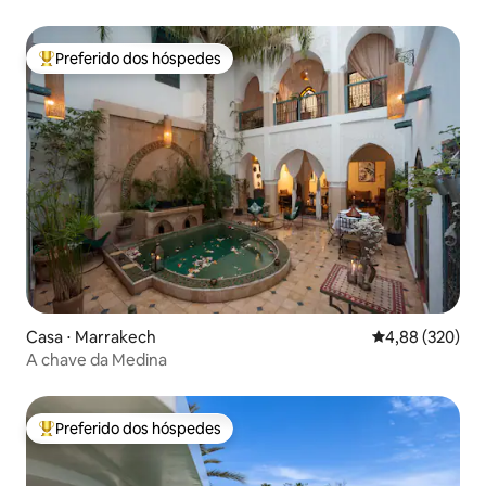
Preferido dos hóspedes
Entre os melhores preferidos dos hóspedes
Casa ⋅ Marrakech
4,88 de uma ava
4,88 (320)
A chave da Medina
Preferido dos hóspedes
Entre os melhores preferidos dos hóspedes