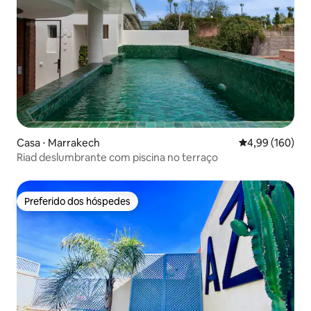
Casa ⋅ Marrakech
4,99 de uma av
4,99 (160)
Riad deslumbrante com piscina no terraço
Preferido dos hóspedes
Preferido dos hóspedes