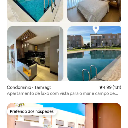
Condomínio ⋅ Tamragt
4,99 de uma av
4,99 (131)
Apartamento de luxo com vista para o mar e campo de
golfe, 2 piscinas e praia a 700 m
Preferido dos hóspedes
Preferido dos hóspedes