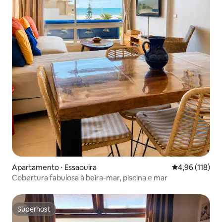
Apartamento ⋅ Essaouira
4,96 de uma av
4,96 (118)
Cobertura fabulosa à beira-mar, piscina e mar
Superhost
Superhost