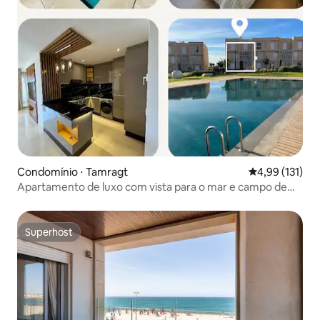
Condomínio ⋅ Tamragt
4,99 de uma av
4,99 (131)
Apartamento de luxo com vista para o mar e campo de
golfe, 2 piscinas e praia a 700 m
Superhost
Superhost