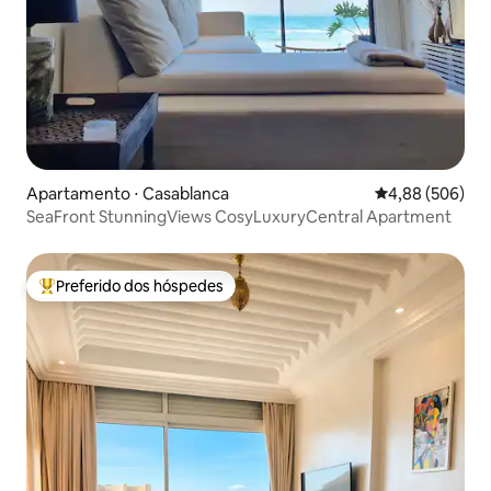
Apartamento ⋅ Casablanca
4,88 de uma ava
4,88 (506)
SeaFront StunningViews CosyLuxuryCentral Apartment
Preferido dos hóspedes
Entre os melhores preferidos dos hóspedes