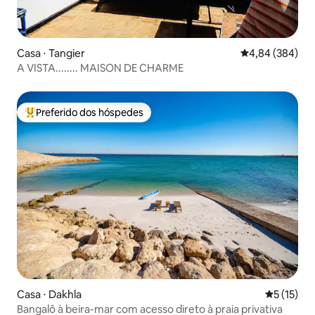
Casa ⋅ Tangier
4,84 de uma ava
4,84 (384)
A VISTA........ MAISON DE CHARME
Preferido dos hóspedes
Entre os melhores preferidos dos hóspedes
Casa ⋅ Dakhla
5 de uma a
5 (15)
Bangalô à beira-mar com acesso direto à praia privativa