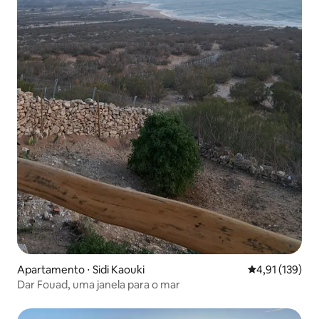
Apartamento ⋅ Sidi Kaouki
4,91 de uma av
4,91 (139)
Dar Fouad, uma janela para o mar