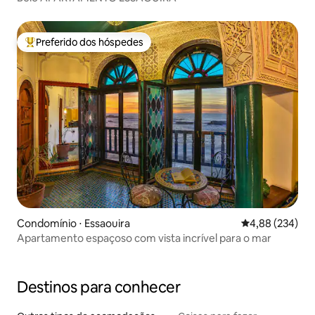
Preferido dos hóspedes
Entre os melhores preferidos dos hóspedes
Condomínio ⋅ Essaouira
4,88 de uma ava
4,88 (234)
Apartamento espaçoso com vista incrível para o mar
Destinos para conhecer