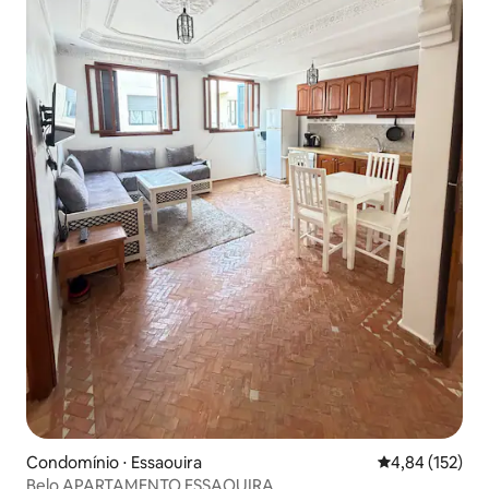
Condomínio ⋅ Essaouira
4,84 de uma av
4,84 (152)
Belo APARTAMENTO ESSAOUIRA