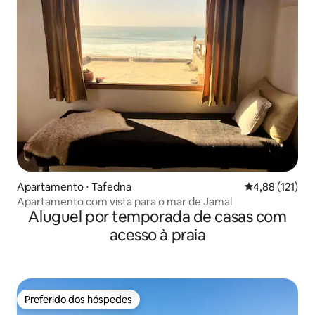
Apartamento ⋅ Tafedna
4,88 de uma av
4,88 (121)
Apartamento com vista para o mar de Jamal
Aluguel por temporada de casas com
acesso à praia
Preferido dos hóspedes
Preferido dos hóspedes