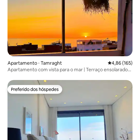
Apartamento ⋅ Tamraght
4,86 de uma av
4,86 (165)
Apartamento com vista para o mar | Terraço ensolarado
Tamraght
Preferido dos hóspedes
Preferido dos hóspedes