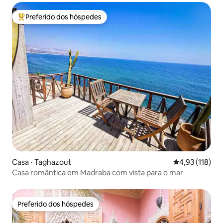
Preferido dos hóspedes
Entre os melhores preferidos dos hóspedes
Casa ⋅ Taghazout
4,93 de uma av
4,93 (118)
Casa romântica em Madraba com vista para o mar
Preferido dos hóspedes
Preferido dos hóspedes