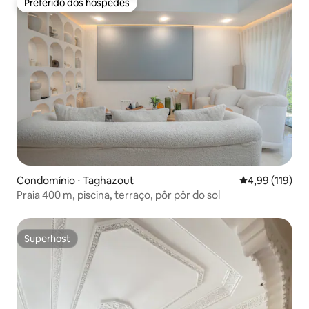
Preferido dos hóspedes
Preferido dos hóspedes
Condomínio ⋅ Taghazout
4,99 de uma av
4,99 (119)
Praia 400 m, piscina, terraço, pôr pôr do sol
Superhost
Superhost