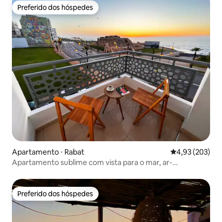
Preferido dos hóspedes
Preferido dos hóspedes
Apartamento ⋅ Rabat
4,93 de uma av
4,93 (203)
Apartamento sublime com vista para o mar, ar-
condicionado e Netflix
Preferido dos hóspedes
Preferido dos hóspedes