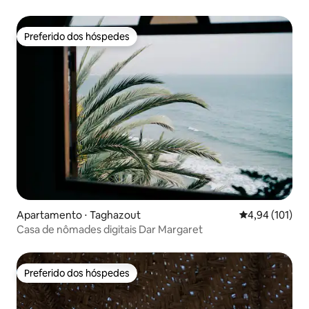
na medina
Preferido dos hóspedes
Preferido dos hóspedes
Apartamento ⋅ Taghazout
4,94 de uma av
4,94 (101)
Casa de nômades digitais Dar Margaret
Preferido dos hóspedes
Preferido dos hóspedes