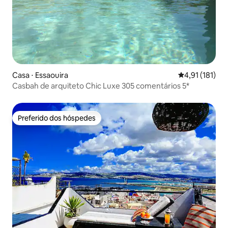
Casa ⋅ Essaouira
4,91 de uma av
4,91 (181)
Casbah de arquiteto Chic Luxe 305 comentários 5*
Preferido dos hóspedes
Preferido dos hóspedes