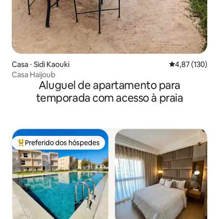
Casa ⋅ Sidi Kaouki
4,87 de uma av
4,87 (130)
Casa Haijoub
Aluguel de apartamento para
temporada com acesso à praia
Preferido dos hóspedes
Entre os melhores preferidos dos hóspedes