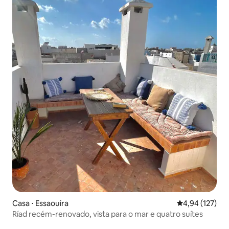
Casa ⋅ Essaouira
4,94 de uma av
4,94 (127)
Ríad recém-renovado, vista para o mar e quatro suítes