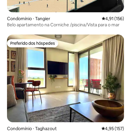
Condomínio ⋅ Tangier
4,91 de uma av
4,91 (156)
Belo apartamento na Corniche /piscina/Vista para o mar
Preferido dos hóspedes
Preferido dos hóspedes
Condomínio ⋅ Taghazout
4,95 de uma av
4,95 (157)