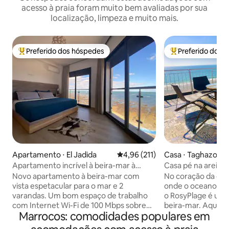
acesso à praia foram muito bem avaliadas por sua
localização, limpeza e muito mais.
Preferido dos hóspedes
Preferido dos 
Entre os melhores preferidos dos hóspedes
Entre os melhore
Apartamento ⋅ El Jadida
4,96 de uma avaliação média de 
4,96 (211)
Casa ⋅ Taghazout
Apartamento incrível à beira-mar à
Casa pé na areia 
beira-mar no centro de cidade
Novo apartamento à beira-mar com
No coração da colo
vista espetacular para o mar e 2
onde o oceano en
varandas. Um bom espaço de trabalho
o RosyPlage é um 
com Internet Wi-Fi de 100 Mbps sobre
beira-mar. Aqui, a 
Marrocos: comodidades populares em
fibra. Localizado no centro da cidade,
o pôr do sol doura
Medina, Souks, Restaurantes e a Cidade
de uma costa pres