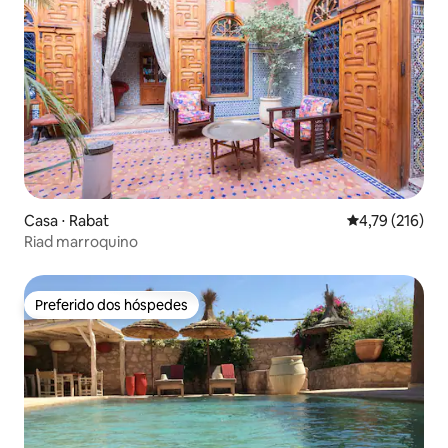
Casa ⋅ Rabat
4,79 de uma av
4,79 (216)
Riad marroquino
Preferido dos hóspedes
Preferido dos hóspedes