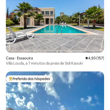
Casa ⋅ Essaouira
4,93 de uma av
4,93 (157)
Villa Louda, a 7 minutos da praia de Sidi Kaouki
Preferido dos hóspedes
Entre os melhores preferidos dos hóspedes