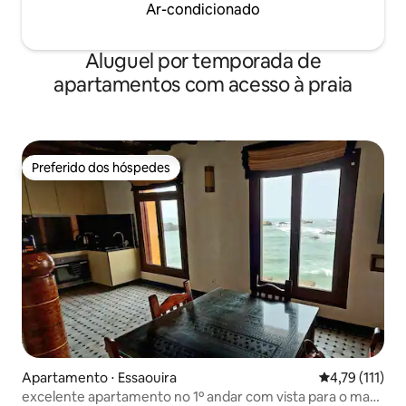
Ar-condicionado
Aluguel por temporada de
apartamentos com acesso à praia
Preferido dos hóspedes
Preferido dos hóspedes
Apartamento ⋅ Essaouira
4,79 de uma av
4,79 (111)
excelente apartamento no 1º andar com vista para o mar