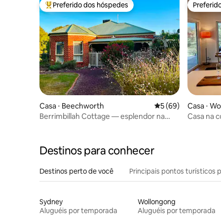
Preferido dos hóspedes
Preferid
Entre os melhores preferidos dos hóspedes
Preferid
Casa ⋅ Beechworth
5 de uma avaliação 
5 (69)
Casa ⋅ W
Berrimbillah Cottage — esplendor na
Casa na c
trilha ferroviária
Destinos para conhecer
Destinos perto de você
Principais pontos turísticos 
Sydney
Wollongong
Aluguéis por temporada
Aluguéis por temporada