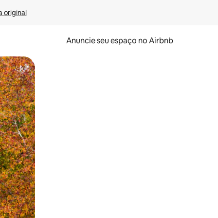
 original
Anuncie seu espaço no Airbnb
 deslizando o dedo na tela.