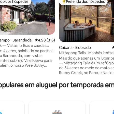
rido dos hóspedes
Preferido dos hóspedes
 melhores preferidos dos hóspedes
Entre os melhores preferidos d
campo ⋅ Baranduda
4,98 de uma avaliação média de 5, 316 avalia
4,98 (316)
k — Vistas, trilhas e caudas
Cabana ⋅ Eldorado
4
o
m 4 acres, aninhado na pacífica
Mittagong Talia | Manhãs lentas
édia de 5, 257 avaliações
ra Baranduda, com vistas
estreladas
Mais do que apenas um lugar pa
ntes sobre o Vale Kiewa para
— Mittagong Talia é um refúgio
s além, o nosso Wee Bothy
de 54 acres no meio do mato ao
escocesa para casa de campo)
Reedy Creek, no Parque Nacion
ma estadia acolhedora e
Chiltern-Mt Pilot, a 30 minutos
a para um casal/família em
Beechworth, projetado para aj
pulares em aluguel por temporada e
galeria renovada. Aceita
a relaxar e descontrair. Mergul
e estimação, com trilhas na
banheira ao ar livre, aproveite 
e perto de Albury/Wodonga com
do mato e relaxe perto da lare
s, restaurantes e cinemas, bem
jogo de tabuleiro ou um livro.
istóricas Yackandandah e
até 6 pessoas. Mais adequado p
h, é uma parada obrigatória
e adultos. Devido ao ambiente 
 gosta de caminhar, correr,