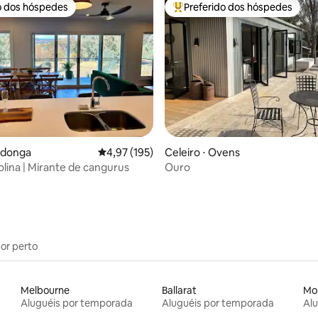
o dos hóspedes
Preferido dos hóspedes
o dos hóspedes
Entre os melhores preferidos d
média de 5, 69 avaliações
odonga
4,97 de uma avaliação média de 5, 195 avalia
4,97 (195)
Celeiro ⋅ Ovens
olina | Mirante de cangurus
Ouro
por perto
Melbourne
Ballarat
Mo
Aluguéis por temporada
Aluguéis por temporada
Al