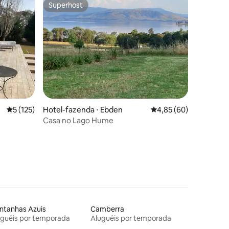
Superhost
os hóspedes
Superhost
ções
5 de uma avaliação média de 5, 125 avaliações
5 (125)
Hotel-fazenda ⋅ Ebden
4,85 de uma avaliação
4,85 (60)
Casa no Lago Hume
ntanhas Azuis
Camberra
uguéis por temporada
Aluguéis por temporada