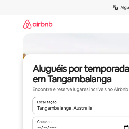
Pular
Algu
para
o
conteúdo
Aluguéis por temporada
em Tangambalanga
Encontre e reserve lugares incríveis no Airbnb
Localização
Quando os resultados estiverem disponíveis, expl
Check-in