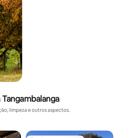
em Tangambalanga
o, limpeza e outros aspectos.
Cabana ⋅