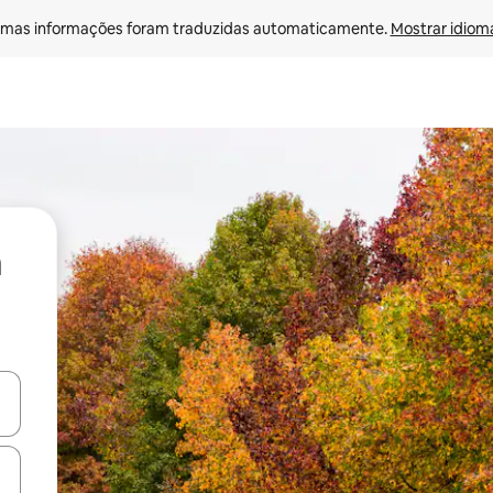
mas informações foram traduzidas automaticamente. 
Mostrar idioma
ore-os usando as seta para cima e para baixo do teclado ou tocando e