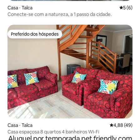
Casa ⋅ Talca
5 de uma 
5 (6)
Conecte-se com a natureza, a 1 passo da cidade.
Preferido dos hóspedes
Preferido dos hóspedes
Casa ⋅ Talca
4,88 de uma a
4,88 (49)
Casa espaçosa 8 quartos 4 banheiros Wi-Fi
Aluguel por temporada pet friendly com