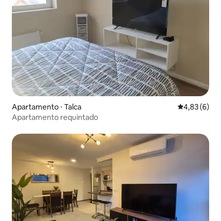
Apartamento ⋅ Talca
4,83 de uma 
4,83 (6)
Apartamento requintado