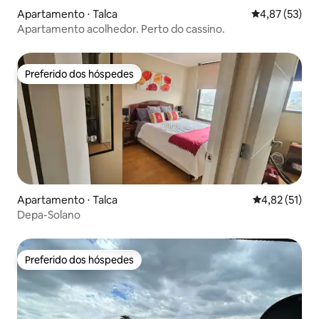
Apartamento ⋅ Talca
4,87 de uma a
4,87 (53)
Apartamento acolhedor. Perto do cassino.
Preferido dos hóspedes
Preferido dos hóspedes
Apartamento ⋅ Talca
4,82 de uma a
4,82 (51)
Depa-Solano
Preferido dos hóspedes
Preferido dos hóspedes