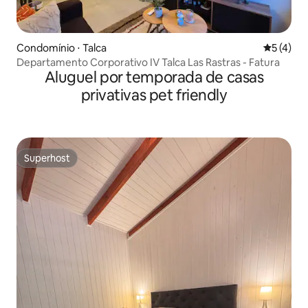
Condomínio ⋅ Talca
5 de uma 
5 (4)
Departamento Corporativo IV Talca Las Rastras - Fatura
Aluguel por temporada de casas
privativas pet friendly
Superhost
Superhost