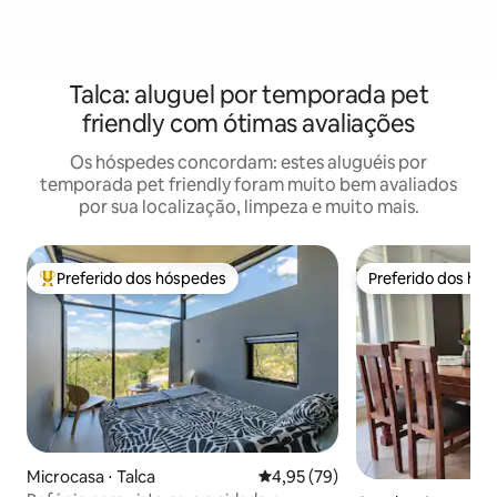
Talca: aluguel por temporada pet
friendly com ótimas avaliações
Os hóspedes concordam: estes aluguéis por
temporada pet friendly foram muito bem avaliados
por sua localização, limpeza e muito mais.
Preferido dos hóspedes
Preferido dos hó
Entre os melhores preferidos dos hóspedes
Preferido dos hó
Microcasa ⋅ Talca
4,95 de uma avaliação média de
4,95 (79)