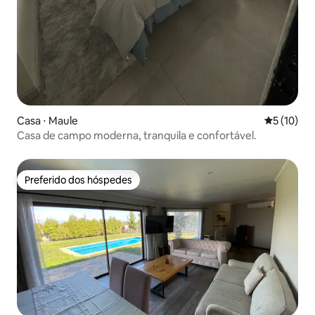
Casa ⋅ Maule
5 de uma a
5 (10)
Casa de campo moderna, tranquila e confortável.
Preferido dos hóspedes
Preferido dos hóspedes