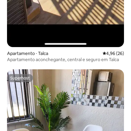
Apartamento ⋅ Talca
4,96 de uma a
4,96 (26)
Apartamento aconchegante, central e seguro em Talca
Superhost
Superhost