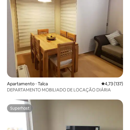
Apartamento ⋅ Talca
4,73 de uma av
4,73 (137)
DEPARTAMENTO MOBILIADO DE LOCAÇÃO DIÁRIA
Superhost
Superhost