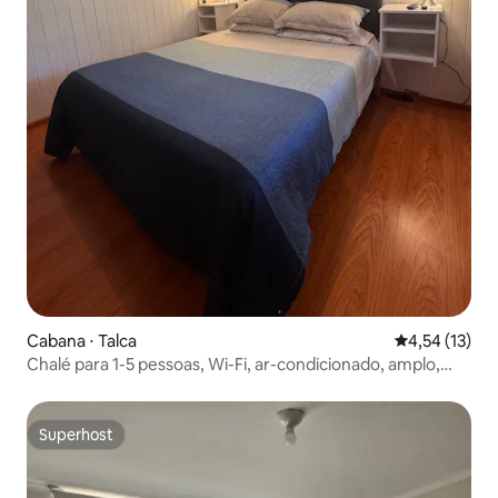
Cabana ⋅ Talca
4,54 de uma a
4,54 (13)
Chalé para 1-5 pessoas, Wi-Fi, ar-condicionado, amplo,
estacionamento
Superhost
Superhost