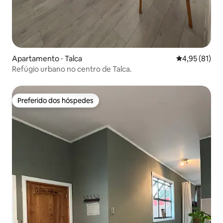
Apartamento ⋅ Talca
4,95 de uma a
4,95 (81)
Refúgio urbano no centro de Talca.
Preferido dos hóspedes
Preferido dos hóspedes