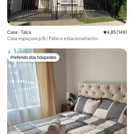
Casa ⋅ Talca
4,85 de uma av
4,85 (149)
Casa espaçosa p/6 | Pátio e estacionamento
Preferido dos hóspedes
Preferido dos hóspedes