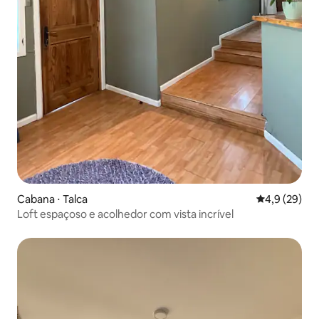
Cabana ⋅ Talca
4,9 de uma a
4,9 (29)
Loft espaçoso e acolhedor com vista incrível