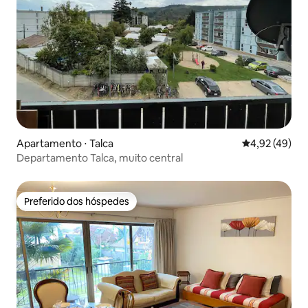
Apartamento ⋅ Talca
4,92 de uma a
4,92 (49)
Departamento Talca, muito central
Preferido dos hóspedes
Preferido dos hóspedes