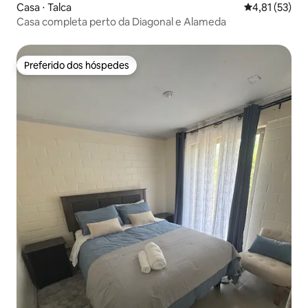
Casa ⋅ Talca
4,81 de uma a
4,81 (53)
Casa completa perto da Diagonal e Alameda
Preferido dos hóspedes
Preferido dos hóspedes