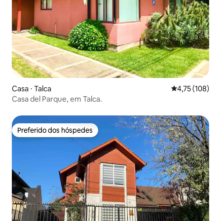
Casa ⋅ Talca
4,75 de uma av
4,75 (108)
Casa del Parque, em Talca.
Preferido dos hóspedes
Preferido dos hóspedes